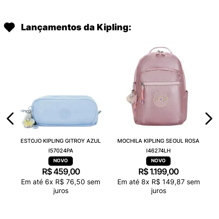
Lançamentos da Kipling:
ESTOJO KIPLING GITROY AZUL
MOCHILA KIPLING SEOUL ROSA
I57024PA
I46274LH
R$
459
,
00
R$
1
.
199
,
00
Em até
6
x
R$
76
,
50
sem
Em até
8
x
R$
149
,
87
sem
juros
juros