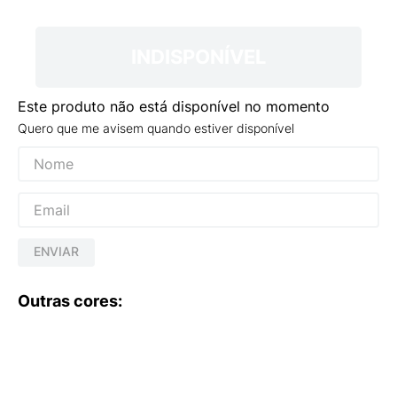
9
º
VEJA COUNTRY
10
º
NEW 530
INDISPONÍVEL
Este produto não está disponível no momento
Quero que me avisem quando estiver disponível
ENVIAR
Outras cores: