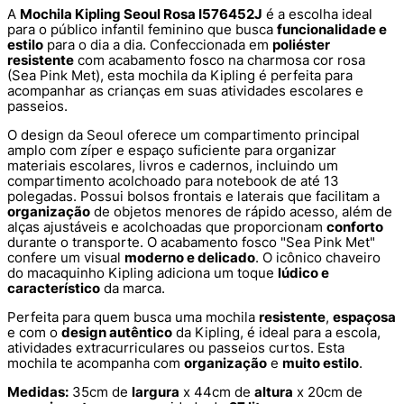
A
Mochila Kipling Seoul Rosa I576452J
é a escolha ideal
para o público infantil feminino que busca
funcionalidade e
estilo
para o dia a dia. Confeccionada em
poliéster
resistente
com acabamento fosco na charmosa cor rosa
(Sea Pink Met), esta mochila da Kipling é perfeita para
acompanhar as crianças em suas atividades escolares e
passeios.
O design da Seoul oferece um compartimento principal
amplo com zíper e espaço suficiente para organizar
materiais escolares, livros e cadernos, incluindo um
compartimento acolchoado para notebook de até 13
polegadas. Possui bolsos frontais e laterais que facilitam a
organização
de objetos menores de rápido acesso, além de
alças ajustáveis e acolchoadas que proporcionam
conforto
durante o transporte. O acabamento fosco "Sea Pink Met"
confere um visual
moderno e delicado
. O icônico chaveiro
do macaquinho Kipling adiciona um toque
lúdico e
característico
da marca.
Perfeita para quem busca uma mochila
resistente
,
espaçosa
e com o
design autêntico
da Kipling, é ideal para a escola,
atividades extracurriculares ou passeios curtos. Esta
mochila te acompanha com
organização
e
muito estilo
.
Medidas:
35cm de
largura
x 44cm de
altura
x 20cm de