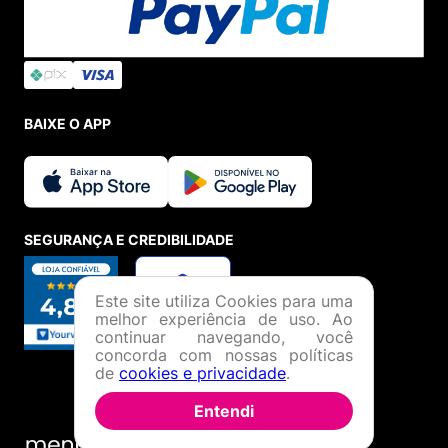
BAIXE O APP
SEGURANÇA E CREDIBILIDADE
Este site utiliza Cookies para uma
melhor experiência de uso. Ao
continuar navegando, você
concorda com nossas políticas
de
cookies e privacidade
.
Entendi