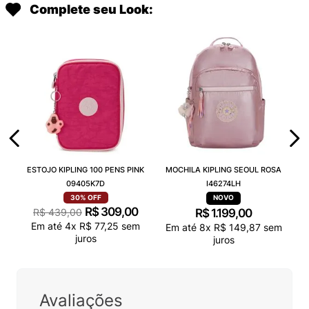
Complete seu Look:
ESTOJO KIPLING 100 PENS PINK
MOCHILA KIPLING SEOUL ROSA
09405K7D
I46274LH
30%
OFF
R$
309
,
00
R$
439
,
00
R$
1
.
199
,
00
Em até
4
x
R$
77
,
25
sem
Em até
8
x
R$
149
,
87
sem
juros
juros
Avaliações