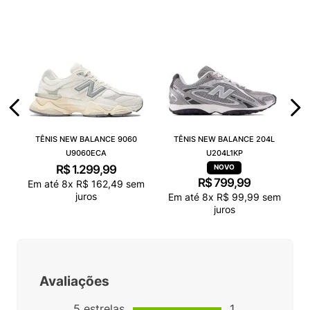
TÊNIS NEW BALANCE 9060
TÊNIS NEW BALANCE 204L
U9060ECA
U204L1KP
R$
1
.
299
,
99
R$
799
,
99
Em até
8
x
R$
162
,
49
sem
juros
Em até
8
x
R$
99
,
99
sem
juros
Avaliações
5
estrelas
1