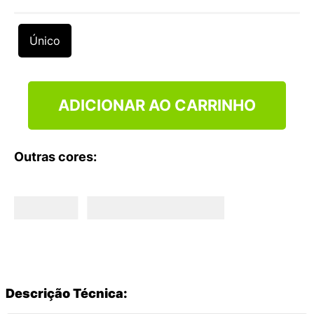
9
º
VANS TÊNIS VANS ULTRARANGE
10
º
NEW BALANCE 204L
Único
ADICIONAR AO CARRINHO
Outras cores:
Descrição Técnica: