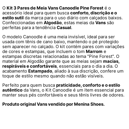
O
Kit 3 Pares de Meia Vans Canoodle Pine Forest
é o
acessório ideal para quem busca
conforto, discrição e o
estilo sutil
da marca para o uso diário com calçados baixos.
Confeccionadas em
Algodão
, estas meias da
Vans
são
perfeitas para a tendência
Casual
.
O modelo Canoodle é uma meia invisível, ideal para ser
usada com tênis de cano baixo, mantendo o pé protegido
sem aparecer no calçado. O kit contém pares com variações
de cores e estampas, que incluem o tom
Marrom
e
estampas discretas relacionadas ao tema "Pine Forest". O
material em Algodão garante que as meias sejam
macias,
respiráveis e confortáveis
, essenciais para o dia a dia. O
acabamento
Estampado
, aliado à sua discrição, confere um
toque de estilo mesmo quando não estão visíveis.
Perfeito para quem busca
praticidade, conforto e o estilo
autêntico
da Vans, o Kit Canoodle é um item essencial para
manter seus pés confortáveis e seus tênis livres de odores.
Produto original Vans vendido por Menina Shoes.