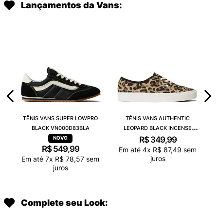
Lançamentos da Vans:
TÊNIS VANS SUPER LOWPRO
TÊNIS VANS AUTHENTIC
BLACK VN000D83BLA
LEOPARD BLACK INCENSE
VN000D6GGR4
R$
349
,
99
R$
549
,
99
Em até
4
x
R$
87
,
49
sem
juros
Em até
7
x
R$
78
,
57
sem
juros
Complete seu Look: