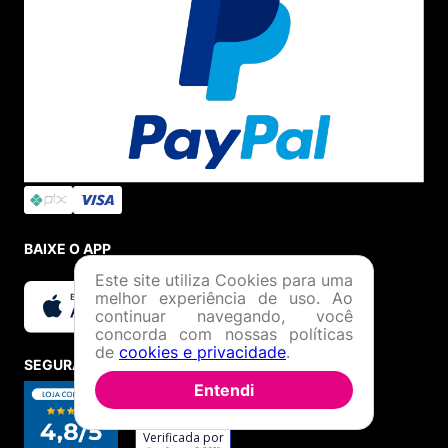
BAIXE O APP
Este site utiliza Cookies para uma
melhor experiência de uso. Ao
continuar navegando, você
concorda com nossas políticas
de
cookies e privacidade
.
SEGURANÇA E CREDIBILIDADE
Entendi