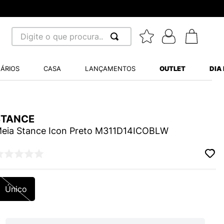
Digite o que procura...
 BUSCADOS
ÁRIOS
CASA
LANÇAMENTOS
OUTLET
DIA
S BALANCE 530
MINI BABY
A WHITE
STANCE
eia Stance Icon Preto M311D14ICOBLW
LIDE
Único
S VANS ULTRARANGE