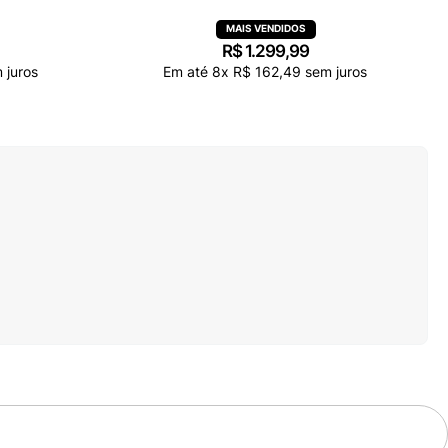
R$
1
.
299
,
99
 juros
Em até
8
x
R$
162
,
49
sem juros