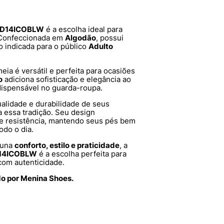
11D14ICOBLW
é a escolha ideal para
 Confeccionada em
Algodão
, possui
o indicada para o público
Adulto
meia é versátil e perfeita para ocasiões
o
adiciona sofisticação e elegância ao
dispensável no guarda-roupa.
alidade e durabilidade de seus
a essa tradição. Seu design
 e resistência, mantendo seus pés bem
odo o dia.
 una
conforto, estilo e praticidade
, a
D14ICOBLW
é a escolha perfeita para
com autenticidade.
do por Menina Shoes.