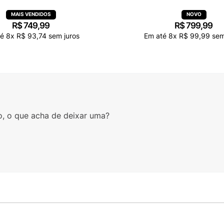
R$
749
,
99
R$
799
,
99
té
8
x
R$
93
,
74
sem juros
Em até
8
x
R$
99
,
99
sem
o, o que acha de deixar uma?