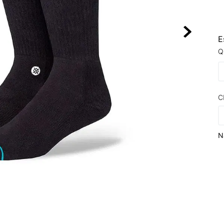
10
º
VEJA COUN
E
Q
C
N