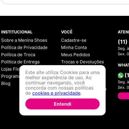
INSTITUCIONAL
VOCÊ
ATEN
Sobre a Menina Shoes
Cadastre-se
(11
Política de Privacidade
Minha Conta
Seg. à
Política de Troca
Meus Pedidos
Sex. 
Política de Entrega
Trocas e Devoluções
WHA
Lojas Físicas
Este site utiliza Cookies para uma
AJUDA
(
Programa de Fidelidade
melhor experiência de uso. Ao
Como Comprar
Seg. à
continuar navegando, você
Blog
concorda com nossas políticas
Sex. 
Formas de Pagamento
de
cookies e privacidade
.
Política de Troca
Dúvidas Frequentes
Entendi