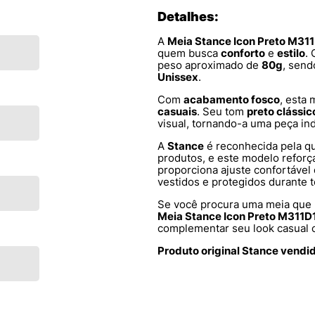
Detalhes:
A
Meia Stance Icon Preto M3
quem busca
conforto
e
estilo
.
peso aproximado de
80g
, send
Unissex
.
Com
acabamento fosco
, esta 
casuais
. Seu tom
preto clássic
visual, tornando-a uma peça in
A
Stance
é reconhecida pela qu
produtos, e este modelo reforç
proporciona ajuste confortável
vestidos e protegidos durante t
Se você procura uma meia que
Meia Stance Icon Preto M311
complementar seu look casual 
Produto original Stance vendi