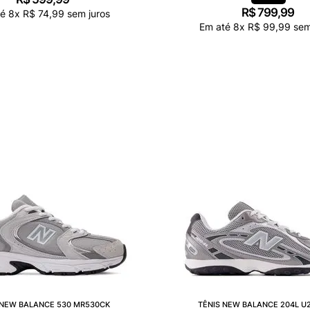
R$
799
,
99
té
8
x
R$
74
,
99
sem juros
Em até
8
x
R$
99
,
99
sem
 NEW BALANCE 530 MR530CK
TÊNIS NEW BALANCE 204L U