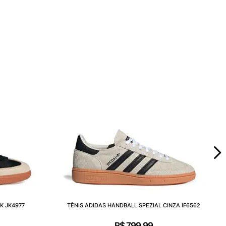
K JK4977
TÊNIS ADIDAS HANDBALL SPEZIAL CINZA IF6562
R$
799
,
99