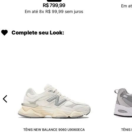
R$
799
,
99
Em a
Em até
8
x
R$
99
,
99
sem juros
Complete seu Look:
TÊNIS NEW BALANCE 9060 U9060ECA
TÊNIS