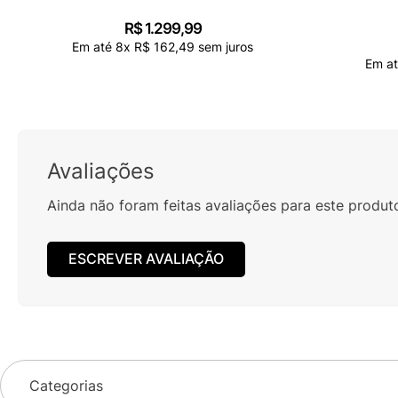
R$
1
.
299
,
99
Em até
8
x
R$
162
,
49
sem juros
Em a
Avaliações
Ainda não foram feitas avaliações para este produt
ESCREVER AVALIAÇÃO
Categorias