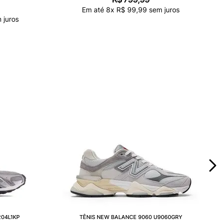
Em até
8
x
R$
99
,
99
sem juros
 juros
204L1KP
TÊNIS NEW BALANCE 9060 U9060GRY