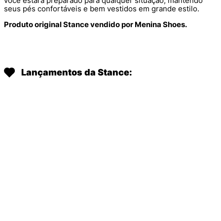
você estará preparado para qualquer situação, mantendo
seus pés confortáveis e bem vestidos em grande estilo.
Produto original Stance vendido por Menina Shoes.
Lançamentos da Stance:
TÊNIS ADIDAS SAMBA OG CORE
CAMISETA ADIDAS SLIM
BLACK KJ7436
ESSENTIALS KQ6699
R$
129
,
99
R$
899
,
99
Em até
1
x
R$
129
,
99
sem
Em até
8
x
R$
112
,
49
sem
juros
juros