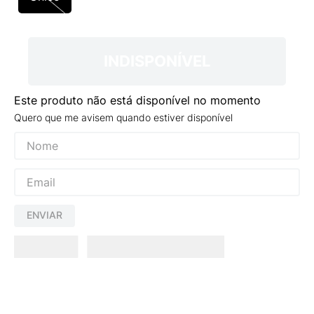
9
º
NEW 530
10
º
VANS TÊNIS VANS ULTRARANGE
INDISPONÍVEL
Este produto não está disponível no momento
Quero que me avisem quando estiver disponível
ENVIAR