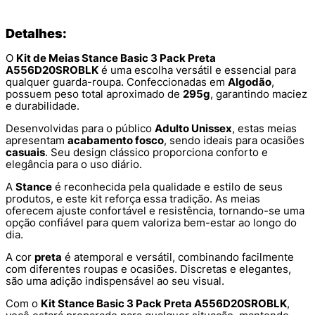
Detalhes:
O
Kit de Meias Stance Basic 3 Pack Preta
A556D20SROBLK
é uma escolha versátil e essencial para
qualquer guarda-roupa. Confeccionadas em
Algodão
,
possuem peso total aproximado de
295g
, garantindo maciez
e durabilidade.
Desenvolvidas para o público
Adulto Unissex
, estas meias
apresentam
acabamento fosco
, sendo ideais para ocasiões
casuais
. Seu design clássico proporciona conforto e
elegância para o uso diário.
A
Stance
é reconhecida pela qualidade e estilo de seus
produtos, e este kit reforça essa tradição. As meias
oferecem ajuste confortável e resistência, tornando-se uma
opção confiável para quem valoriza bem-estar ao longo do
dia.
A cor
preta
é atemporal e versátil, combinando facilmente
com diferentes roupas e ocasiões. Discretas e elegantes,
são uma adição indispensável ao seu visual.
Com o
Kit Stance Basic 3 Pack Preta A556D20SROBLK
,