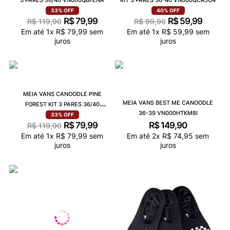
3 PARES 36/40 VN000QBFENA
KIT 3 PARES 36-40 VN000QCAJU4
33%
OFF
40%
OFF
R$
79
,
99
R$
59
,
99
R$
119
,
90
R$
99
,
90
Em até
1
x
R$
79
,
99
sem
Em até
1
x
R$
59
,
99
sem
juros
juros
MEIA VANS CANOODLE PINE
MEIA VANS BEST ME CANOODLE
FOREST KIT 3 PARES 36/40
36-39 VN000HTKM8I
VN000QBFEN6
33%
OFF
R$
79
,
99
R$
149
,
90
R$
119
,
90
Em até
1
x
R$
79
,
99
sem
Em até
2
x
R$
74
,
95
sem
juros
juros