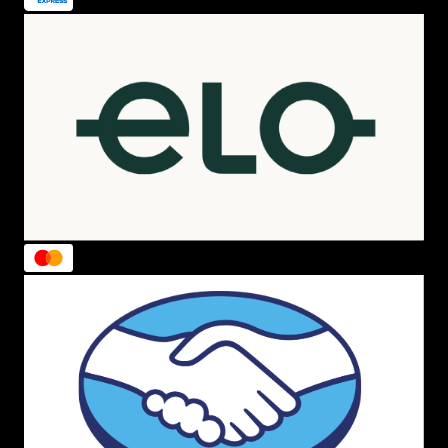
extremamente discretas quando usadas com
tênis Vans
.
Como lavar e conservar as meias Vans
O modo correto de fazer a limpeza das
meias da Vans
é
realizar a lavagem na mão, não pode deixá-la de molho,
usar alvejantes a base de cloro, não limpar a seco e não
colocar na secadora. Dê preferência por
sabão neutro
e
esfregue com muito cuidado, assim seu produto durará
muito mais.
Vantagens de comprar meia Vans na Menina
Shoes
Somos uma
loja Vans oficial
e credenciada, todos os
nossos produtos são novos e originais, nossas entregas
são feitas com zelo e velocidade, para que você tenha a
melhor experiência de compra do mundo. Além dessa,
temos outras várias vantagens que podemos listar:
São várias as campanhas de
frete grátis
para que
você receba suas compras em casa sem gastar
nada a mais por isso. Consulte todas as regras
para não ficar de fora;