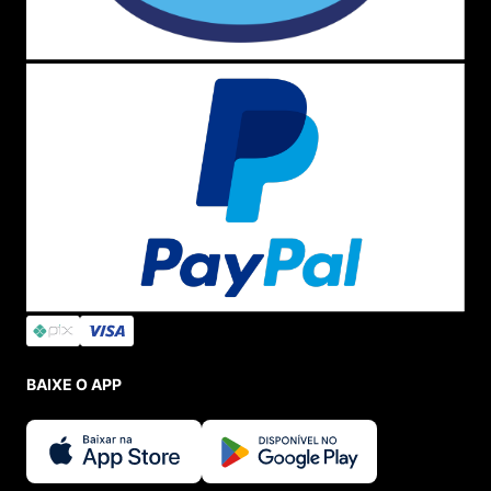
Trabalhamos com muitos
brindes exclusivos
e
personalizados
, amamos mimar você com
presentes para que se sinta ainda mais especial;
No nosso
Outlet Vans
você encontra as melhores
ofertas
o ano todo, e ainda tem campanhas com
promoções
especiais em várias épocas
importantes como
Black Friday
,
Semana do
Consumidor
,
Semana do Brasil
e
Liquida
;
Temos um super
programa de fidelidade
que
funciona de forma similar a um
Cash Back
,
dando
bônus incrível
para você economizar ainda mais
em sua próxima compra, o
Love Points
é uma
exclusividade
Menina Shoes
!
São muitos
lançamentos Vans
para aproveitar e o
melhor jeito de ficar por dentro de todas as
novidades é através de nossas
redes sociais
, por
isso, nos acompanhe no
Instagram
,
Facebook
,
BAIXE O APP
canal do Youtube
e
Blog
, que atualizamos tudo
em tempo real para que você fique sempre
informado.