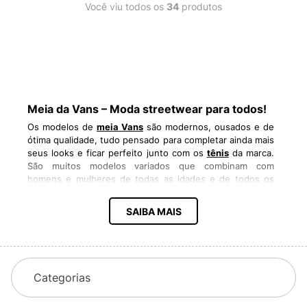
Você viu todos os
34
produtos
Meia da Vans – Moda streetwear para todos!
Os modelos de
meia Vans
são modernos, ousados e de
ótima qualidade, tudo pensado para completar ainda mais
seus looks e ficar perfeito junto com os
tênis
da marca.
São muitos modelos variados que combinam com
homens e mulheres de todas as idades e de todos os
estilos, pois são extremamente versáteis. Você pode
comprar
Vans
individual ou optar pelos
kit meia Vans
que
SAIBA MAIS
vêm com dois ou três pares iguais ou diferentes. A
meia
Vans feminina
e
masculina
é feita com algodão,
poliamida, elastano e outras fibras. É um verdadeiro mix
de fios unidos de forma pensada para dar o máximo de
conforto e durabilidade a todos os modelos.
Categorias
Meia Vans cano alto