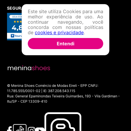
SEGURANÇA E CREDIBILIDADE
Este site utiliza Cookies para uma
melhor experiência de uso. Ao
continuar navegando, você
concorda com nossas políticas
de
cookies e privacidade
.
Entendi
© Menina Shoes Comércio de Modas Eireli - EPP CNPJ:
11.785.555/0001-02 | IE: 387.208.543.115
Rua: General Epaminondas Teixeira Guimarães, 193 - Vila Gardiman -
Itu/SP - CEP 13309-410