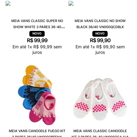
9
º
NEW 530
10
º
VEJA COUNTRY
MEIA VANS CLASSIC SUPER NO
MEIA VANS CLASSIC NO SHOW
SHOW WHITE 3 PARES 36-40
BLACK 36/40 VN000QCDBLK
VN000QBZWHTC
R$
99
,
99
R$
99
,
90
Em até
1
x
R$
99
,
99
sem
Em até
1
x
R$
99
,
90
sem
juros
juros
MEIA VANS CANOODLE FUEGO KIT
MEIA VANS CLASSIC CANOODLE