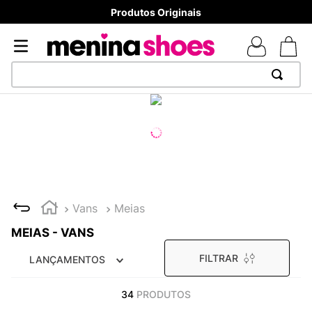
Produtos Originais
TERMOS MAIS BUSCADOS
1
º
TÊNIS NEWS BALANCE 530
2
º
MELISSAS MINI BABY
3
º
TÊNIS VEJA WHITE
4
º
NEW 9060
Vans
Meias
5
º
ADIDAS
MEIAS - VANS
6
º
SAMBA
FILTRAR
LANÇAMENTOS
7
º
MELISSA SLIDE
8
º
VANS TÊNIS VANS ULTRARANGE
34
PRODUTOS