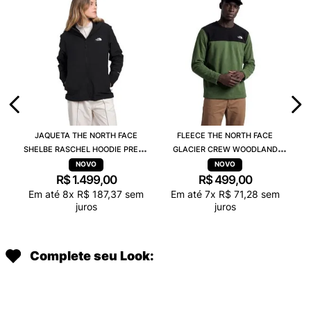
JAQUETA THE NORTH FACE
FLEECE THE NORTH FACE
SHELBE RASCHEL HOODIE PRETO
GLACIER CREW WOODLAND
84JJ4H0
VERDE A023NBRI
R$
1
.
499
,
00
R$
499
,
00
Em até
8
x
R$
187
,
37
sem
Em até
7
x
R$
71
,
28
sem
juros
juros
Complete seu Look: