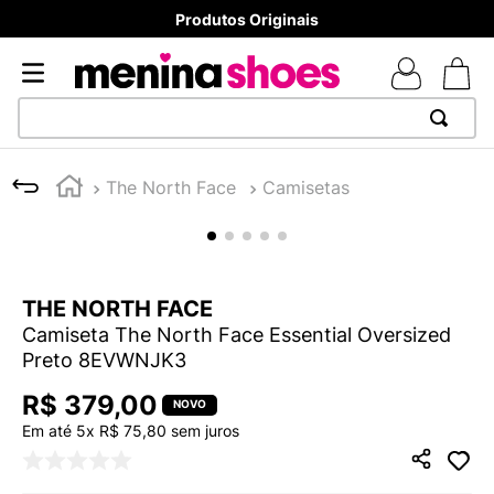
Produtos Originais
TERMOS MAIS BUSCADOS
The North Face
Camisetas
1
º
TÊNIS NEWS BALANCE 530
2
º
MELISSAS MINI BABY
3
º
TÊNIS VEJA WHITE
THE NORTH FACE
4
º
NEW 9060
Camiseta The North Face Essential Oversized
5
º
ADIDAS
Preto 8EVWNJK3
6
º
SAMBA
R$
379
,
00
7
º
MELISSA SLIDE
Em até
5
x
R$
75
,
80
sem juros
8
º
VANS TÊNIS VANS ULTRARANGE