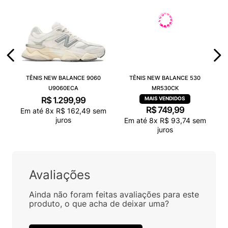
TÊNIS NEW BALANCE 9060
TÊNIS NEW BALANCE 530
U9060ECA
MR530CK
R$
1
.
299
,
99
R$
749
,
99
Em até
8
x
R$
162
,
49
sem
juros
Em até
8
x
R$
93
,
74
sem
juros
Avaliações
Ainda não foram feitas avaliações para este
produto, o que acha de deixar uma?