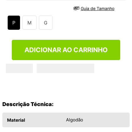
9
º
NEW 530
Guia de Tamanho
10
º
VEJA COUNTRY
P
M
G
ADICIONAR AO CARRINHO
Descrição Técnica:
Algodão
Material