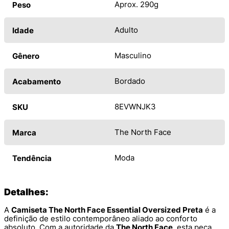
Aprox. 290g
Peso
Adulto
Idade
Masculino
Gênero
Bordado
Acabamento
8EVWNJK3
SKU
The North Face
Marca
Moda
Tendência
Detalhes:
A
Camiseta The North Face Essential Oversized Preta
é a
definição de estilo contemporâneo aliado ao conforto
absoluto. Com a autoridade da
The North Face
, esta peça