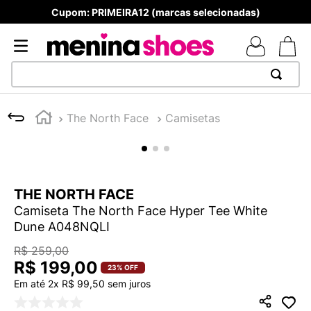
Cupom: PRIMEIRA12 (marcas selecionadas)
TERMOS MAIS BUSCADOS
The North Face
Camisetas
1
º
TÊNIS NEWS BALANCE 530
2
º
MELISSAS MINI BABY
3
º
TÊNIS VEJA WHITE
THE NORTH FACE
4
º
NEW 9060
Camiseta The North Face Hyper Tee White
5
º
ADIDAS
Dune A048NQLI
6
º
SAMBA
R$
259
,
00
R$
199
,
00
7
º
MELISSA SLIDE
23%
OFF
Em até
2
x
R$
99
,
50
sem juros
8
º
VANS TÊNIS VANS ULTRARANGE