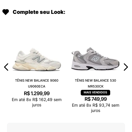
Complete seu Look:
TÊNIS NEW BALANCE 9060
TÊNIS NEW BALANCE 530
U9060ECA
MR530CK
R$
1
.
299
,
99
R$
749
,
99
Em até
8
x
R$
162
,
49
sem
juros
Em até
8
x
R$
93
,
74
sem
juros