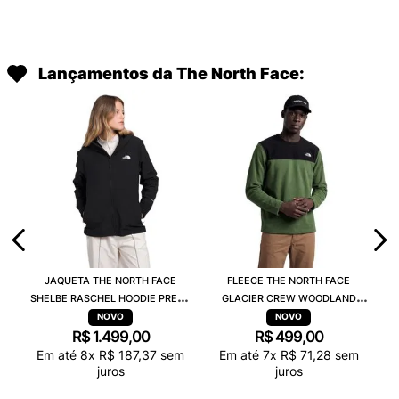
Lançamentos da The North Face:
JAQUETA THE NORTH FACE
FLEECE THE NORTH FACE
SHELBE RASCHEL HOODIE PRETO
GLACIER CREW WOODLAND
84JJ4H0
VERDE A023NBRI
R$
1
.
499
,
00
R$
499
,
00
Em até
8
x
R$
187
,
37
sem
Em até
7
x
R$
71
,
28
sem
juros
juros