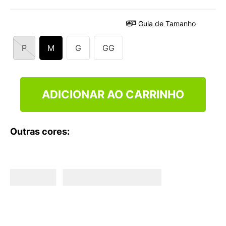
9
º
NEW 530
10
º
VEJA COUNTRY
Guia de Tamanho
P
M
G
GG
ADICIONAR AO CARRINHO
Outras cores: