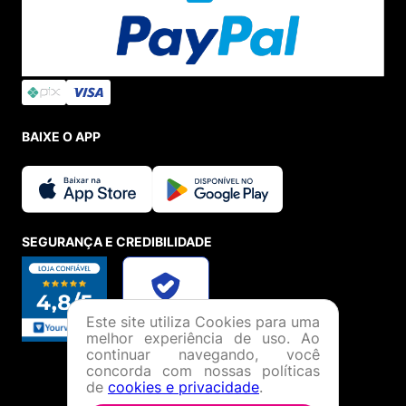
BAIXE O APP
SEGURANÇA E CREDIBILIDADE
Este site utiliza Cookies para uma
melhor experiência de uso. Ao
continuar navegando, você
concorda com nossas políticas
de
cookies e privacidade
.