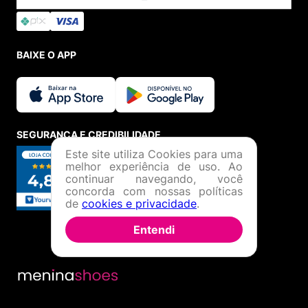
BAIXE O APP
SEGURANÇA E CREDIBILIDADE
Este site utiliza Cookies para uma
melhor experiência de uso. Ao
continuar navegando, você
concorda com nossas políticas
de
cookies e privacidade
.
Entendi