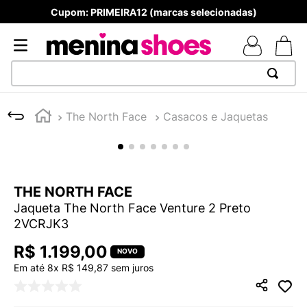
Cupom: PRIMEIRA12 (marcas selecionadas)
TERMOS MAIS BUSCADOS
The North Face
Casacos e Jaquetas
1
º
TÊNIS NEWS BALANCE 530
2
º
NEW 9060
3
º
TÊNIS VEJA WHITE
THE NORTH FACE
4
º
MELISSAS MINI BABY
Jaqueta The North Face Venture 2 Preto
5
º
ADIDAS
2VCRJK3
6
º
SAMBA
R$
1
.
199
,
00
7
º
MELISSA SLIDE
Em até
8
x
R$
149
,
87
sem juros
8
º
NEW 530