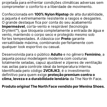
projetada para enfrentar condições climáticas adversas sem
comprometer o conforto e a liberdade de movimento.
Confeccionada em
100% Nylon Ripstop
de alta durabilidade,
a jaqueta é extremamente resistente a rasgos e desgastes.
O grande destaque fica por conta do seu acabamento
Impermeável
, corta-vento e respirável (tecnologia
DryVent™), que bloqueia completamente a entrada de água e
vento, mantendo o corpo seco e protegido mesmo sob
fortes tempestades. A clássica cor
Preto
garante
versatilidade máxima, combinando perfeitamente com
qualquer look esportivo ou casual.
Desenvolvida para o público
Adulto
e no gênero
Feminino
, a
jaqueta possui modelagem moderna com costuras
totalmente seladas, capuz ajustável e zíperes de ventilação
nas axilas para controle ideal da temperatura interna.
Identificada pelo código
2VCRJK3
, é o investimento
definitivo para quem exige
proteção premium contra o
clima, leveza e a durabilidade lendária
da The North Face.
Produto original The North Face vendido por Menina Shoes.