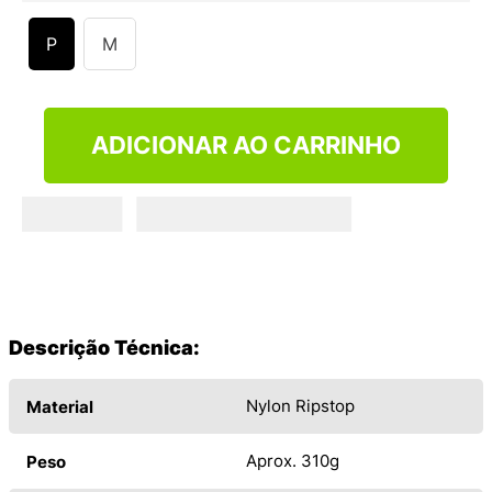
9
º
VANS TÊNIS VANS ULTRARANGE
P
M
10
º
NEW BALANCE 204L
ADICIONAR AO CARRINHO
Descrição Técnica:
Nylon Ripstop
Material
Aprox. 310g
Peso