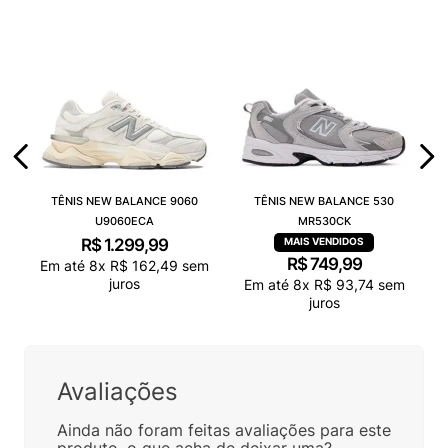
TÊNIS NEW BALANCE 9060
TÊNIS NEW BALANCE 530
U9060ECA
MR530CK
R$
1
.
299
,
99
R$
749
,
99
Em até
8
x
R$
162
,
49
sem
juros
Em até
8
x
R$
93
,
74
sem
juros
Avaliações
Ainda não foram feitas avaliações para este
produto, o que acha de deixar uma?