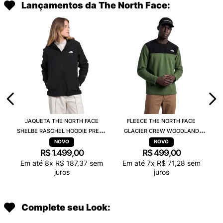
Lançamentos da The North Face:
JAQUETA THE NORTH FACE
FLEECE THE NORTH FACE
SHELBE RASCHEL HOODIE PRETO
GLACIER CREW WOODLAND
84JJ4H0
VERDE A023NBRI
R$
1
.
499
,
00
R$
499
,
00
Em até
8
x
R$
187
,
37
sem
Em até
7
x
R$
71
,
28
sem
juros
juros
Complete seu Look: