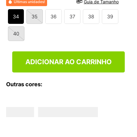
Guia de Tamanho
Últimas unidades!
9
º
VEJA COUNTRY
10
º
NEW 530
34
35
36
37
38
39
40
ADICIONAR AO CARRINHO
Outras cores: