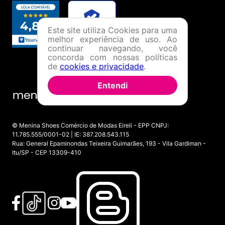
Este site utiliza Cookies para uma
melhor experiência de uso. Ao
continuar navegando, você
concorda com nossas políticas
de
cookies e privacidade
.
Entendi
© Menina Shoes Comércio de Modas Eireli - EPP CNPJ:
11.785.555/0001-02 | IE: 387.208.543.115
Rua: General Epaminondas Teixeira Guimarães, 193 - Vila Gardiman -
Itu/SP - CEP 13309-410