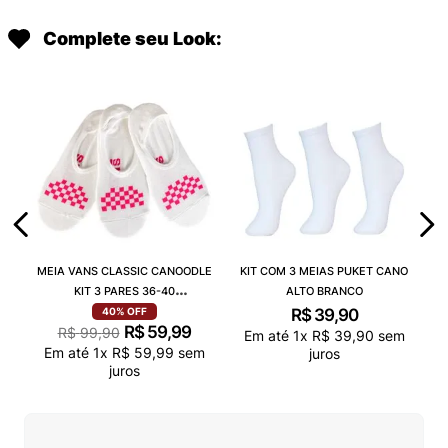
Complete seu Look:
MEIA VANS CLASSIC CANOODLE
KIT COM 3 MEIAS PUKET CANO
KIT 3 PARES 36-40
ALTO BRANCO
VN000QCAJU4
R$
39
,
90
40%
OFF
R$
59
,
99
R$
99
,
90
Em até
1
x
R$
39
,
90
sem
Em até
1
x
R$
59
,
99
sem
juros
juros