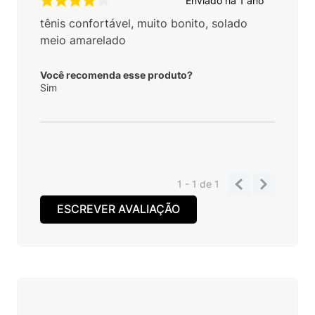
Enviado há
1 ano
tênis confortável, muito bonito, solado
meio amarelado
Você recomenda esse produto?
Sim
1 - 1
de
1
ESCREVER AVALIAÇÃO