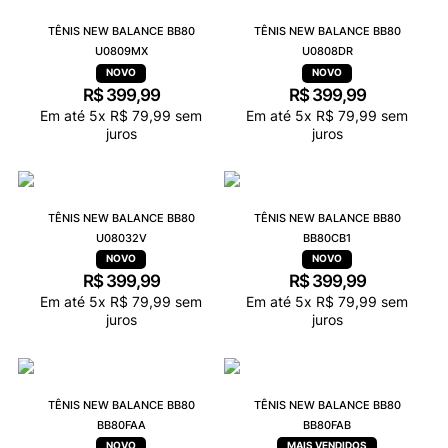
9
º
NEW 530
TÊNIS NEW BALANCE BB80
TÊNIS NEW BALANCE BB80
10
º
VEJA COUNTRY
U0809MX
U0808DR
R$
399
,
99
R$
399
,
99
Em até
5
x
R$
79
,
99
sem
Em até
5
x
R$
79
,
99
sem
juros
juros
TÊNIS NEW BALANCE BB80
TÊNIS NEW BALANCE BB80
U08032V
BB80CB1
R$
399
,
99
R$
399
,
99
Em até
5
x
R$
79
,
99
sem
Em até
5
x
R$
79
,
99
sem
juros
juros
TÊNIS NEW BALANCE BB80
TÊNIS NEW BALANCE BB80
BB80FAA
BB80FAB