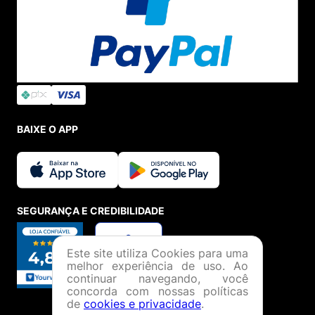
BAIXE O APP
SEGURANÇA E CREDIBILIDADE
Este site utiliza Cookies para uma
melhor experiência de uso. Ao
continuar navegando, você
concorda com nossas políticas
de
cookies e privacidade
.