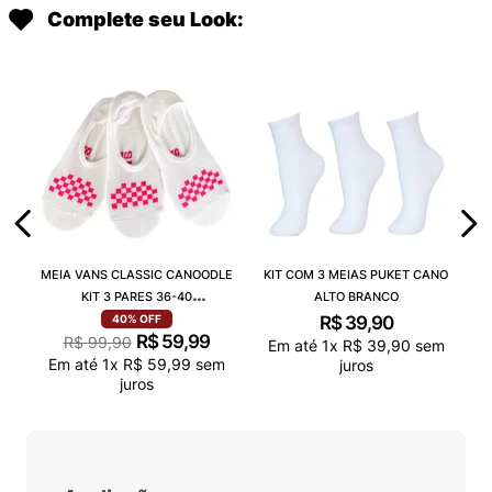
Complete seu Look:
MEIA VANS CLASSIC CANOODLE
KIT COM 3 MEIAS PUKET CANO
KIT 3 PARES 36-40
ALTO BRANCO
VN000QCAJU4
R$
39
,
90
40%
OFF
R$
59
,
99
R$
99
,
90
Em até
1
x
R$
39
,
90
sem
Em até
1
x
R$
59
,
99
sem
juros
juros