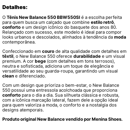
Detalhes:
O
Tênis New Balance 550 BBW550SI
é a escolha perfeita
para quem busca um calçado que combine
estilo retrô
,
conforto
e um design icônico do basquete dos anos 80.
Relançado com sucesso, este modelo é ideal para compor
looks urbanos e descolados, alinhados à tendência da
moda
contemporânea.
Confeccionado em
couro
de alta qualidade com detalhes em
têxtil
, o New Balance 550 oferece
durabilidade
e um visual
premium. A cor
bege
(com detalhes em tons terrosos),
neutra e sofisticada, adiciona um toque de elegância e
versatilidade ao seu guarda-roupa, garantindo um visual
clean
e diferenciado.
Com um design que prioriza o bem-estar, o New Balance
550 possui uma entressola acolchoada que proporciona
conforto
para o dia a dia. Sua silhueta clássica e robusta,
com a icônica marcação lateral, fazem dele a opção ideal
para quem valoriza a moda, o conforto e a nostalgia dos
designs atemporais.
Produto original New Balance vendido por Menina Shoes.