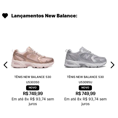
Lançamentos New Balance:
TÊNIS NEW BALANCE 530
TÊNIS NEW BALANCE 530
U530350
U53095U
R$
749
,
99
R$
749
,
99
Em até
8
x
R$
93
,
74
sem
Em até
8
x
R$
93
,
74
sem
juros
juros