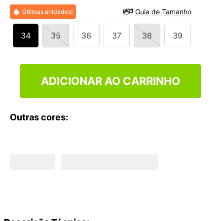
9
º
VEJA COUNTRY
Guia de Tamanho
Últimas unidades!
10
º
NEW 530
34
35
36
37
38
39
ADICIONAR AO CARRINHO
Outras cores: