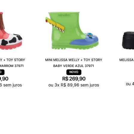
LY + TOY STORY
MINI MELISSA WELLY + TOY STORY
MELISSA
MARROM 37971
BABY VERDE AZUL 37971
9
,
90
R$
269
,
90
ou
6
sem juros
ou
3
x
R$
89
,
96
sem juros