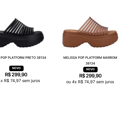
 POP PLATFORM PRETO 38134
MELISSA POP PLATFORM MARROM
38134
R$
299
,
90
R$
299
,
90
4
x
R$
74
,
97
sem juros
ou
4
x
R$
74
,
97
sem juros