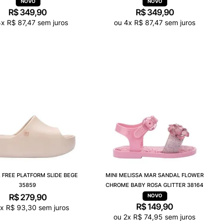
R$
349
,
90
R$
349
,
90
4
x
R$
87
,
47
sem juros
ou
4
x
R$
87
,
47
sem juros
 FREE PLATFORM SLIDE BEGE
MINI MELISSA MAR SANDAL FLOWER
35859
CHROME BABY ROSA GLITTER 38164
R$
279
,
90
R$
149
,
90
3
x
R$
93
,
30
sem juros
ou
2
x
R$
74
,
95
sem juros