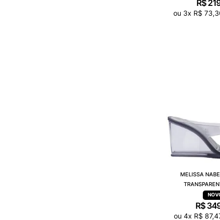
R$
21
ou
3
x
R$
73
,
3
MELISSA NABE
TRANSPAREN
R$
34
ou
4
x
R$
87
,
4