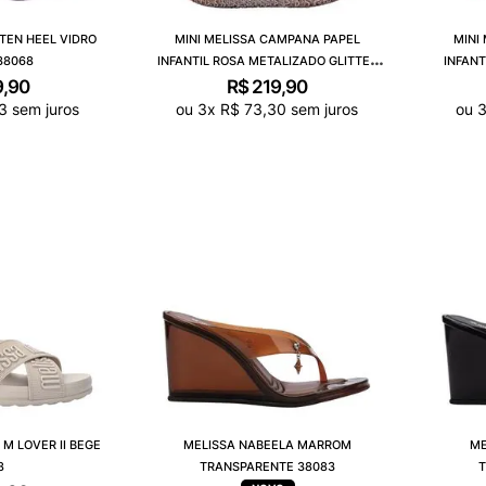
TEN HEEL VIDRO
MINI MELISSA CAMPANA PAPEL
MINI
38068
INFANTIL ROSA METALIZADO GLITTER
INFANT
32996RMG
9
,
90
R$
219
,
90
3
sem juros
ou
3
x
R$
73
,
30
sem juros
ou
 M LOVER II BEGE
MELISSA NABEELA MARROM
ME
8
TRANSPARENTE 38083