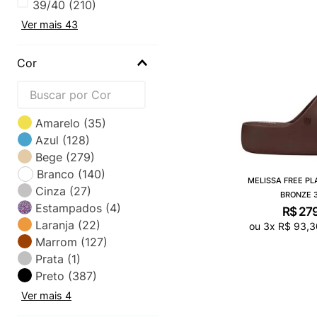
39/40
(
210
)
Ver mais 43
Cor
Amarelo
(
35
)
Azul
(
128
)
Bege
(
279
)
Branco
(
140
)
MELISSA FREE PL
Cinza
(
27
)
BRONZE 
Estampados
(
4
)
R$
27
Laranja
(
22
)
ou
3
x
R$
93
,
3
Marrom
(
127
)
Prata
(
1
)
Preto
(
387
)
Ver mais 4