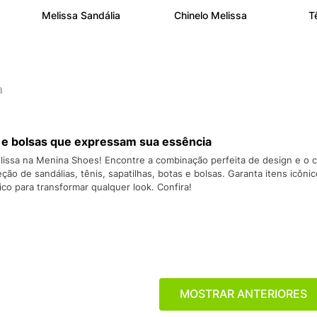
10
º
VEJA COUN
Melissa Sandália
Chinelo Melissa
T
a
s e bolsas que expressam sua essência
lissa na Menina Shoes! Encontre a combinação perfeita de design e o c
ção de sandálias, tênis, sapatilhas, botas e bolsas. Garanta itens icô
ico para transformar qualquer look. Confira!
MOSTRAR ANTERIORES