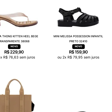
A THONG KITTEN HEEL BEGE
MINI MELISSA POSSESSION INFANTIL
TRANSPARENTE 38068
PRETO 32410
R$
229
,
90
R$
159
,
90
3
x
R$
76
,
63
sem juros
ou
2
x
R$
79
,
95
sem juros