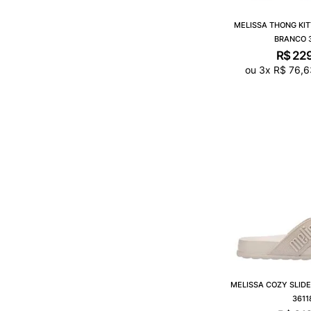
MELISSA THONG KIT
BRANCO 
R$
22
ou
3
x
R$
76
,
6
MELISSA COZY SLIDE
3611