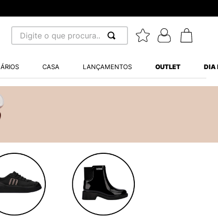
Digite o que procura...
 BUSCADOS
ÁRIOS
CASA
LANÇAMENTOS
OUTLET
DIA
S BALANCE 530
MINI BABY
A WHITE
LIDE
S VANS ULTRARANGE