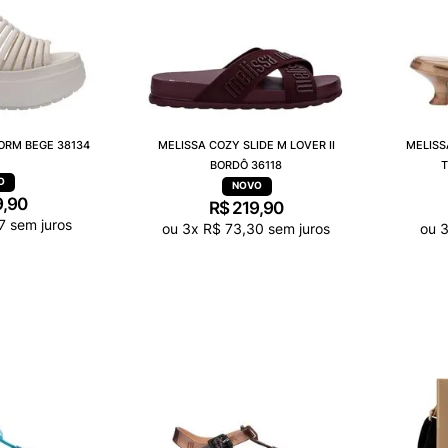
ORM BEGE 38134
MELISSA COZY SLIDE M LOVER II
MELISS
BORDÔ 36118
9
,
90
R$
219
,
90
7
sem juros
ou
3
x
R$
73
,
30
sem juros
ou