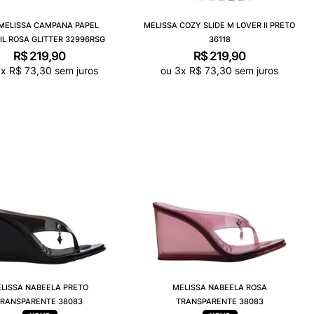
 MELISSA CAMPANA PAPEL
MELISSA COZY SLIDE M LOVER II PRETO
IL ROSA GLITTER 32996RSG
36118
R$
219
,
90
R$
219
,
90
3
x
R$
73
,
30
sem juros
ou
3
x
R$
73
,
30
sem juros
LISSA NABEELA PRETO
MELISSA NABEELA ROSA
TRANSPARENTE 38083
TRANSPARENTE 38083