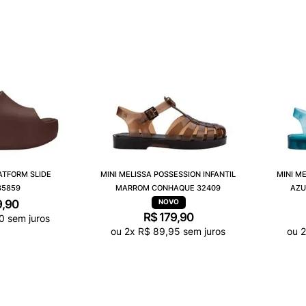
ATFORM SLIDE
MINI MELISSA POSSESSION INFANTIL
MINI M
35859
MARROM CONHAQUE 32409
AZU
9
,
90
R$
179
,
90
0
sem juros
ou
2
x
R$
89
,
95
sem juros
ou
2