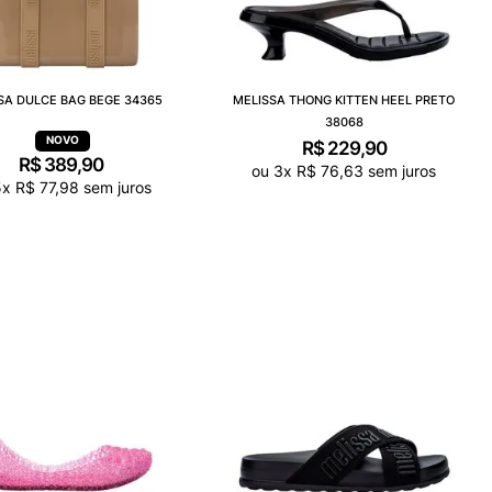
SA DULCE BAG BEGE 34365
MELISSA THONG KITTEN HEEL PRETO
38068
R$
229
,
90
R$
389
,
90
ou
3
x
R$
76
,
63
sem juros
5
x
R$
77
,
98
sem juros