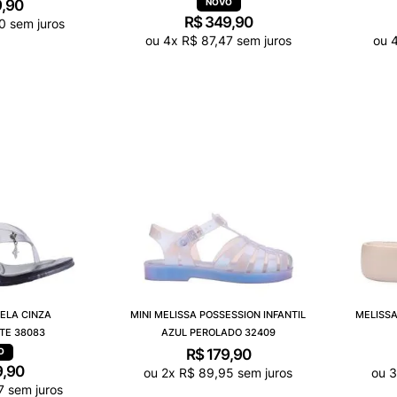
9
,
90
R$
349
,
90
0
sem juros
ou
4
x
R$
87
,
47
sem juros
ou
ELA CINZA
MINI MELISSA POSSESSION INFANTIL
MELISSA
TE 38083
AZUL PEROLADO 32409
R$
179
,
90
9
,
90
ou
2
x
R$
89
,
95
sem juros
ou
7
sem juros