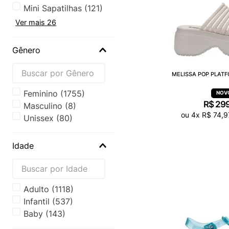
Mini Sapatilhas
(
121
)
Ver mais 26
Gênero
MELISSA POP PLATF
Feminino
(
1755
)
R$
29
Masculino
(
8
)
ou
4
x
R$
74
,
9
Unissex
(
80
)
Idade
Adulto
(
1118
)
Infantil
(
537
)
Baby
(
143
)