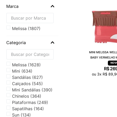
Marca
melissa
(
1807
)
Categoria
MINI MELISSA WEL
BABY VERMELHO 
Melissa
(
1628
)
R$
26
Mini
(
634
)
ou
3
x
R$
89
,
9
Sandálias
(
627
)
Calçados
(
545
)
Mini Sandálias
(
390
)
Chinelos
(
364
)
Plataformas
(
249
)
Sapatilhas
(
164
)
Sun
(
134
)