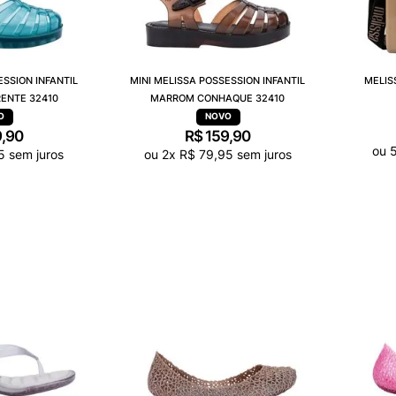
ESSION INFANTIL
MINI MELISSA POSSESSION INFANTIL
MELIS
ENTE 32410
MARROM CONHAQUE 32410
9
,
90
R$
159
,
90
ou
5
sem juros
ou
2
x
R$
79
,
95
sem juros