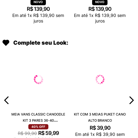
TRANSPARENTE 38263
TRANSPARENTE 38263
R$
139
,
90
R$
139
,
90
Em até
1
x
R$
139
,
90
sem
Em até
1
x
R$
139
,
90
sem
juros
juros
Complete seu Look:
MEIA VANS CLASSIC CANOODLE
KIT COM 3 MEIAS PUKET CANO
KIT 3 PARES 36-40
ALTO BRANCO
VN000QCAJU4
R$
39
,
90
40%
OFF
R$
59
,
99
R$
99
,
90
Em até
1
x
R$
39
,
90
sem