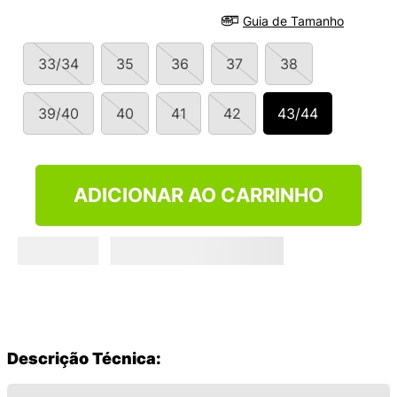
9
º
VANS TÊNIS VANS ULTRARANGE
Guia de Tamanho
10
º
NEW 530
33/34
35
36
37
38
39/40
40
41
42
43/44
ADICIONAR AO CARRINHO
Descrição Técnica: