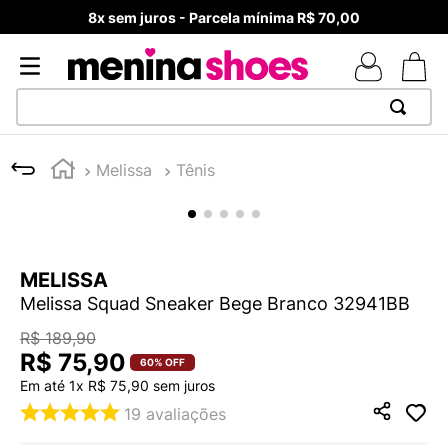
8x sem juros - Parcela mínima R$ 70,00
TERMOS MAIS BUSCADOS
Melissa
Tênis
1
º
TÊNIS NEWS BALANCE 530
2
º
MELISSAS MINI BABY
3
º
ADIDAS
MELISSA
4
º
TÊNIS VEJA WHITE
Melissa Squad Sneaker Bege Branco 32941BB
5
º
NEW 9060
R$
189
,
90
6
º
MELISSA SLIDE
R$
75
,
90
60%
OFF
Em até
1
x
R$
75
,
90
sem juros
7
º
SAMBA
19
avaliações
8
º
VEJA COUNTRY