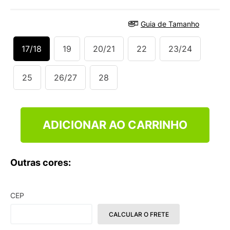
9
º
NEW 530
10
º
VANS TÊNIS VANS ULTRARANGE
Guia de Tamanho
17/18
19
20/21
22
23/24
25
26/27
28
ADICIONAR AO CARRINHO
Outras cores:
CEP
CALCULAR O FRETE