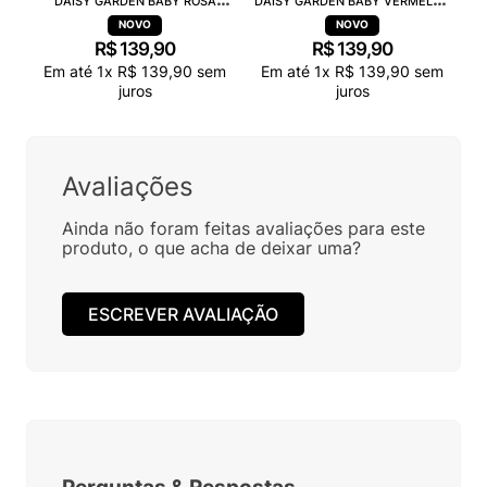
DAISY GARDEN BABY ROSA
DAISY GARDEN BABY VERMELHO
PRETO 38115
PRETO 38115
R$
139
,
90
R$
139
,
90
Em até
1
x
R$
139
,
90
sem
Em até
1
x
R$
139
,
90
sem
juros
juros
Avaliações
Ainda não foram feitas avaliações para este
produto, o que acha de deixar uma?
ESCREVER AVALIAÇÃO