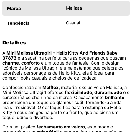
Melissa
Marca
Casual
Tendência
Detalhes:
A
Mini Melissa Ultragirl + Hello Kitty And Friends Baby
37873
é a sapatilha perfeita para as pequenas que buscam
charme
,
conforto
e um toque de fantasia. Com o design
icônico da Melissa Ultragirl e uma estampa que celebra os
adoráveis personagens da Hello Kitty, ela é ideal para
compor looks casuais e cheios de delicadeza.
Confeccionada em
Melflex
, material exclusivo da Melissa, a
Mini Melissa Ultragirl oferece
flexibilidade
,
durabilidade
e o
característico cheirinho da marca. O acabamento
brilhante
proporciona um toque de glamour sutil, tornando-a ainda
mais irresistível. O destaque fica para a estampa da Hello
Kitty e seus amigos na parte da frente, que adiciona um
toque lúdico e divertido.
Com um prático
fechamento em velcro
, este modelo
proporciona um
calce fácil
e seguro, ideal para os pés em