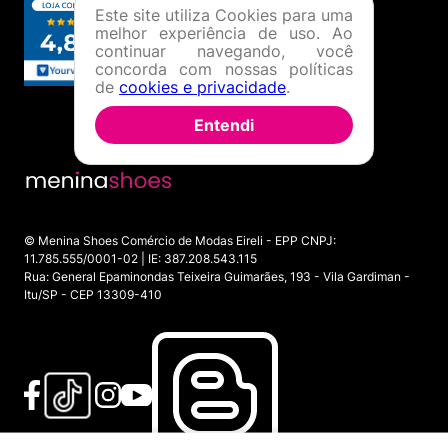
Este site utiliza Cookies para uma
melhor experiência de uso. Ao
continuar navegando, você
concorda com nossas políticas
de
cookies e privacidade
.
Entendi
© Menina Shoes Comércio de Modas Eireli - EPP CNPJ:
11.785.555/0001-02 | IE: 387.208.543.115
Rua: General Epaminondas Teixeira Guimarães, 193 - Vila Gardiman -
Itu/SP - CEP 13309-410