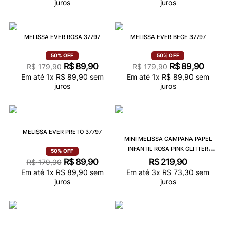
juros
juros
MELISSA EVER ROSA 37797
MELISSA EVER BEGE 37797
50%
OFF
50%
OFF
R$
89
,
90
R$
89
,
90
R$
179
,
90
R$
179
,
90
Em até
1
x
R$
89
,
90
sem
Em até
1
x
R$
89
,
90
sem
juros
juros
MELISSA EVER PRETO 37797
MINI MELISSA CAMPANA PAPEL
INFANTIL ROSA PINK GLITTER
50%
OFF
32996RPG
R$
89
,
90
R$
219
,
90
R$
179
,
90
Em até
1
x
R$
89
,
90
sem
Em até
3
x
R$
73
,
30
sem
juros
juros