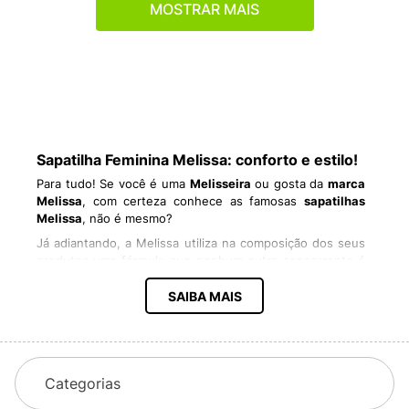
MOSTRAR MAIS
Sapatilha Feminina Melissa: conforto e estilo!
Para tudo! Se você é uma
Melisseira
ou gosta da
marca
Melissa
, com certeza conhece as famosas
sapatilhas
Melissa
, não é mesmo?
Já adiantando, a Melissa utiliza na composição dos seus
produtos uma fórmula que nenhum outro concorrente é
capaz de copiar. Uma das principais dúvidas entre os fãs
da marca é qual o material utilizado na confecção da
SAIBA MAIS
sapatilha Melissa
e outros produtos.
Os
calçados Melissa
, além de serem confortáveis e
estilosos, se destacam por seu cheiro característico de
tutti-frutti. E o que muita gente não sabe é que eles
Categorias
também são sustentáveis. O material utilizado é uma
versão mais aperfeiçoada do plástico convencional,