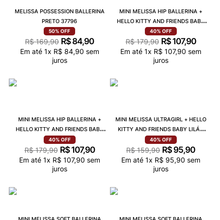
MELISSA POSSESSION BALLERINA
MINI MELISSA HIP BALLERINA +
PRETO 37796
HELLO KITTY AND FRIENDS BABY
PRETO VERMELHO 37993
50%
OFF
40%
OFF
R$
84
,
90
R$
107
,
90
R$
169
,
90
R$
179
,
90
Em até
1
x
R$
84
,
90
sem
Em até
1
x
R$
107
,
90
sem
juros
juros
MINI MELISSA HIP BALLERINA +
MINI MELISSA ULTRAGIRL + HELLO
HELLO KITTY AND FRIENDS BABY
KITTY AND FRIENDS BABY LILÁS
AZUL PEROLADO 37993
ROSA 37873
40%
OFF
40%
OFF
R$
107
,
90
R$
95
,
90
R$
179
,
90
R$
159
,
90
Em até
1
x
R$
107
,
90
sem
Em até
1
x
R$
95
,
90
sem
juros
juros
MINI MELISSA SOFT BALLERINA
MINI MELISSA SOFT BALLERINA