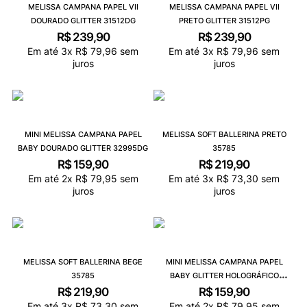
MELISSA CAMPANA PAPEL VII
MELISSA CAMPANA PAPEL VII
DOURADO GLITTER 31512DG
PRETO GLITTER 31512PG
R$
239
,
90
R$
239
,
90
Em até
3
x
R$
79
,
96
sem
Em até
3
x
R$
79
,
96
sem
juros
juros
MINI MELISSA CAMPANA PAPEL
MELISSA SOFT BALLERINA PRETO
BABY DOURADO GLITTER 32995DG
35785
R$
159
,
90
R$
219
,
90
Em até
2
x
R$
79
,
95
sem
Em até
3
x
R$
73
,
30
sem
juros
juros
MELISSA SOFT BALLERINA BEGE
MINI MELISSA CAMPANA PAPEL
35785
BABY GLITTER HOLOGRÁFICO
32995GH
R$
219
,
90
R$
159
,
90
Em até
3
x
R$
73
,
30
sem
Em até
2
x
R$
79
,
95
sem