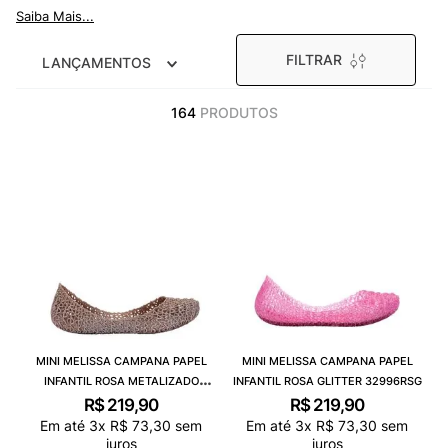
9
º
NEW 530
Saiba Mais...
10
º
VEJA COUNTRY
FILTRAR
LANÇAMENTOS
164
PRODUTOS
MINI MELISSA CAMPANA PAPEL
MINI MELISSA CAMPANA PAPEL
INFANTIL ROSA METALIZADO
INFANTIL ROSA GLITTER 32996RSG
GLITTER 32996RMG
R$
219
,
90
R$
219
,
90
Em até
3
x
R$
73
,
30
sem
Em até
3
x
R$
73
,
30
sem
juros
juros