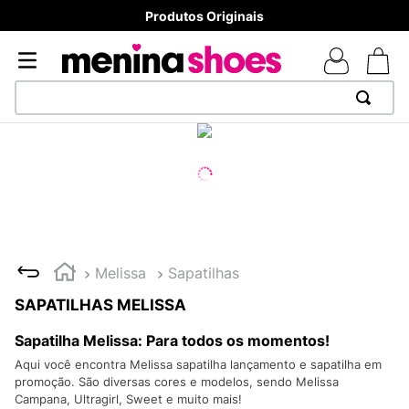
Produtos Originais
TERMOS MAIS BUSCADOS
1
º
TÊNIS NEWS BALANCE 530
2
º
MELISSAS MINI BABY
3
º
TÊNIS VEJA WHITE
4
º
NEW 9060
Melissa
Sapatilhas
5
º
ADIDAS
SAPATILHAS MELISSA
6
º
SAMBA
Sapatilha Melissa: Para todos os momentos!
7
º
MELISSA SLIDE
Aqui você encontra Melissa sapatilha lançamento e sapatilha em
promoção. São diversas cores e modelos, sendo Melissa
8
º
VANS TÊNIS VANS ULTRARANGE
Campana, Ultragirl, Sweet e muito mais!