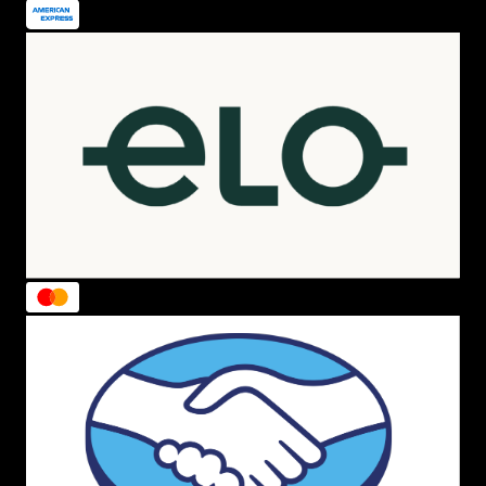
Com a proposta de ser uma
sapatilha básica
, a
Melissa
Ultragirl Basic
tem bico arredondado e o clássico furinho
frontal, que é uma das marcas registradas dos modelos
de
Melissa Ultragirl
.
Você consegue usar essa
Melissa sapatilha
com muitos
looks, desde os mais básicos, aos
looks de trabalho
, aos
finais de semana e diversas outras ocasiões!
Sapatilha Melissa Ultragirl Sweet XXII
O design é o mesmo da
Melissa Ultragirl
anterior, com a
diferença que ela recebe um grande laço na parte
frontal, com estampa de flores cromadas. Para você que
adora uma
sapatilha
bem feminina, ela é uma ótima
opção.
Sapatilha Melissa Ultragirl Sweet XXI
Com o shape bem semelhante ao anterior, essa
Melissa
sapatilha
também recebe um grande laço na parte
frontal, sendo super feminina. Tem a opção de
sapatilha
com glitter
ou também
sapatilha lisa
, para quem prefere
um visual um pouco mais básico.