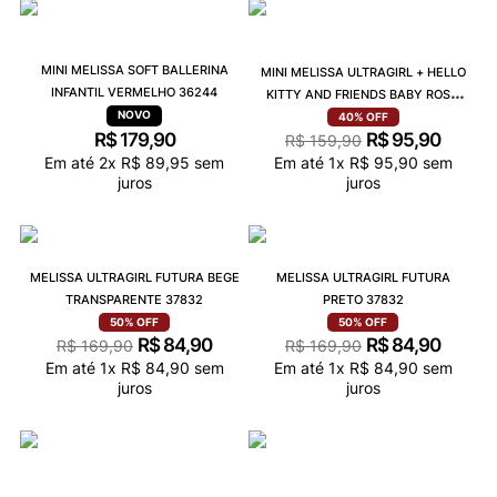
MINI MELISSA SOFT BALLERINA
MINI MELISSA ULTRAGIRL + HELLO
INFANTIL VERMELHO 36244
KITTY AND FRIENDS BABY ROSA
37873
40%
OFF
R$
179
,
90
R$
95
,
90
R$
159
,
90
Em até
2
x
R$
89
,
95
sem
Em até
1
x
R$
95
,
90
sem
juros
juros
MELISSA ULTRAGIRL FUTURA BEGE
MELISSA ULTRAGIRL FUTURA
TRANSPARENTE 37832
PRETO 37832
50%
OFF
50%
OFF
R$
84
,
90
R$
84
,
90
R$
169
,
90
R$
169
,
90
Em até
1
x
R$
84
,
90
sem
Em até
1
x
R$
84
,
90
sem
juros
juros