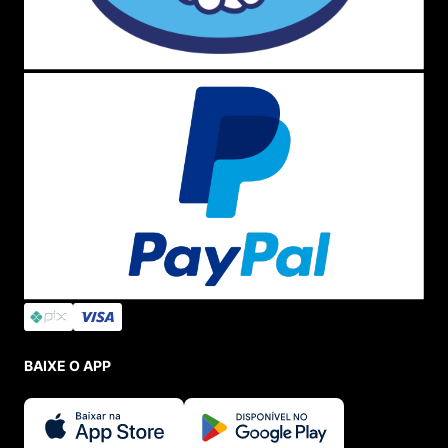
Sapatilha Melissa Tessa
Delicada e minimalista, essa
Melissa sapatilha
é
diferente e moderna. Ela é mais fechada, não tendo o
furinho que é comum nas
sapatilhas Melissa
, e o grande
diferencial são as bordas que tem formato de ondas.
Essa
sapatilha
é uma ótima opção, sendo fácil de montar
vários looks!
Sapatilha Melissa Ultragirl Fly
Com o visual clássico da
Melissa sapatilha Ultragirl
, ela
tem bico redondo e o furinho frontal. O diferencial é que
ela recebe aplique de borboleta na parte frontal, que a
torna delicada e super feminina. Também é possível usar
a
sapatilha
em muitos looks e diversas ocasiões!
Sapatilha Melissa Infantil: As mais fofas!
BAIXE O APP
Mini Melissa Campana:
Com o mesmo visual da
Melissa
Campana
adulto, a
sapatilha Mini Melissa
é diferente,
moderna e super delicada. A versão
sapatilha para bebê
recebe uma tira com fecho em velcro para maior