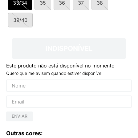
33/34
35
36
37
38
9
º
VANS TÊNIS VANS ULTRARANGE
10
º
NEW BALANCE 204L
39/40
INDISPONÍVEL
Este produto não está disponível no momento
Quero que me avisem quando estiver disponível
ENVIAR
Outras cores: