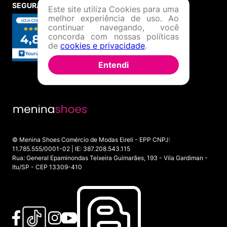
SEGURANÇA E CREDIBILIDADE
Este site utiliza Cookies para uma
melhor experiência de uso. Ao
continuar navegando, você
concorda com nossas políticas
de
cookies e privacidade
.
Entendi
© Menina Shoes Comércio de Modas Eireli - EPP CNPJ:
11.785.555/0001-02 | IE: 387.208.543.115
Rua: General Epaminondas Teixeira Guimarães, 193 - Vila Gardiman -
Itu/SP - CEP 13309-410