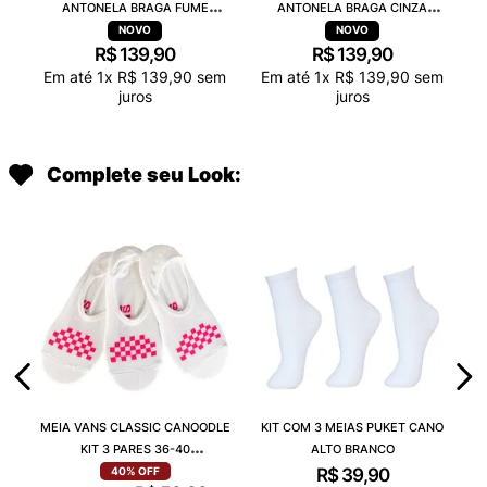
ANTONELA BRAGA FUME
ANTONELA BRAGA CINZA
TRANSPARENTE 38263
TRANSPARENTE 38263
R$
139
,
90
R$
139
,
90
Em até
1
x
R$
139
,
90
sem
Em até
1
x
R$
139
,
90
sem
juros
juros
Complete seu Look:
MEIA VANS CLASSIC CANOODLE
KIT COM 3 MEIAS PUKET CANO
KIT 3 PARES 36-40
ALTO BRANCO
VN000QCAJU4
R$
39
,
90
40%
OFF