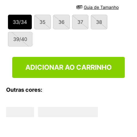
9
º
VANS TÊNIS VANS ULTRARANGE
Guia de Tamanho
10
º
NEW BALANCE 204L
33/34
35
36
37
38
39/40
ADICIONAR AO CARRINHO
Outras cores: