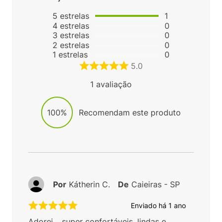
5
estrelas
1
4
estrelas
0
3
estrelas
0
2
estrelas
0
1
estrelas
0
5.0
1
avaliação
100%
Recomendam este produto
Por
Kátherin C.
De
Caieiras - SP
Enviado há
1 ano
Adorei… super confortáveis, lindas e