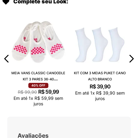
Complete seu Look:
MEIA VANS CLASSIC CANOODLE
KIT COM 3 MEIAS PUKET CANO
KIT 3 PARES 36-40
ALTO BRANCO
VN000QCAJU4
R$
39
,
90
40%
OFF
R$
59
,
99
R$
99
,
90
Em até
1
x
R$
39
,
90
sem
Em até
1
x
R$
59
,
99
sem
juros
juros
Avaliações