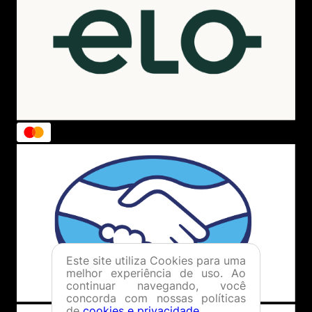
Este site utiliza Cookies para uma
melhor experiência de uso. Ao
continuar navegando, você
concorda com nossas políticas
de
cookies e privacidade
.