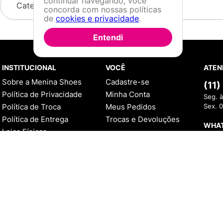
continuar navegando, você
Categorias
concorda com nossas políticas
de
cookies e privacidade
.
Entendi
INSTITUCIONAL
VOCÊ
ATEN
Sobre a Menina Shoes
Cadastre-se
(11
Política de Privacidade
Minha Conta
Seg. à
Política de Troca
Meus Pedidos
Sex. 
Política de Entrega
Trocas e Devoluções
WHA
Lojas Físicas
AJUDA
(
Programa de Fidelidade
Como Comprar
Seg. à
Blog
Sex. 
Formas de Pagamento
Política de Troca
Dúvidas Frequentes