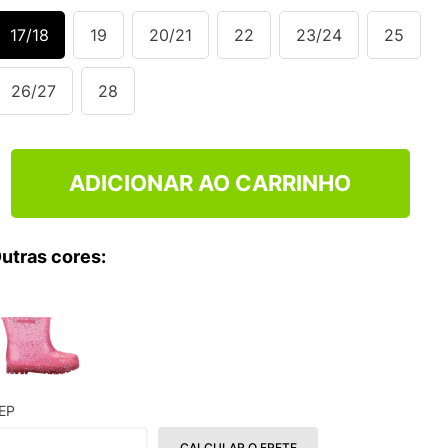
17/18
19
20/21
22
23/24
25
26/27
28
ADICIONAR AO CARRINHO
utras cores:
EP
CALCULAR O FRETE