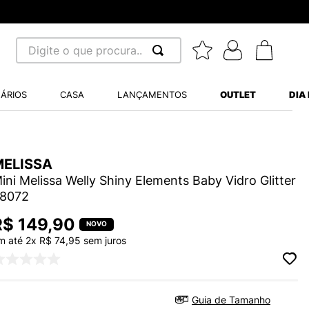
Digite o que procura...
 BUSCADOS
ÁRIOS
CASA
LANÇAMENTOS
OUTLET
DIA
S BALANCE 530
MINI BABY
MELISSA
A WHITE
ini Melissa Welly Shiny Elements Baby Vidro Glitter
8072
LIDE
R$
149
,
90
m até
2
x
R$
74
,
95
sem juros
TRY
S VANS ULTRARANGE
Guia de Tamanho