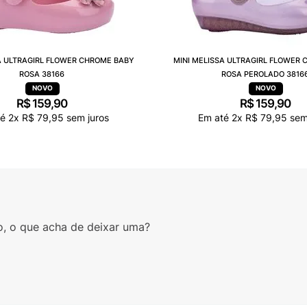
A ULTRAGIRL FLOWER CHROME BABY
MINI MELISSA ULTRAGIRL FLOWER
ROSA 38166
ROSA PEROLADO 3816
R$
159
,
90
R$
159
,
90
té
2
x
R$
79
,
95
sem juros
Em até
2
x
R$
79
,
95
sem
o, o que acha de deixar uma?