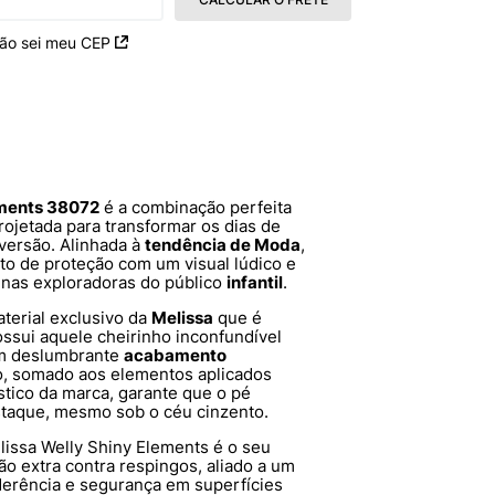
ão sei meu CEP
ements 38072
é a combinação perfeita
rojetada para transformar os dias de
ersão. Alinhada à
tendência de Moda
,
ito de proteção com um visual lúdico e
enas exploradoras do público
infantil
.
terial exclusivo da
Melissa
que é
ossui aquele cheirinho inconfundível
um deslumbrante
acabamento
so, somado aos elementos aplicados
tico da marca, garante que o pé
taque, mesmo sob o céu cinzento.
lissa Welly Shiny Elements é o seu
o extra contra respingos, aliado a um
derência e segurança em superfícies