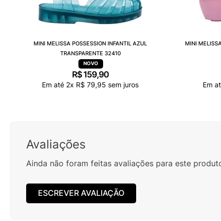
MINI MELISSA POSSESSION INFANTIL AZUL
MINI MELISS
TRANSPARENTE 32410
R$
159
,
90
Em até
2
x
R$
79
,
95
sem juros
Em a
Avaliações
Ainda não foram feitas avaliações para este produt
ESCREVER AVALIAÇÃO