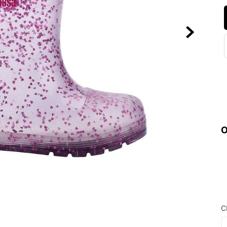
10
º
NEW 530
O
C