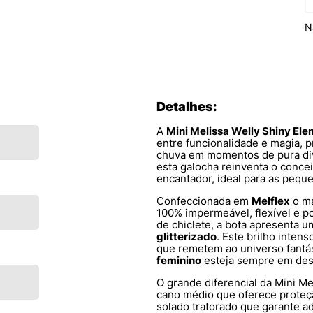
N
Detalhes:
A
Mini Melissa Welly Shiny El
entre funcionalidade e magia, p
chuva em momentos de pura div
esta galocha reinventa o conce
encantador, ideal para as pequ
Confeccionada em
Melflex
o ma
100% impermeável, flexível e p
de chiclete, a bota apresenta 
glitterizado
. Este brilho inten
que remetem ao universo fantás
feminino
esteja sempre em des
O grande diferencial da Mini Me
cano médio que oferece proteçã
solado tratorado que garante a