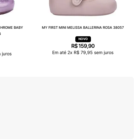
 CHROME BABY
MY FIRST MINI MELISSA BALLERINA ROSA 38057
6
R$
159
,
90
Em até
2
x
R$
79
,
95
sem juros
 juros