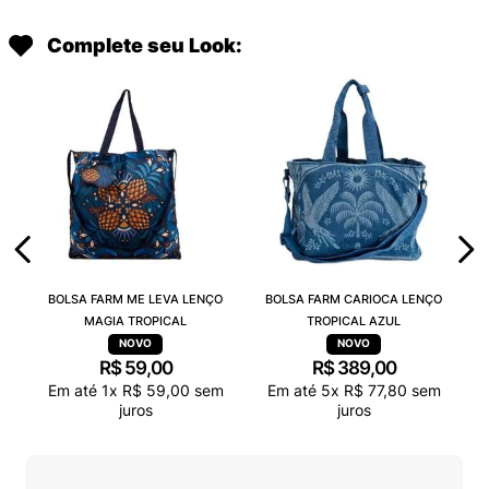
Complete seu Look:
BOLSA FARM ME LEVA LENÇO
BOLSA FARM CARIOCA LENÇO
MAGIA TROPICAL
TROPICAL AZUL
R$
59
,
00
R$
389
,
00
Em até
1
x
R$
59
,
00
sem
Em até
5
x
R$
77
,
80
sem
juros
juros