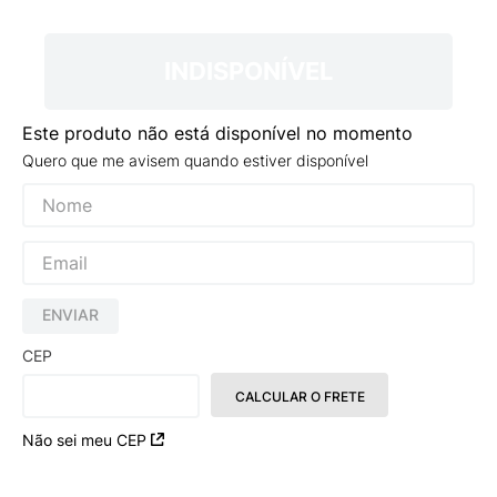
9
º
NEW 530
10
º
VEJA COUNTRY
INDISPONÍVEL
Este produto não está disponível no momento
Quero que me avisem quando estiver disponível
ENVIAR
CEP
CALCULAR O FRETE
Não sei meu CEP