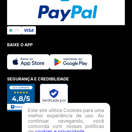
BAIXE O APP
SEGURANÇA E CREDIBILIDADE
Este site utiliza Cookies para uma
melhor experiência de uso. Ao
continuar navegando, você
concorda com nossas políticas
de
cookies e privacidade
.