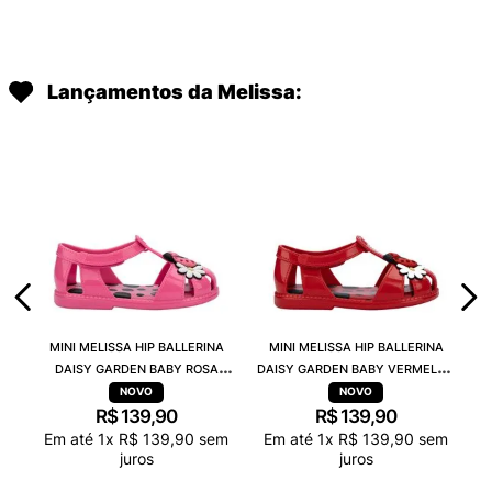
Lançamentos da Melissa:
MINI MELISSA HIP BALLERINA
MINI MELISSA HIP BALLERINA
DAISY GARDEN BABY ROSA
DAISY GARDEN BABY VERMELHO
PRETO 38115
PRETO 38115
R$
139
,
90
R$
139
,
90
Em até
1
x
R$
139
,
90
sem
Em até
1
x
R$
139
,
90
sem
juros
juros