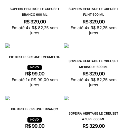
9
º
NEW 530
SOPEIRA HERITAGE LE CREUSET
SOPEIRA HERITAGE LE CREUSET
10
º
VEJA COUNTRY
BRANCO 600 ML
FLINT 600 ML
R$
329
,
00
R$
329
,
00
Em até
4
x
R$
82
,
25
sem
Em até
4
x
R$
82
,
25
sem
juros
juros
PIE BIRD LE CREUSET VERMELHO
SOPEIRA HERITAGE LE CREUSET
MERINGUE 600 ML
R$
99
,
00
R$
329
,
00
Em até
1
x
R$
99
,
00
sem
Em até
4
x
R$
82
,
25
sem
juros
juros
PIE BIRD LE CREUSET BRANCO
SOPEIRA HERITAGE LE CREUSET
AZURE 600 ML
R$
99
,
00
R$
329
,
00