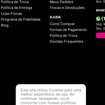
Política de Troca
Meus Pedidos
Sex. 
Política de Entrega
Trocas e Devoluções
WHA
Lojas Físicas
AJUDA
(
Programa de Fidelidade
Como Comprar
Seg. à
Blog
Sex. 
Formas de Pagamento
Política de Troca
Dúvidas Frequentes
Este site utiliza Cookies para uma
melhor experiência de uso. Ao
continuar navegando, você
concorda com nossas políticas