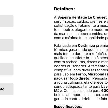
Detalhes:
A
Sopeira Heritage Le Creuset 
servir sopas, caldos, cremes e
sofisticação diretamente à mesa
tom neutro, elegante e modern
da marca, esta peça combina um 
com a máxima funcionalidade par
Fabricada em
Cerâmica
premium
térmica, garantindo que o alim
mais tempo durante a refeição.
qualidade confere brilho à peç
contra rachaduras, riscos e ma
odores ou sabores. Altamente ve
compatível com diversas fontes
para uso em
Forno, Microonda
não usar fogo direto
). Pensada
a rotina culinária, ela oferece t
sendo adequada tanto para
Lav
nto
Mão
. Com capacidade para
600
beleza atemporal da marca, co
garantia contra defeitos de fabr
Especificações: