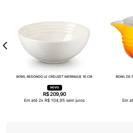
BOWL REDONDO LE CREUSET MERINGUE 16 CM
BOWL DE P
R$
209
,
90
Em até
2
x
R$
104
,
95
sem juros
Em a