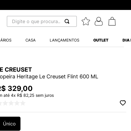
Digite o que procura...
 BUSCADOS
ÁRIOS
CASA
LANÇAMENTOS
OUTLET
DIA
S BALANCE 530
MINI BABY
LE CREUSET
A WHITE
opeira Heritage Le Creuset Flint 600 ML
R$
329
,
00
m até
4
x
R$
82
,
25
sem juros
LIDE
S VANS ULTRARANGE
Único
TRY