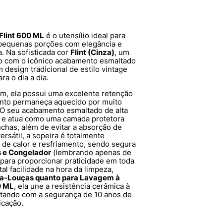
Flint 600 ML
é o utensílio ideal para
 pequenas porções com elegância e
. Na sofisticada cor
Flint (Cinza)
, um
o com o icônico acabamento esmaltado
design tradicional de estilo vintage
a o dia a dia.
, ela possui uma excelente retenção
ento permaneça aquecido por muito
 O seu acabamento esmaltado de alta
a e atua como uma camada protetora
nchas, além de evitar a absorção de
rsátil, a sopeira é totalmente
 de calor e resfriamento, sendo segura
s e Congelador
(lembrando apenas de
 para proporcionar praticidade em toda
otal facilidade na hora da limpeza,
a-Louças quanto para Lavagem à
 ML
, ela une a resistência cerâmica à
ntando com a segurança de 10 anos de
icação.