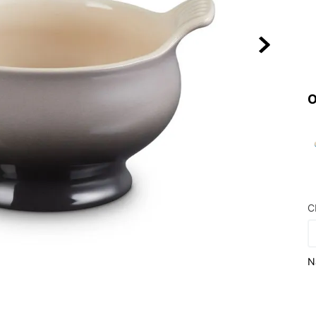
10
º
NEW 530
O
C
N