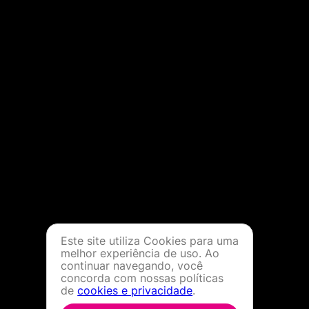
Este site utiliza Cookies para uma
melhor experiência de uso. Ao
continuar navegando, você
concorda com nossas políticas
de
cookies e privacidade
.