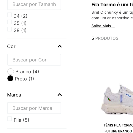
Fila Tormo é um t
Sim! O chunky é um ti
34
(
2
)
com um ar esportivo e
35
(
1
)
Saiba Mais...
38
(
1
)
5
PRODUTOS
Cor
Branco
(
4
)
Preto
(
1
)
Marca
fila
(
5
)
TÊNIS FILA TORM
FUTURE BRANCO 