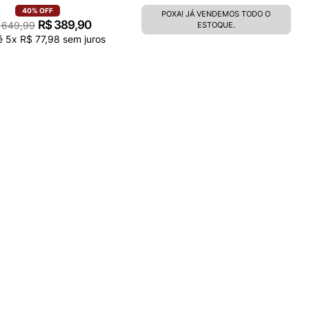
40%
OFF
POXA! JÁ VENDEMOS TODO O
R$
389
,
90
649
,
99
ESTOQUE.
é
5
x
R$
77
,
98
sem juros