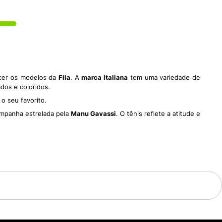
ecer os modelos da
Fila
. A
marca italiana
tem uma variedade de
dos e coloridos.
 o seu favorito.
ampanha estrelada pela
Manu Gavassi
. O tênis reflete a atitude e
tantes e um solado de borracha.
os .
mininos que combinam com diferentes estilos e personalidades,
 dos tênis chunky, com um solado grosso e um design retrô. O
ouro sintético, com detalhes em cores vibrantes. O Ray tem um