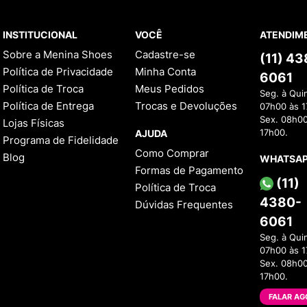
solado de borracha c
INSTITUCIONAL
VOCÊ
ATENDIM
Quais são os mais ve
Sobre a Menina Shoes
Cadastre-se
(11) 4
Os
tênis Fila
mais vendidos 
Política de Privacidade
Minha Conta
6061
Alguns exemplos de modelo
Política de Troca
Meus Pedidos
Seg. à Qui
Tênis Fila Disruptor
:
Política de Entrega
Trocas e Devoluções
07h00 às 1
Tênis Fila Float Ver
Sex. 08h00
Lojas Físicas
AJUDA
17h00.
Tênis Fila Corda
: u
Programa de Fidelidade
Como Comprar
Blog
Tênis Fila Ray Trac
WHATSA
Formas de Pagamento
Como você pode ver, a Fila
(11)
Política de Troca
e garanta o seu agora mes
4380-
Dúvidas Frequentes
6061
Seg. à Qui
07h00 às 1
Sex. 08h00
17h00.
FALAR AG