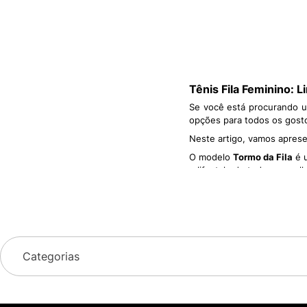
Tênis Fila Feminino: 
Se você está procurando u
opções para todos os gosto
Neste artigo, vamos aprese
O modelo
Tormo da Fila
é u
o lifestyle de todas as mul
O
Tormo
combina cores, de
Ele tem um zíper lateral qu
Há também uma versão CF 
As mulheres que amam tên
desde os mais delicados e 
Categorias
Tênis Fila Disruptor
Disruptor está dispo
Tênis Fila Ray
: esse