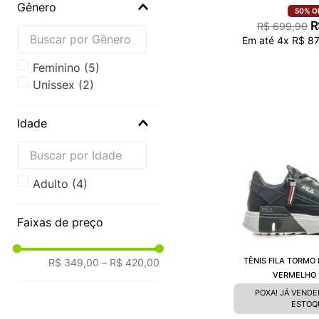
Gênero
50%
O
R
R$
699
,
90
Em até
4
x
R$
87
Feminino
(
5
)
Unissex
(
2
)
Idade
Adulto
(
4
)
Faixas de preço
TÊNIS FILA TORMO
R$ 349,00
–
R$ 420,00
VERMELHO 
POXA! JÁ VEND
ESTOQ