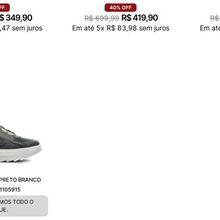
FF
40%
OFF
$
349
,
90
R$
419
,
90
R$
699
,
99
R$
,
47
sem juros
Em até
5
x
R$
83
,
98
sem juros
Em at
 PRETO BRANCO
1105915
EMOS TODO O
UE.