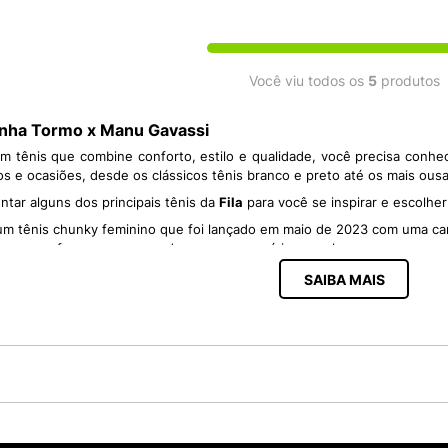
Você viu todos os
5
produtos
Linha Tormo x Manu Gavassi
m tênis que combine conforto, estilo e qualidade, você precisa conh
s e ocasiões, desde os clássicos tênis branco e preto até os mais ousa
ntar alguns dos principais tênis da
Fila
para você se inspirar e escolher
m tênis chunky feminino que foi lançado em maio de 2023 com uma c
heres e reforça a presença da marca no cenário casual.
sign e atitude, inspirado na herança
street da Fila
.
SAIBA MAIS
e facilita o calce, uma entressola de EVA macio com aplicações contras
(
Change The Future
) do Tormo que usa couro rastreável e fios reciclad
is vão se apaixonar pelos modelos da
Fila
. A marca oferece tênis fe
discretos até os mais robustos e chamativos. Alguns exemplos são:
: esse é um dos modelos mais famosos da Fila, que segue a tendência
nível em várias cores, como branco, preto, rosa, vermelho e azul.
 é um modelo inspirado nos anos 90, que tem um cabedal em mesh e c