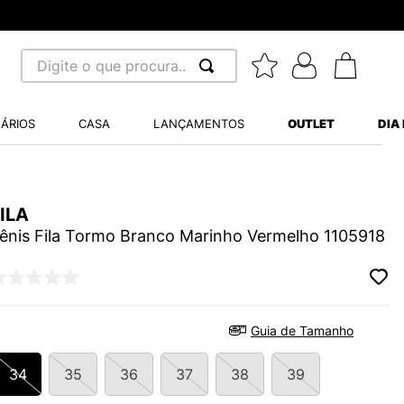
Digite o que procura...
 BUSCADOS
ÁRIOS
CASA
LANÇAMENTOS
OUTLET
DIA
S BALANCE 530
MINI BABY
ILA
A WHITE
ênis Fila Tormo Branco Marinho Vermelho 1105918
LIDE
Guia de Tamanho
S VANS ULTRARANGE
34
35
36
37
38
39
TRY