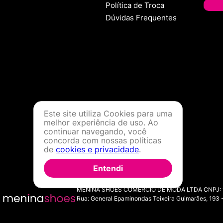
Política de Troca
Dúvidas Frequentes
Este site utiliza Cookies para uma
melhor experiência de uso. Ao
continuar navegando, você
concorda com nossas políticas
de
cookies e privacidade
.
Entendi
MENINA SHOES COMERCIO DE MODA LTDA CNPJ: 11.7
Rua: General Epaminondas Teixeira Guimarães, 193 