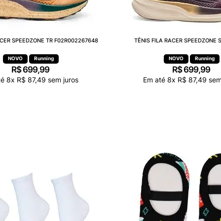
RACER SPEEDZONE TR F02R002267648
TÊNIS FILA RACER SPEEDZONE S
Running
Running
R$
699
,
99
R$
699
,
99
té
8
x
R$
87
,
49
sem juros
Em até
8
x
R$
87
,
49
sem 