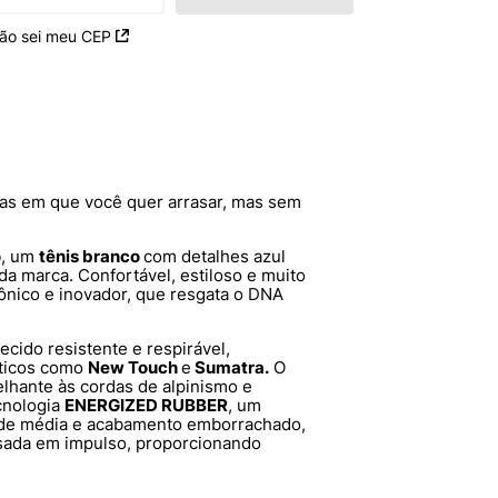
ão sei meu CEP
ias em que você quer arrasar, mas sem
o
, um
tênis branco
com detalhes azul
da marca. Confortável, estiloso e muito
cônico e inovador, que resgata o DNA
tecido resistente e respirável,
éticos como
New Touch
e
Sumatra.
O
lhante às cordas de alpinismo e
ecnologia
ENERGIZED RUBBER
, um
e média e acabamento emborrachado,
isada em impulso, proporcionando