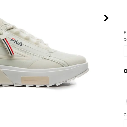
10
º
NEW 530
E
Q
O
C