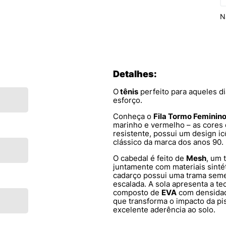
N
Detalhes:
O
tênis
perfeito para aqueles d
esforço.
Conheça o
Fila Tormo Feminin
marinho e vermelho – as cores 
resistente, possui um design i
clássico da marca dos anos 90.
O cabedal é feito de
Mesh
, um 
juntamente com materiais sint
cadarço possui uma trama seme
escalada. A sola apresenta a t
composto de
EVA
com densidad
que transforma o impacto da p
excelente aderência ao solo.