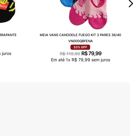
ERRAPANTE
MEIA VANS CANOODLE FUEGO KIT 3 PARES 36/40
VN000QBFENA
33%
OFF
R$
79
,
99
 juros
R$
119
,
90
Em até
1
x
R$
79
,
99
sem juros