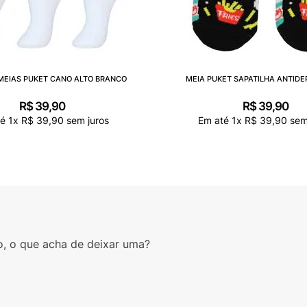
 MEIAS PUKET CANO ALTO BRANCO
MEIA PUKET SAPATILHA ANTID
R$
39
,
90
R$
39
,
90
té
1
x
R$
39
,
90
sem juros
Em até
1
x
R$
39
,
90
sem
o, o que acha de deixar uma?