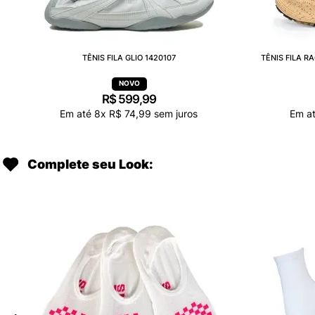
TÊNIS FILA GLIO 1420107
TÊNIS FILA 
R$
599
,
99
Em até
8
x
R$
74
,
99
sem juros
Em a
Complete seu Look: