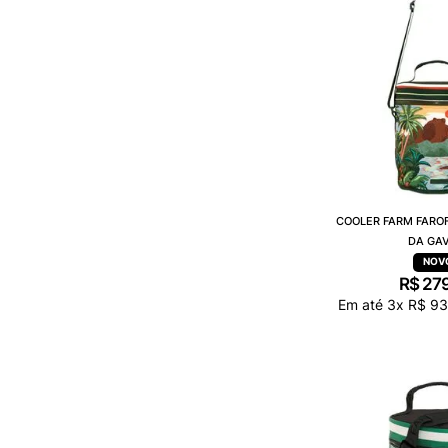
COOLER FARM FARO
DA GA
R$
27
Em até
3
x
R$
93