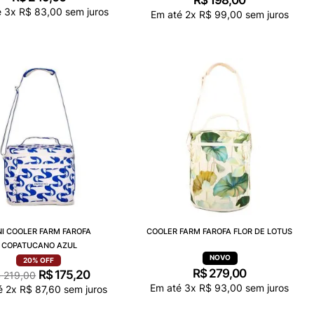
R$
198
,
00
é
3
x
R$
83
,
00
sem juros
Em até
2
x
R$
99
,
00
sem juros
NI COOLER FARM FAROFA
COOLER FARM FAROFA FLOR DE LOTUS
COPATUCANO AZUL
20%
OFF
R$
279
,
00
R$
175
,
20
$
219
,
00
Em até
3
x
R$
93
,
00
sem juros
é
2
x
R$
87
,
60
sem juros