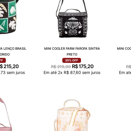
A LENÇO BRASIL
MINI COOLER FARM FAROFA SINTRA
MINI CO
ORIDO
PRETO
FF
20%
OFF
$
215
,
20
R$
175
,
20
R$
219
,
00
R
,
73
sem juros
Em até
2
x
R$
87
,
60
sem juros
Em at