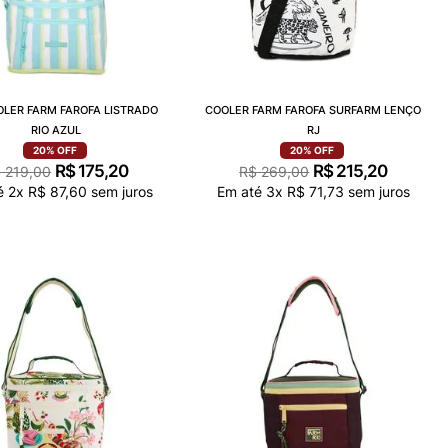
OLER FARM FAROFA LISTRADO
COOLER FARM FAROFA SURFARM LENÇO
RIO AZUL
RJ
20%
OFF
20%
OFF
R$
175
,
20
R$
215
,
20
$
219
,
00
R$
269
,
00
é
2
x
R$
87
,
60
sem juros
Em até
3
x
R$
71
,
73
sem juros