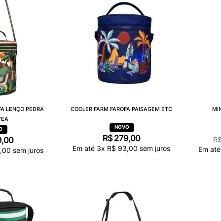
FA LENÇO PEDRA
COOLER FARM FAROFA PAISAGEM ETC
MI
VEA
R$
279
,
00
9
,
00
R
Em até
3
x
R$
93
,
00
sem juros
Em at
,
00
sem juros