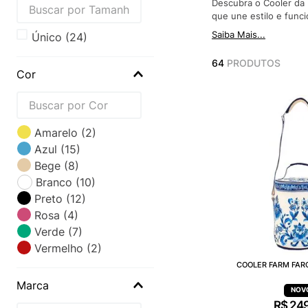
Descubra o Cooler da F
que une estilo e func
Saiba Mais...
Único
(
24
)
64
PRODUTOS
Cor
Amarelo
(
2
)
Azul
(
15
)
Bege
(
8
)
Branco
(
10
)
Preto
(
12
)
Rosa
(
4
)
Verde
(
7
)
Vermelho
(
2
)
COOLER FARM FAR
Marca
R$
24