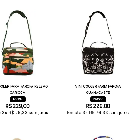
OOLER FARM FAROFA RELEVO
MINI COOLER FARM FAROFA
CARIOCA
GUANACASTE
R$
229
,
00
R$
229
,
00
é
3
x
R$
76
,
33
sem juros
Em até
3
x
R$
76
,
33
sem juros