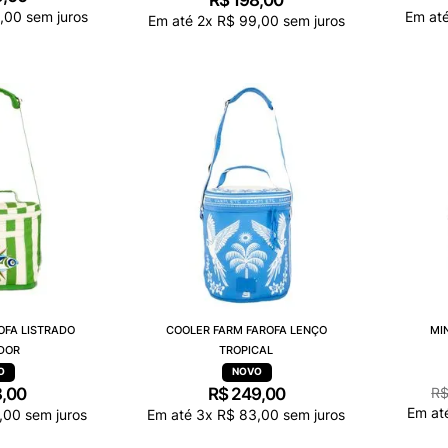
R$
198
,
00
,
00
sem juros
Em at
Em até
2
x
R$
99
,
00
sem juros
OFA LISTRADO
COOLER FARM FAROFA LENÇO
MI
DOR
TROPICAL
8
,
00
R$
249
,
00
R
Em at
,
00
sem juros
Em até
3
x
R$
83
,
00
sem juros