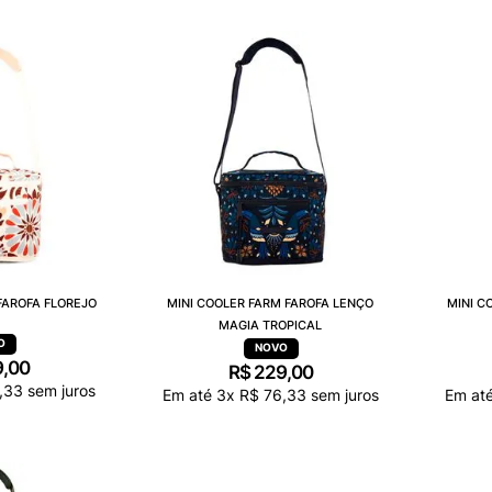
FAROFA FLOREJO
MINI COOLER FARM FAROFA LENÇO
MINI C
MAGIA TROPICAL
9
,
00
R$
229
,
00
,
33
sem juros
Em até
3
x
R$
76
,
33
sem juros
Em at