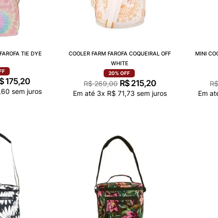
FAROFA TIE DYE
COOLER FARM FAROFA COQUEIRAL OFF
MINI CO
WHITE
FF
20%
OFF
$
175
,
20
R$
215
,
20
R$
269
,
00
R
,
60
sem juros
Em até
3
x
R$
71
,
73
sem juros
Em at