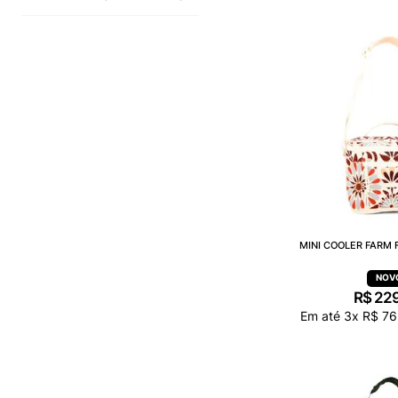
MINI COOLER FARM 
R$
22
Em até
3
x
R$
76