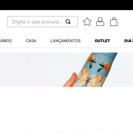
Digite o que procura...
 BUSCADOS
ÁRIOS
CASA
LANÇAMENTOS
OUTLET
DIA
S BALANCE 530
MINI BABY
A WHITE
LIDE
S VANS ULTRARANGE