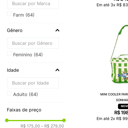
Em até
3
x
R$
83
farm
(
64
)
Gênero
Feminino
(
64
)
Idade
Adulto
(
64
)
MINI COOLER FAR
SONHA
Faixas de preço
R$
19
Em até
2
x
R$
99
R$ 175,00
–
R$ 279,00