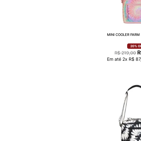
MINI COOLER FARM 
20%
O
R
R$
219
,
00
Em até
2
x
R$
87