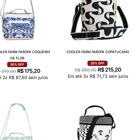
OLER FARM FAROFA COQUEIRO
COOLER FARM FAROFA COPATUCANO
DE FLOR
20%
OFF
20%
OFF
R$
215
,
20
R$
269
,
00
R$
175
,
20
$
219
,
00
Em até
3
x
R$
71
,
73
sem juros
é
2
x
R$
87
,
60
sem juros