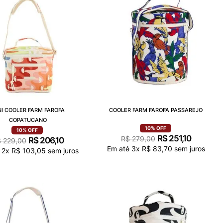
NI COOLER FARM FAROFA
COOLER FARM FAROFA PASSAREJO
COPATUCANO
10%
OFF
10%
OFF
R$
251
,
10
R$
279
,
00
R$
206
,
10
$
229
,
00
Em até
3
x
R$
83
,
70
sem juros
é
2
x
R$
103
,
05
sem juros