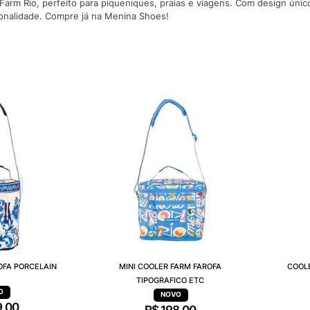
arm Rio, perfeito para piqueniques, praias e viagens. Com design único
10
º
VEJA COUN
ionalidade. Compre já na Menina Shoes!
OFA PORCELAIN
MINI COOLER FARM FAROFA
COOL
TIPOGRAFICO ETC
9
,
00