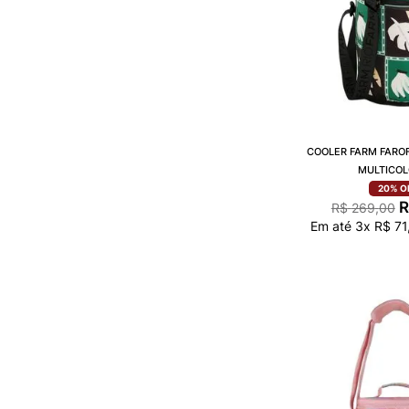
COOLER FARM FAROF
MULTICOL
20%
O
R
R$
269
,
00
Em até
3
x
R$
71