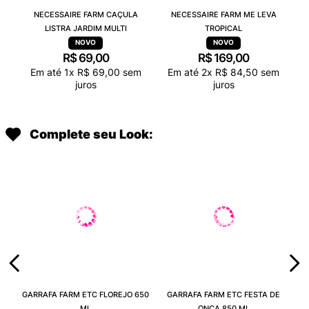
NECESSAIRE FARM CAÇULA
NECESSAIRE FARM ME LEVA
LISTRA JARDIM MULTI
TROPICAL
R$
69
,
00
R$
169
,
00
Em até
1
x
R$
69
,
00
sem
Em até
2
x
R$
84
,
50
sem
juros
juros
Complete seu Look:
GARRAFA FARM ETC FLOREJO 650
GARRAFA FARM ETC FESTA DE
ML
ONÇA 850 ML