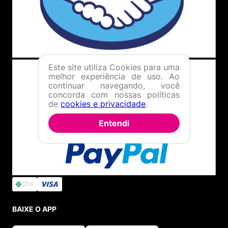
Este site utiliza Cookies para uma
melhor experiência de uso. Ao
continuar navegando, você
concorda com nossas políticas
de
cookies e privacidade
.
Entendi
BAIXE O APP