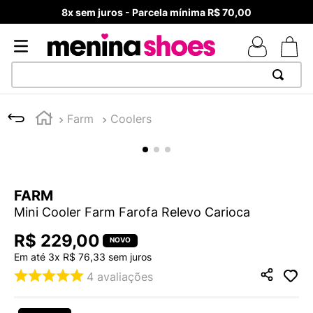
8x sem juros - Parcela mínima R$ 70,00
TERMOS MAIS BUSCADOS
Farm
Coolers
1
º
TÊNIS NEWS BALANCE 530
2
º
MELISSAS MINI BABY
3
º
NEW 9060
FARM
4
º
TÊNIS VEJA WHITE
Mini Cooler Farm Farofa Relevo Carioca
5
º
ADIDAS
R$
229
,
00
6
º
SAMBA
Em até
3
x
R$
76
,
33
sem juros
7
º
MELISSA SLIDE
4
avaliações
8
º
VANS TÊNIS VANS ULTRARANGE