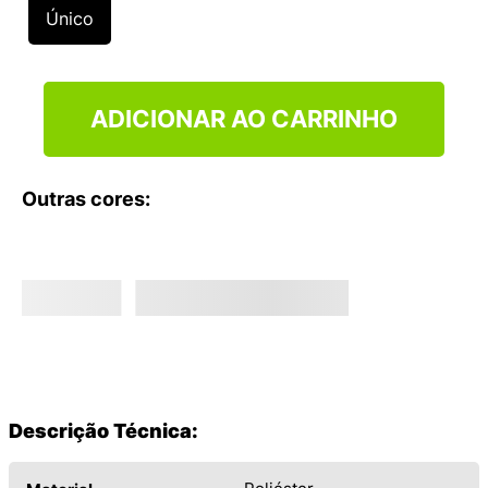
9
º
VEJA COUNTRY
Único
10
º
NEW 530
ADICIONAR AO CARRINHO
Outras cores:
Descrição Técnica: