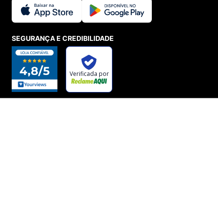
SEGURANÇA E CREDIBILIDADE
ADICIONAR AO CARRINHO
© Menina Shoes Comércio de Modas Eireli - EPP CNPJ:
11.785.555/0001-02 | IE: 387.208.543.115
Rua: General Epaminondas Teixeira Guimarães, 193 - Vila Gardiman -
Itu/SP - CEP 13309-410