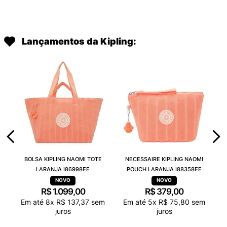
Lançamentos da Kipling:
BOLSA KIPLING NAOMI TOTE
NECESSAIRE KIPLING NAOMI
LARANJA I86998EE
POUCH LARANJA I88358EE
R$
1
.
099
,
00
R$
379
,
00
Em até
8
x
R$
137
,
37
sem
Em até
5
x
R$
75
,
80
sem
juros
juros