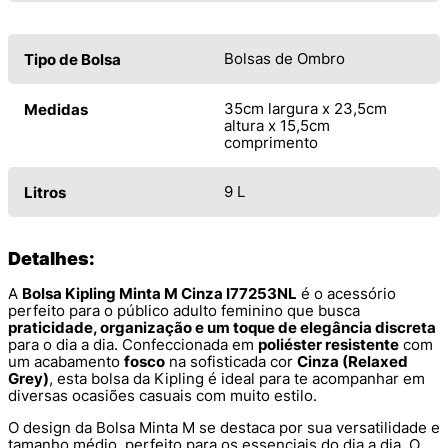
Bolsas de Ombro
Tipo de Bolsa
35cm largura x 23,5cm
Medidas
altura x 15,5cm
comprimento
9 L
Litros
Detalhes:
A
Bolsa Kipling Minta M Cinza I77253NL
é o acessório
perfeito para o público adulto feminino que busca
praticidade, organização e um toque de elegância discreta
para o dia a dia. Confeccionada em
poliéster resistente
com
um acabamento
fosco
na sofisticada cor
Cinza (Relaxed
Grey)
, esta bolsa da Kipling é ideal para te acompanhar em
diversas ocasiões casuais com muito estilo.
O design da Bolsa Minta M se destaca por sua versatilidade e
tamanho médio, perfeito para os essenciais do dia a dia. O