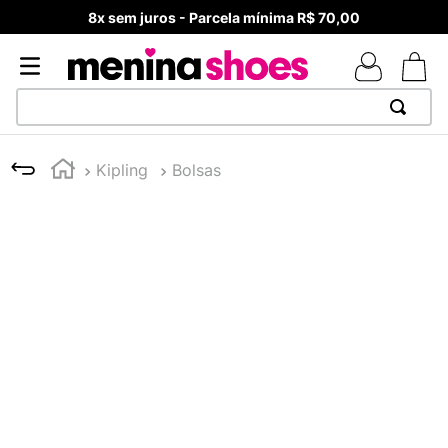
8x sem juros - Parcela mínima R$ 70,00
TERMOS MAIS BUSCADOS
Kipling
Bolsas
1
º
TÊNIS NEWS BALANCE 530
2
º
NEW 9060
3
º
MELISSAS MINI BABY
4
º
TÊNIS VEJA WHITE
5
º
ADIDAS
6
º
SAMBA
7
º
MELISSA SLIDE
8
º
NEW BALANCE 204L