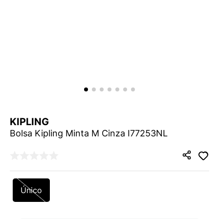
9
º
NEW 530
10
º
VANS TÊNIS VANS ULTRARANGE
KIPLING
Bolsa Kipling Minta M Cinza I77253NL
Único