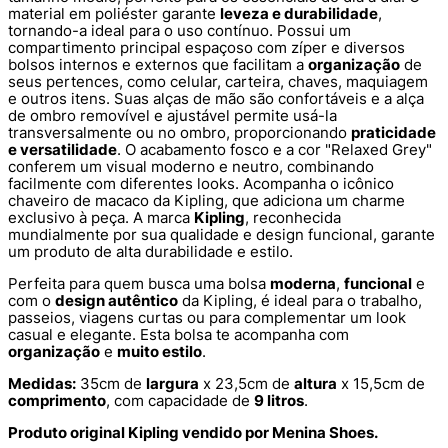
material em poliéster garante
leveza e durabilidade
,
tornando-a ideal para o uso contínuo. Possui um
compartimento principal espaçoso com zíper e diversos
bolsos internos e externos que facilitam a
organização
de
seus pertences, como celular, carteira, chaves, maquiagem
e outros itens. Suas alças de mão são confortáveis e a alça
de ombro removível e ajustável permite usá-la
transversalmente ou no ombro, proporcionando
praticidade
e versatilidade
. O acabamento fosco e a cor "Relaxed Grey"
conferem um visual moderno e neutro, combinando
facilmente com diferentes looks. Acompanha o icônico
chaveiro de macaco da Kipling, que adiciona um charme
exclusivo à peça. A marca
Kipling
, reconhecida
mundialmente por sua qualidade e design funcional, garante
um produto de alta durabilidade e estilo.
Perfeita para quem busca uma bolsa
moderna
,
funcional
e
com o
design autêntico
da Kipling, é ideal para o trabalho,
passeios, viagens curtas ou para complementar um look
casual e elegante. Esta bolsa te acompanha com
organização
e
muito estilo
.
Medidas:
35cm de
largura
x 23,5cm de
altura
x 15,5cm de
comprimento
, com capacidade de
9 litros
.
Produto original Kipling vendido por Menina Shoes.