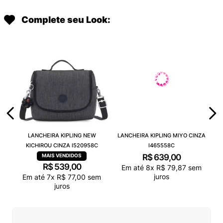
Complete seu Look:
LANCHEIRA KIPLING NEW
LANCHEIRA KIPLING MIYO CINZA
KICHIROU CINZA I520958C
I465558C
R$
639
,
00
R$
539
,
00
Em até
8
x
R$
79
,
87
sem
juros
Em até
7
x
R$
77
,
00
sem
juros