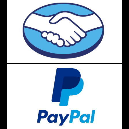
Mochilas Icônicas: Seoul e New Zea
Mochila Kipling Seoul:
A escolha perfeita para
quem busca sofisticação e funcionalidade. Possui
compartimento para notebook e acabamentos
que variam entre o clássico poliéster e o moderno
metalizado.
Mochila Kipling New Zea (Rodinhas):
Fabricada
em poliamida de alta resistência, é a opção ideal
para evitar o peso nas costas, sendo unissex e
perfeita para o uso escolar.
Acessórios Indispensáveis
Estojo 100 Pens:
Fabricado em poliéster de alta
qualidade, pesa aproximadamente 325g e
comporta todos os seus materiais com facilidade.
Chaveiro Elf Monkey:
O mascote da marca
agora pode ser adquirido separadamente! Com
acabamento peluciado e cores vibrantes como
verde, laranja e vinho.
Lancheira Miyo:
Térmica, lúdica e funcional, ideal
para garantir a segurança dos lanches das
crianças durante o período escolar.
Para as Mamães: Bolsa Kipling Camama