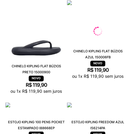
CHINELO KIPLING FLAT BÚZIOS
AZUL 150006FB
CHINELO KIPLING FLAT BÚZIOS
R$
119
,
90
PRETO 15000900
ou
1
x
R$
119
,
90
sem juros
R$
119
,
90
ou
1
x
R$
119
,
90
sem juros
ESTOJO KIPLING 100 PENS POCKET
ESTOJO KIPLING FREEDOM AZUL
ESTAMPADO I88668EP
I56214PA