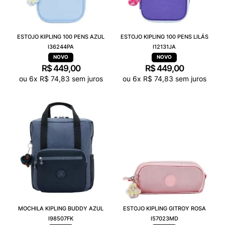
ESTOJO KIPLING 100 PENS AZUL
ESTOJO KIPLING 100 PENS LILÁS
I36244PA
I12131JA
R$
449
,
00
R$
449
,
00
ou
6
x
R$
74
,
83
sem juros
ou
6
x
R$
74
,
83
sem juros
MOCHILA KIPLING BUDDY AZUL
ESTOJO KIPLING GITROY ROSA
I98507FK
I57023MD