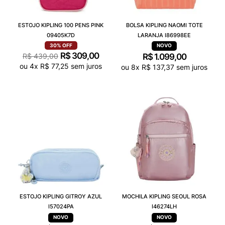
ESTOJO KIPLING 100 PENS PINK
BOLSA KIPLING NAOMI TOTE
09405K7D
LARANJA I86998EE
30%
OFF
R$
309
,
00
R$
439
,
00
R$
1
.
099
,
00
ou
4
x
R$
77
,
25
sem juros
ou
8
x
R$
137
,
37
sem juros
ESTOJO KIPLING GITROY AZUL
MOCHILA KIPLING SEOUL ROSA
I57024PA
I46274LH