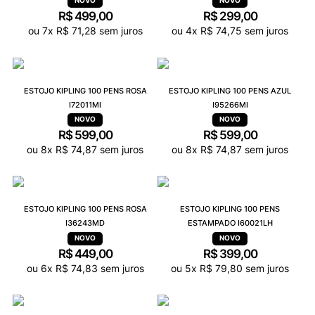
R$
499
,
00
R$
299
,
00
ou
7
x
R$
71
,
28
sem juros
ou
4
x
R$
74
,
75
sem juros
ESTOJO KIPLING 100 PENS ROSA
ESTOJO KIPLING 100 PENS AZUL
I72011MI
I95266MI
R$
599
,
00
R$
599
,
00
ou
8
x
R$
74
,
87
sem juros
ou
8
x
R$
74
,
87
sem juros
ESTOJO KIPLING 100 PENS ROSA
ESTOJO KIPLING 100 PENS
I36243MD
ESTAMPADO I60021LH
R$
449
,
00
R$
399
,
00
ou
6
x
R$
74
,
83
sem juros
ou
5
x
R$
79
,
80
sem juros