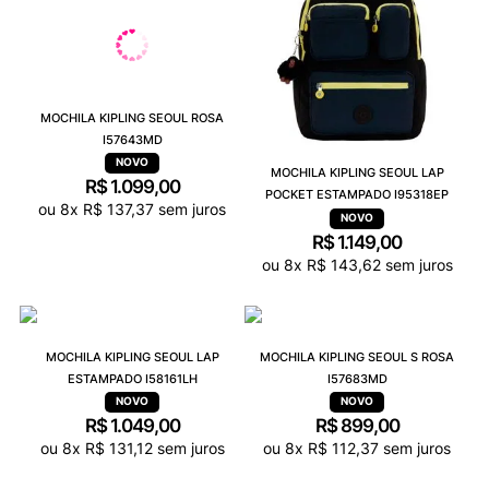
MOCHILA KIPLING SEOUL ROSA
I57643MD
MOCHILA KIPLING SEOUL LAP
R$
1
.
099
,
00
POCKET ESTAMPADO I95318EP
ou
8
x
R$
137
,
37
sem juros
R$
1
.
149
,
00
ou
8
x
R$
143
,
62
sem juros
MOCHILA KIPLING SEOUL LAP
MOCHILA KIPLING SEOUL S ROSA
ESTAMPADO I58161LH
I57683MD
R$
1
.
049
,
00
R$
899
,
00
ou
8
x
R$
131
,
12
sem juros
ou
8
x
R$
112
,
37
sem juros