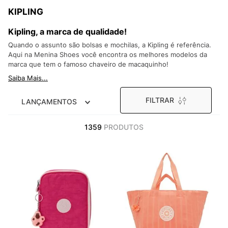
9
º
VEJA COUNTRY
KIPLING
10
º
NEW 530
Kipling, a marca de qualidade!
Quando o assunto são bolsas e mochilas, a Kipling é referência.
Aqui na Menina Shoes você encontra os melhores modelos da
marca que tem o famoso chaveiro de macaquinho!
Saiba Mais...
FILTRAR
LANÇAMENTOS
1359
PRODUTOS