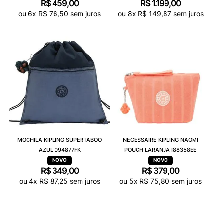
R$
459
,
00
R$
1
.
199
,
00
ou
6
x
R$
76
,
50
sem juros
ou
8
x
R$
149
,
87
sem juros
MOCHILA KIPLING SUPERTABOO
NECESSAIRE KIPLING NAOMI
AZUL 094877FK
POUCH LARANJA I88358EE
R$
349
,
00
R$
379
,
00
ou
4
x
R$
87
,
25
sem juros
ou
5
x
R$
75
,
80
sem juros