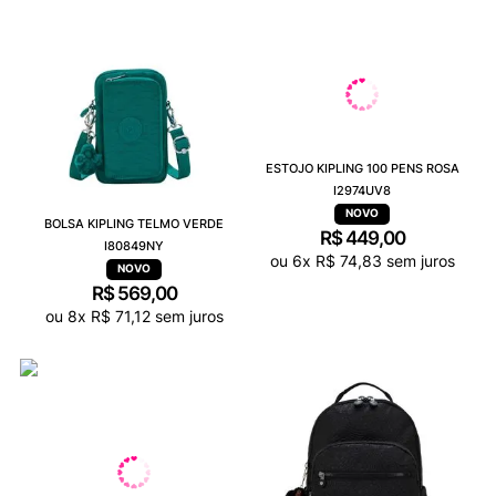
ESTOJO KIPLING 100 PENS ROSA
I2974UV8
BOLSA KIPLING TELMO VERDE
R$
449
,
00
I80849NY
ou
6
x
R$
74
,
83
sem juros
R$
569
,
00
ou
8
x
R$
71
,
12
sem juros