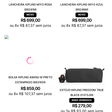
LANCHEIRA KIPLING MIYO ROSA
LANCHEIRA KIPLING MIYO AZUL
I89241MI
I89246MI
R$
699
,
00
R$
699
,
00
ou
8
x
R$
87
,
37
sem juros
ou
8
x
R$
87
,
37
sem juros
BOLSA KIPLING ABANU M PRETO
ESTAMPADO I6831K59
R$
859
,
00
ESTOJO KIPLING FREEDOM TRUE
ou
8
x
R$
107
,
37
sem juros
BLACK 01373J99
R$
279
,
00
ou
3
x
R$
93
,
00
sem juros