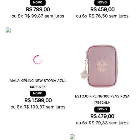
R$
799
,
00
R$
459
,
00
ou
8
x
R$
99
,
87
sem juros
ou
6
x
R$
76
,
50
sem juros
MALA KIPLING NEW STORIA AZUL
I40507FK
ESTOJO KIPLING 100 PENS ROSA
R$
1
.
599
,
00
I75624LH
ou
8
x
R$
199
,
87
sem juros
R$
479
,
00
ou
6
x
R$
79
,
83
sem juros