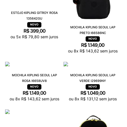
ESTOJO KIPLING GITROY ROSA
135642GU
MOCHILA KIPLING SEOUL LAP
R$
399
,
00
PRETO I66586NC
ou
5
x
R$
79
,
80
sem juros
R$
1
.
149
,
00
ou
8
x
R$
143
,
62
sem juros
MOCHILA KIPLING SEOUL LAP
MOCHILA KIPLING SEOUL LAP
ROSA I6658UV8
VERDE I29699NY
R$
1
.
149
,
00
R$
1
.
049
,
00
ou
8
x
R$
143
,
62
sem juros
ou
8
x
R$
131
,
12
sem juros