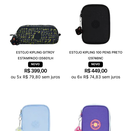
ESTOJO KIPLING GITROY
ESTOJO KIPLING 100 PENS PRETO
ESTAMPADO I35601LH
I29746NC
R$
399
,
00
R$
449
,
00
ou
5
x
R$
79
,
80
sem juros
ou
6
x
R$
74
,
83
sem juros