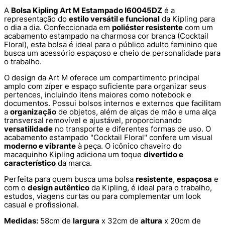
A
Bolsa Kipling Art M Estampado I60045DZ
é a
representação do
estilo versátil e funcional
da Kipling para
o dia a dia. Confeccionada em
poliéster resistente
com um
acabamento estampado na charmosa cor branca (Cocktail
Floral), esta bolsa é ideal para o público adulto feminino que
busca um acessório espaçoso e cheio de personalidade para
o trabalho.
O design da Art M oferece um compartimento principal
amplo com zíper e espaço suficiente para organizar seus
pertences, incluindo itens maiores como notebook e
documentos. Possui bolsos internos e externos que facilitam
a
organização
de objetos, além de alças de mão e uma alça
transversal removível e ajustável, proporcionando
versatilidade
no transporte e diferentes formas de uso. O
acabamento estampado "Cocktail Floral" confere um visual
moderno e vibrante
à peça. O icônico chaveiro do
macaquinho Kipling adiciona um toque
divertido e
característico
da marca.
Perfeita para quem busca uma bolsa
resistente
,
espaçosa
e
com o
design autêntico
da Kipling, é ideal para o trabalho,
estudos, viagens curtas ou para complementar um look
casual e profissional.
Medidas:
58cm de
largura
x 32cm de
altura
x 20cm de