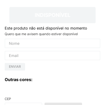
9
º
VANS TÊNIS VANS ULTRARANGE
10
º
NEW BALANCE 204L
INDISPONÍVEL
Este produto não está disponível no momento
Quero que me avisem quando estiver disponível
ENVIAR
Outras cores:
CEP