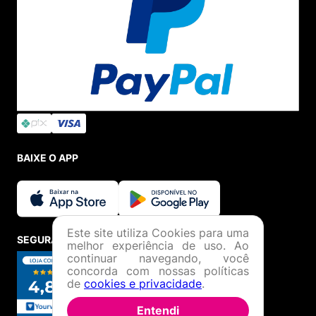
BAIXE O APP
Este site utiliza Cookies para uma
SEGURANÇA E CREDIBILIDADE
melhor experiência de uso. Ao
continuar navegando, você
concorda com nossas políticas
de
cookies e privacidade
.
Entendi