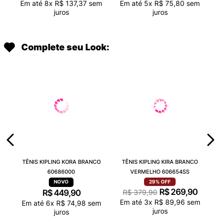
Em até
8
x
R$
137
,
37
sem
Em até
5
x
R$
75
,
80
sem
juros
juros
Complete seu Look:
TÊNIS KIPLING KORA BRANCO
TÊNIS KIPLING KIRA BRANCO
60686000
VERMELHO 606654SS
29%
OFF
R$
269
,
90
R$
449
,
90
R$
379
,
90
Em até
3
x
R$
89
,
96
sem
Em até
6
x
R$
74
,
98
sem
juros
juros