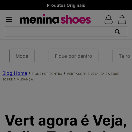
8x sem juros - Parcela mínima R$ 70,00
TERMOS MAIS BUSCADOS
1
º
TÊNIS NEWS BALANCE 530
Moda
Fique por dentro
Tá ro
2
º
NEW 9060
Blog Home
3
º
TÊNIS VEJA WHITE
/
/
FIQUE POR DENTRO
VERT AGORA É VEJA, SAIBA TUDO
SOBRE A MUDANÇA
4
º
MELISSAS MINI BABY
5
º
ADIDAS
6
º
SAMBA
7
º
MELISSA SLIDE
Vert agora é Veja,
8
º
NEW 530