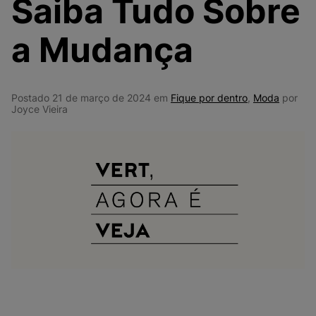
Saiba Tudo Sobre
9
º
VANS TÊNIS VANS ULTRARANGE
10
º
NEW BALANCE 204L
a Mudança
Postado 21 de março de 2024 em
Fique por dentro
,
Moda
por
Joyce Vieira