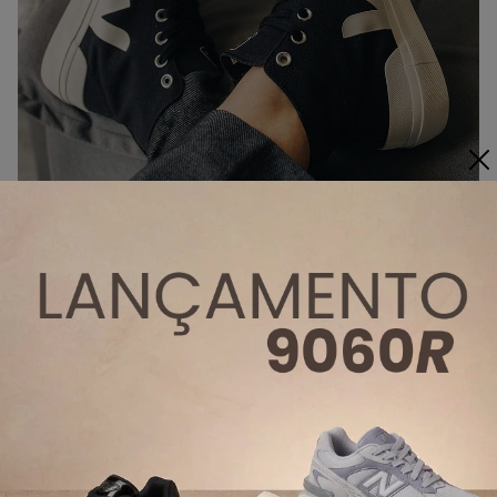
Reprodução
Veja Recife
Esse modelo da
Veja
é perfeito para quem está em
busca de um tênis rápido e prático para usar no dia a
dia, pois ao invés do cadarço ele conta com três tiras
de velcro que facilita no momento de colocar e tirar.
Além disso, o modelo recebe revestimento com óleos
que repelem a água de chuvas leves, mas sem
aditivos químicos.