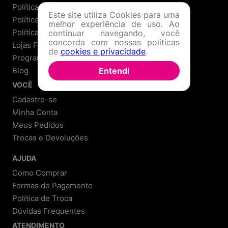
Política de Privacidade
Este site utiliza Cookies para uma
Política de Troca
melhor experiência de uso. Ao
Política de Entrega
continuar navegando, você
concorda com nossas políticas
Lojas Físicas
de
cookies e privacidade
.
Programa de Fidelidade
Blog
Entendi
VOCÊ
Cadastre-se
Minha Conta
Meus Pedidos
Trocas e Devoluções
AJUDA
Como Comprar
Formas de Pagamento
Política de Troca
Dúvidas Frequentes
ATENDIMENTO