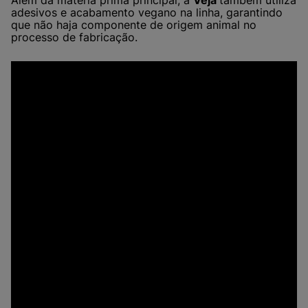
Além da matéria prima principal, a
Veja
também utiliza
adesivos e acabamento vegano na linha, garantindo
que não haja componente de origem animal no
processo de fabricação.