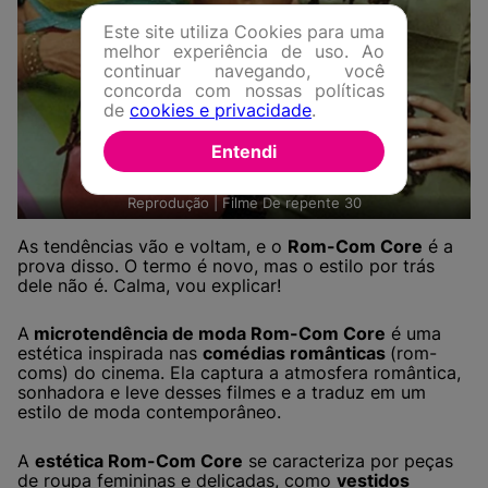
Este site utiliza Cookies para uma
melhor experiência de uso. Ao
continuar navegando, você
concorda com nossas políticas
de
cookies e privacidade
.
Entendi
Reprodução | Filme De repente 30
As tendências vão e voltam, e o
Rom-Com Core
é a
prova disso. O termo é novo, mas o estilo por trás
dele não é. Calma, vou explicar!
A
microtendência de moda Rom-Com Core
é uma
estética inspirada nas
comédias românticas
(rom-
coms) do cinema. Ela captura a atmosfera romântica,
sonhadora e leve desses filmes e a traduz em um
estilo de moda contemporâneo.
A
estética Rom-Com Core
se caracteriza por peças
de roupa femininas e delicadas, como
vestidos