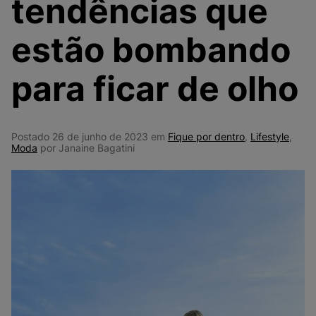
tendências que
9
º
VANS TÊNIS VANS ULTRARANGE
10
º
NEW BALANCE 204L
estão bombando
para ficar de olho
Postado 26 de junho de 2023 em
Fique por dentro
,
Lifestyle
,
Moda
por Janaine Bagatini