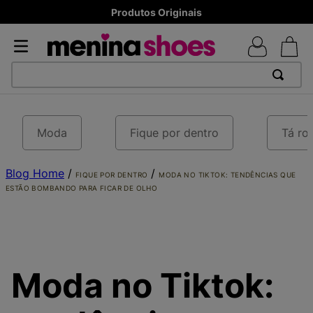
8x sem juros - Parcela mínima R$ 70,00
TERMOS MAIS BUSCADOS
1
º
TÊNIS NEWS BALANCE 530
Moda
Fique por dentro
Tá ro
2
º
NEW 9060
Blog Home
3
º
TÊNIS VEJA WHITE
/
/
FIQUE POR DENTRO
MODA NO TIKTOK: TENDÊNCIAS QUE
ESTÃO BOMBANDO PARA FICAR DE OLHO
4
º
MELISSAS MINI BABY
5
º
ADIDAS
6
º
SAMBA
7
º
MELISSA SLIDE
Moda no Tiktok:
8
º
NEW 530