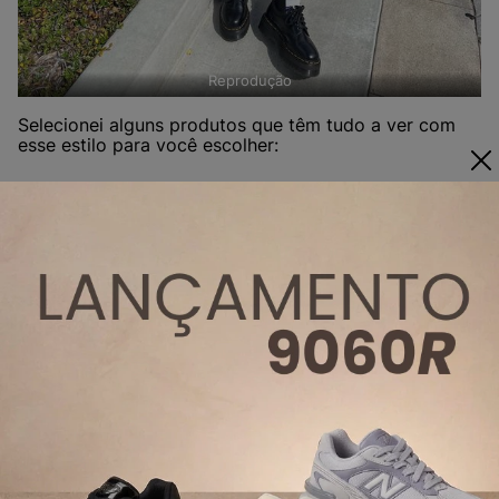
Reprodução
Selecionei alguns produtos que têm tudo a ver com
esse estilo para você escolher:
Melissa Coturno
Tênis Vans Old
Melissa Royal
Preto 32822P
Skool Black
Preto 33914
White
VN00BD3HY28
COMPRAR
COMPRAR
PRODUTO
PRODUTO
COMPRAR
PRODUTO