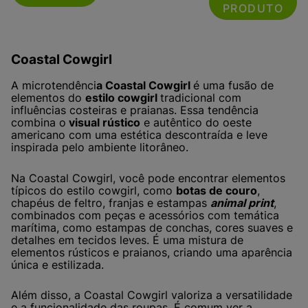
PRODUTO
Coastal Cowgirl
A microtendênci
a Coastal Cowgirl
é uma fusão de
elementos do
estilo cowgirl
tradicional com
influências costeiras e praianas. Essa tendência
combina o
visual rústico
e autêntico do oeste
americano com uma estética descontraída e leve
inspirada pelo ambiente litorâneo.
Na Coastal Cowgirl, você pode encontrar elementos
típicos do estilo cowgirl, como
botas de couro
,
chapéus de feltro, franjas e estampas
animal print
,
combinados com peças e acessórios com temática
marítima, como estampas de conchas, cores suaves e
detalhes em tecidos leves. É uma mistura de
elementos rústicos e praianos, criando uma aparência
única e estilizada.
Além disso, a Coastal Cowgirl valoriza a versatilidade
e a funcionalidade das roupas. É comum ver a