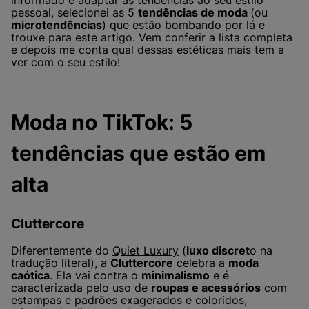
informado e adaptar as tendências ao seu estilo
pessoal, selecionei as 5
tendências de moda
(ou
microtendências
) que estão bombando por lá e
trouxe para este artigo. Vem conferir a lista completa
e depois me conta qual dessas estéticas mais tem a
ver com o seu estilo!
Moda no TikTok: 5
tendências que estão em
alta
Cluttercore
Diferentemente do
Quiet
L
uxury
(
luxo discret
o na
tradução literal), a
Cluttercore
celebra a
moda
caótica
. Ela vai contra o
minimalismo
e é
caracterizada pelo uso de
roupas e acessórios
com
estampas e padrões exagerados e coloridos,