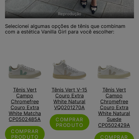
Reprodução
Selecionei algumas opções de tênis que combinam
com a estética Vanilla Girl para você escolher:
Tênis Vert
Tênis Vert V-15
Tênis Vert
Campo
Couro Extra
Campo
Chromefree
White Natural
Chromefree
Couro Extra
VQ0201270A
Couro Extra
White Matcha
White Natural
CP0502485A
Suede
COMPRAR
PRODUTO
CP0502429A
COMPRAR
PRODUTO
COMPRAR