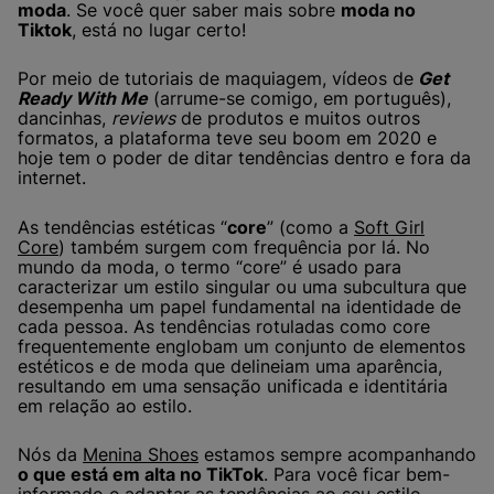
moda
. Se você quer saber mais sobre
moda no
Tiktok
, está no lugar certo!
Por meio de tutoriais de maquiagem, vídeos de
Get
Ready With Me
(arrume-se comigo, em português),
dancinhas,
reviews
de produtos e muitos outros
formatos, a plataforma teve seu boom em 2020 e
hoje tem o poder de ditar tendências dentro e fora da
internet.
As tendências estéticas “
core
” (como a
Soft Girl
Core
) também surgem com frequência por lá. No
mundo da moda, o termo “core” é usado para
caracterizar um estilo singular ou uma subcultura que
desempenha um papel fundamental na identidade de
cada pessoa. As tendências rotuladas como core
frequentemente englobam um conjunto de elementos
estéticos e de moda que delineiam uma aparência,
resultando em uma sensação unificada e identitária
em relação ao estilo.
Nós da
Menina Shoes
estamos sempre acompanhando
o que está em alta no TikTok
. Para você ficar bem-