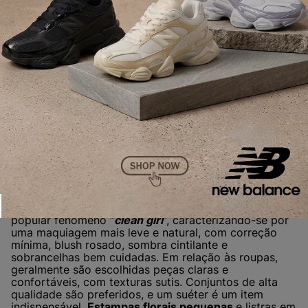
Vanilla Girl
A
estética Vanilla Girl
não é exatamente uma
novidade, mas continua fazendo sucesso no TikTok!
Traduzida literalmente como “
Garota Baunilha
“, essa
microtendência traz à tona um
visual minimalista
,
limpo, suave e delicado, inspirado pela suavidade da
baunilha. A estética explora uma paleta de
cores
neutras
e terrosas, incluindo tons de marrom, bege,
off white e rosa bebê. A ênfase está em maquiagens
que realçam a beleza natural, evitando o uso
excessivo de produtos.
Em essência, a estética Vanilla Girl se assemelha ao
popular fenômeno “
clean girl
“, caracterizando-se por
uma maquiagem mais leve e natural, com correção
mínima, blush rosado, sombra cintilante e
sobrancelhas bem cuidadas. Em relação às roupas,
geralmente são escolhidas peças claras e
confortáveis, com texturas sutis. Conjuntos de alta
qualidade são preferidos, e um suéter é um item
indispensável.
Estampas florais pequenas
e listras em