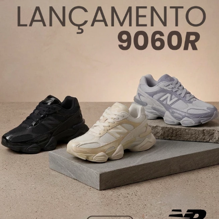
Bolsa Farm
Fervo Coqueiro
Carioca
78312732
COMPRAR
PRODUTO
Leia também:
Top 10 Mini Mochilas: Como Usar e
Quais Escolher
3. Bolsa Farm Fervo Honolulu Carioca