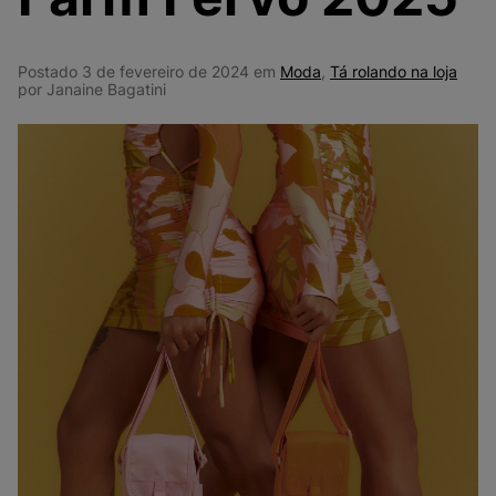
9
º
VEJA COUNTRY
10
º
NEW 530
Postado 3 de fevereiro de 2024 em
Moda
,
Tá rolando na loja
por Janaine Bagatini