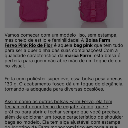
Vamos começar com um modelo liso, sem estampa,
mas cheio de estilo e feminilidade!
A
Bolsa Farm
Fervo Pink Rio de Flor
é aquela
bag pink
que tem tudo
para ser a queridinha das suas combinações! Com a
qualidade característica da
marca
Farm
, esta bolsa é
perfeita para quem não abre mão de um toque de cor
no visual.
Feita com poliéster superleve, essa bolsa pesa apenas
130 g. O acabamento fosco dá um toque de elegância,
tornando-a adequada para diversas ocasiões.
Assim como as outras bolsas Farm Fervo, ela tem
fechamento com fecho de engate rápido, que é
prático para abrir e fechar sempre que você precisar,
além de adicionar um toque característico de shoulder
bags ao modelo.
Ela tem alça ajustável com estampa
do logotipo da Farm monocromático em toda a sua