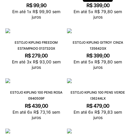
R$
99
,
90
R$
399
,
00
Em até
1
x
R$
99
,
90
sem
Em até
5
x
R$
79
,
80
sem
juros
juros
ESTOJO KIPLING FREEDOM
ESTOJO KIPLING GITROY CINZA
ESTAMPADO 013732GX
135642GX
R$
279
,
00
R$
399
,
00
Em até
3
x
R$
93
,
00
sem
Em até
5
x
R$
79
,
80
sem
juros
juros
ESTOJO KIPLING 100 PENS ROSA
ESTOJO KIPLING 100 PENS VERDE
0940509F
I36244LX
R$
439
,
00
R$
479
,
00
Em até
6
x
R$
73
,
16
sem
Em até
6
x
R$
79
,
83
sem
juros
juros