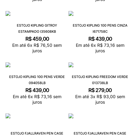
ESTOJO KIPLING GITROY
ESTOJO KIPLING 100 PENS CINZA
ESTAMPADO I35608KB
I671758C
R$
459
,
00
R$
439
,
00
Em até
6
x
R$
76
,
50
sem
Em até
6
x
R$
73
,
16
sem
juros
juros
ESTOJO KIPLING 100 PENS VERDE
ESTOJO KIPLING FREEDOM VERDE
094058LB
013738LB
R$
439
,
00
R$
279
,
00
Em até
6
x
R$
73
,
16
sem
Em até
3
x
R$
93
,
00
sem
juros
juros
ESTOJO FJALLRAVEN PEN CASE
ESTOJO FJALLRAVEN PEN CASE