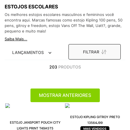
9
º
NEW 530
ESTOJOS ESCOLARES
10
º
VEJA COUNTRY
Os melhores estojos escolares masculinos e femininos você
encontra aqui. Marcas famosas como estojo Kipling 100 pens, 50
pens, gitroy e freedom, estojo Vans Off The Wall, Uatt?, grande,
pequeno e muito mais!
Saiba Mais...
FILTRAR
LANÇAMENTOS
203
PRODUTOS
MOSTRAR ANTERIORES
ESTOJO KIPLING GITROY PRETO
ESTOJO JANSPORT POUCH CITY
13564J99
LIGHTS PRINT T49A5T5