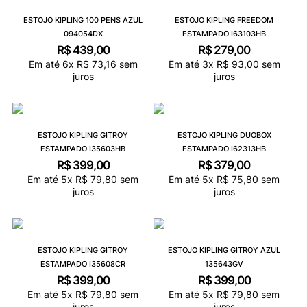
ESTOJO KIPLING 100 PENS AZUL
ESTOJO KIPLING FREEDOM
094054DX
ESTAMPADO I63103HB
R$
439
,
00
R$
279
,
00
Em até
6
x
R$
73
,
16
sem
Em até
3
x
R$
93
,
00
sem
juros
juros
ESTOJO KIPLING GITROY
ESTOJO KIPLING DUOBOX
ESTAMPADO I35603HB
ESTAMPADO I62313HB
R$
399
,
00
R$
379
,
00
Em até
5
x
R$
79
,
80
sem
Em até
5
x
R$
75
,
80
sem
juros
juros
ESTOJO KIPLING GITROY
ESTOJO KIPLING GITROY AZUL
ESTAMPADO I35608CR
135643GV
R$
399
,
00
R$
399
,
00
Em até
5
x
R$
79
,
80
sem
Em até
5
x
R$
79
,
80
sem
juros
juros