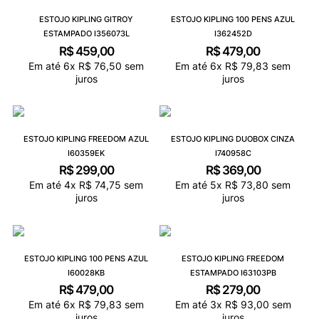
ESTOJO KIPLING GITROY
ESTOJO KIPLING 100 PENS AZUL
ESTAMPADO I356073L
I362452D
R$
459
,
00
R$
479
,
00
Em até
6
x
R$
76
,
50
sem
Em até
6
x
R$
79
,
83
sem
juros
juros
ESTOJO KIPLING FREEDOM AZUL
ESTOJO KIPLING DUOBOX CINZA
I60359EK
I740958C
R$
299
,
00
R$
369
,
00
Em até
4
x
R$
74
,
75
sem
Em até
5
x
R$
73
,
80
sem
juros
juros
ESTOJO KIPLING 100 PENS AZUL
ESTOJO KIPLING FREEDOM
I60028KB
ESTAMPADO I63103PB
R$
479
,
00
R$
279
,
00
Em até
6
x
R$
79
,
83
sem
Em até
3
x
R$
93
,
00
sem
juros
juros