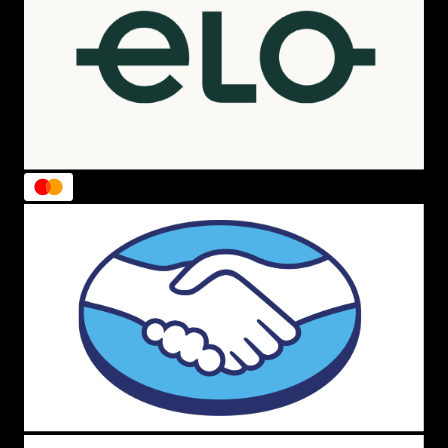
A qualidade é incrível, possuindo
alta durabilidade
e
ainda as estampas são maravilhosas. Você encontra com
o
clássico quadriculado
em preto e branco da marca,
em verde militar ou em preto básico. Todos os modelos
vêm com a frase
“Vans Off The Wall”
estampados dentro
do desenho de um
skate
na parte da frente e possuem
compartimento único
espaçoso.
Xeryus, a marca que toda criança ama!
Os
estojos da Xeryus
encantam toda a garotada. São
inspirados principalmente no universo
Disney,
contendo
estampas do Mickey Minnie e até da Alice no país das
maravilhas , de formas lindas e despojadas. E o melhor
de tudo, da para combinar com a
Mochila Xeryus
lancheira
,
etc. Andando assim com tudo da mesma
coleção e estampa.
Os produtos da marca são super
exclusivos
e contam
com uma qualidade única, fazendo com que durem vários
e vários anos, se forem usados de forma correta. Por
isso, após comprar sua
Xeryus
siga todas as
instruções
de cuidados
disponibilizados pelos
fabricantes.
Dessa
marca os mais famosos e procurados são o Duplo
,