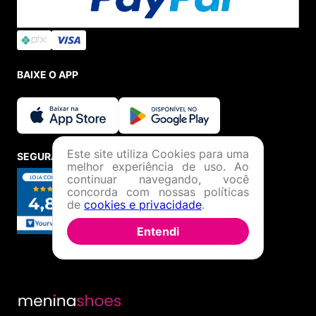
BAIXE O APP
Este site utiliza Cookies para uma
SEGURANÇA E CREDIBILIDADE
melhor experiência de uso. Ao
continuar navegando, você
concorda com nossas políticas
de
cookies e privacidade
.
Entendi