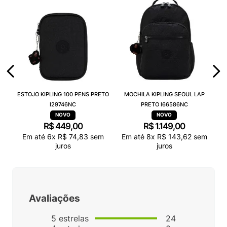
ESTOJO KIPLING 100 PENS PRETO
MOCHILA KIPLING SEOUL LAP
I29746NC
PRETO I66586NC
R$
449
,
00
R$
1
.
149
,
00
Em até
6
x
R$
74
,
83
sem
Em até
8
x
R$
143
,
62
sem
juros
juros
Avaliações
5
estrelas
24