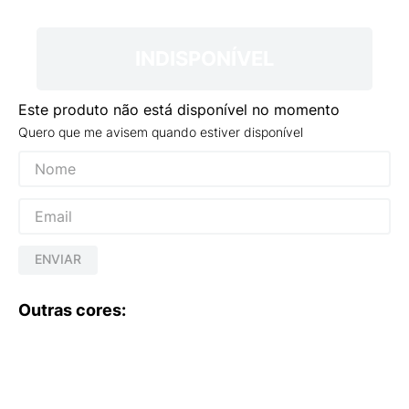
9
º
VEJA COUNTRY
10
º
NEW 530
INDISPONÍVEL
Este produto não está disponível no momento
Quero que me avisem quando estiver disponível
ENVIAR
Outras cores: