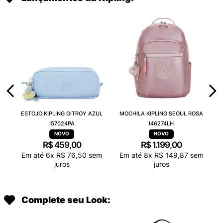
ESTOJO KIPLING GITROY AZUL
MOCHILA KIPLING SEOUL ROSA
I57024PA
I46274LH
R$
459
,
00
R$
1
.
199
,
00
Em até
6
x
R$
76
,
50
sem
Em até
8
x
R$
149
,
87
sem
juros
juros
Complete seu Look: