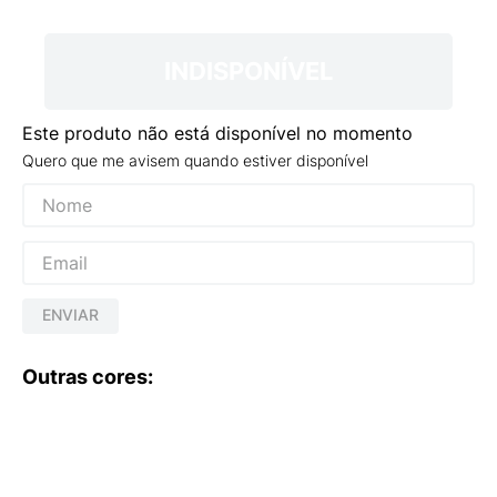
9
º
VANS TÊNIS VANS ULTRARANGE
10
º
NEW 530
INDISPONÍVEL
Este produto não está disponível no momento
Quero que me avisem quando estiver disponível
ENVIAR
Outras cores: