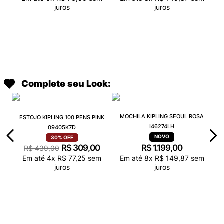
juros
juros
Complete seu Look:
MOCHILA KIPLING SEOUL ROSA
ESTOJO KIPLING 100 PENS PINK
I46274LH
09405K7D
30%
OFF
R$
309
,
00
R$
1
.
199
,
00
R$
439
,
00
Em até
4
x
R$
77
,
25
sem
Em até
8
x
R$
149
,
87
sem
juros
juros