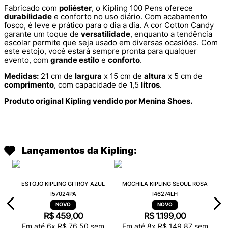
Fabricado com
poliéster
, o Kipling 100 Pens oferece
durabilidade
e conforto no uso diário. Com acabamento
fosco, é leve e prático para o dia a dia. A cor Cotton Candy
garante um toque de
versatilidade
, enquanto a tendência
escolar permite que seja usado em diversas ocasiões. Com
este estojo, você estará sempre pronta para qualquer
evento, com
grande estilo
e
conforto
.
Medidas:
21 cm de
largura
x 15 cm de
altura
x 5 cm de
comprimento
, com capacidade de 1,5
litros
.
Produto original Kipling vendido por Menina Shoes.
Lançamentos da Kipling:
ESTOJO KIPLING GITROY AZUL
MOCHILA KIPLING SEOUL ROSA
I57024PA
I46274LH
R$
459
,
00
R$
1
.
199
,
00
Em até
6
x
R$
76
,
50
sem
Em até
8
x
R$
149
,
87
sem