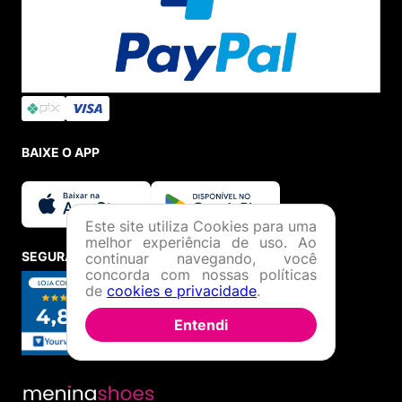
BAIXE O APP
Este site utiliza Cookies para uma
melhor experiência de uso. Ao
SEGURANÇA E CREDIBILIDADE
continuar navegando, você
concorda com nossas políticas
de
cookies e privacidade
.
Entendi