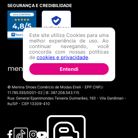
SEGURANÇA E CREDIBILIDADE
Este site utiliza Cookies para uma
melhor experiência de uso. Ao
continuar navegando, você
concorda com nossas políticas
de
cookies e privacidade
.
Entendi
© Menina Shoes Comércio de Modas Eireli - EPP CNPJ:
11.785.555/0001-02 | IE: 387.208.543.115
Rua: General Epaminondas Teixeira Guimarães, 193 - Vila Gardiman -
Itu/SP - CEP 13309-410