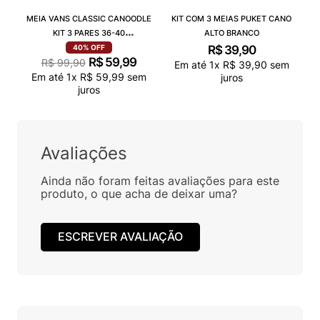
MEIA VANS CLASSIC CANOODLE
KIT COM 3 MEIAS PUKET CANO
KIT 3 PARES 36-40
ALTO BRANCO
VN000QCAJU4
R$
39
,
90
40%
OFF
R$
59
,
99
R$
99
,
90
Em até
1
x
R$
39
,
90
sem
Em até
1
x
R$
59
,
99
sem
juros
juros
Avaliações
Ainda não foram feitas avaliações para este
produto, o que acha de deixar uma?
ESCREVER AVALIAÇÃO