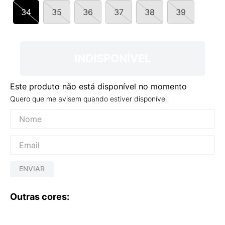
9
º
VEJA COUNTRY
34
35
36
37
38
39
10
º
NEW 530
INDISPONÍVEL
Este produto não está disponível no momento
Quero que me avisem quando estiver disponível
ENVIAR
Outras cores: