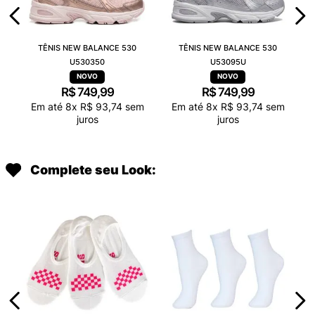
TÊNIS NEW BALANCE 530
TÊNIS NEW BALANCE 530
U530350
U53095U
R$
749
,
99
R$
749
,
99
Em até
8
x
R$
93
,
74
sem
Em até
8
x
R$
93
,
74
sem
juros
juros
Complete seu Look: