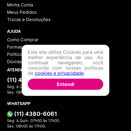
Blog
VOCÊ
Cadastre-se
Minha Conta
Meus Pedidos
Trocas e Devoluções
AJUDA
Este site utiliza Cookies para uma
melhor experiência de uso. Ao
Como Comprar
continuar navegando, você
Formas de Pagamento
concorda com nossas políticas
de
cookies e privacidade
.
Política de Troca
Dúvidas Frequentes
Entendi
ATENDIMENTO
(11) 4380-6061
Seg. à Quin. 07h00 às 17h00.
Sex. 08h00 às 17h00.
WHATSAPP