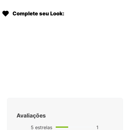
Complete seu Look:
BOLSA KIPLING DEFEA XL
DOURADO I557748I
BOLSA KIPLING IZELLAH
R$
1
.
349
,
00
DOURADO 1259248I
Em até
8
x
R$
168
,
62
sem
R$
899
,
00
juros
Em até
8
x
R$
112
,
37
sem
juros