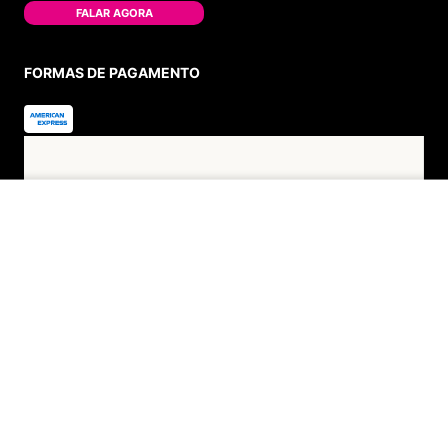
(11) 4380-6061
Seg. à Quin. 07h00 às 17h00.
Sex. 08h00 às 17h00.
FALAR AGORA
FORMAS DE PAGAMENTO
ADICIONAR AO CARRINHO