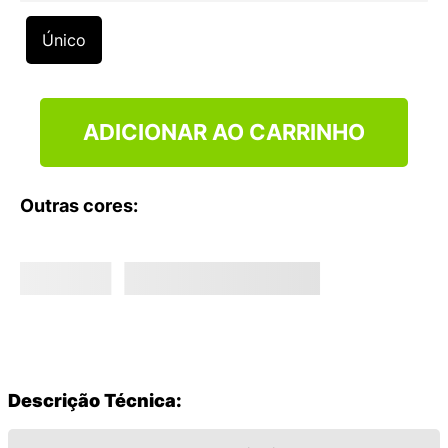
9
º
VANS TÊNIS VANS ULTRARANGE
Único
10
º
NEW BALANCE 204L
ADICIONAR AO CARRINHO
Outras cores:
Descrição Técnica: