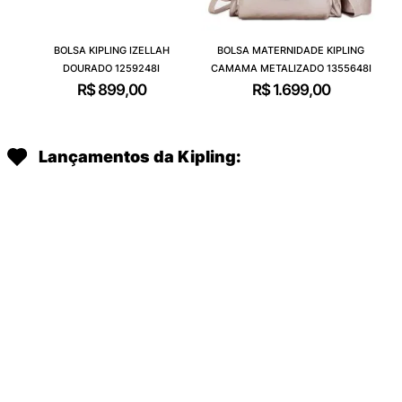
BOLSA KIPLING IZELLAH
BOLSA MATERNIDADE KIPLING
DOURADO 1259248I
CAMAMA METALIZADO 1355648I
R$
899
,
00
R$
1
.
699
,
00
Lançamentos da Kipling:
BOLSA KIPLING NAOMI TOTE
NECESSAIRE KIPLING NAOMI
LARANJA I86998EE
POUCH LARANJA I88358EE
R$
1
.
099
,
00
R$
379
,
00
Em até
8
x
R$
137
,
37
sem
Em até
5
x
R$
75
,
80
sem
juros
juros