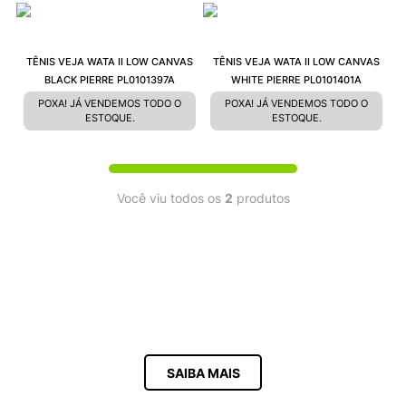
9
º
VANS TÊNIS VANS ULTRARANGE
10
º
NEW BALANCE 204L
TÊNIS VEJA WATA II LOW CANVAS
TÊNIS VEJA WATA II LOW CANVAS
BLACK PIERRE PL0101397A
WHITE PIERRE PL0101401A
POXA! JÁ VENDEMOS TODO O
POXA! JÁ VENDEMOS TODO O
ESTOQUE.
ESTOQUE.
Você viu todos os
2
produtos
SAIBA MAIS