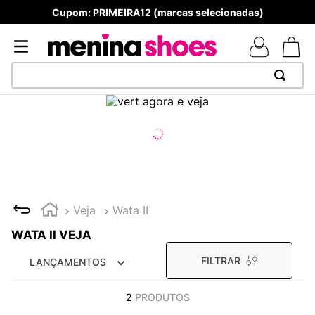
Cupom: PRIMEIRA12 (marcas selecionadas)
TERMOS MAIS BUSCADOS
1
º
TÊNIS NEWS BALANCE 530
2
º
NEW 9060
3
º
TÊNIS VEJA WHITE
4
º
MELISSAS MINI BABY
Veja
Wata II
5
º
ADIDAS
WATA II VEJA
6
º
SAMBA
FILTRAR
LANÇAMENTOS
7
º
MELISSA SLIDE
8
º
NEW 530
2
PRODUTOS