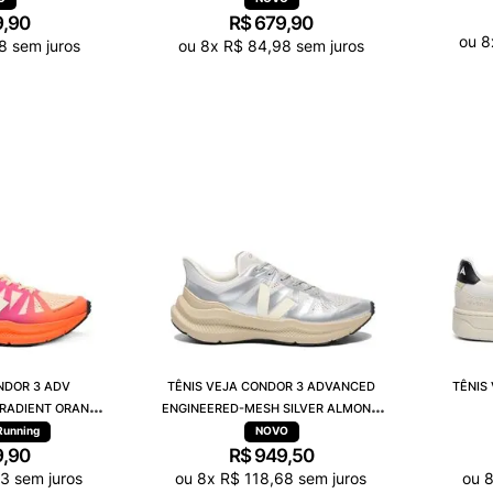
9
,
90
R$
679
,
90
ou
8
8
sem juros
ou
8
x
R$
84
,
98
sem juros
NDOR 3 ADV
TÊNIS VEJA CONDOR 3 ADVANCED
TÊNIS
RADIENT ORANGE
ENGINEERED-MESH SILVER ALMOND
821422A
CE2820951A
Running
9
,
90
R$
949
,
50
73
sem juros
ou
8
x
R$
118
,
68
sem juros
ou