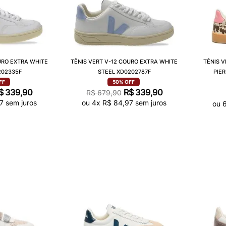
URO EXTRA WHITE
TÊNIS VERT V-12 COURO EXTRA WHITE
TÊNIS 
202335F
STEEL XD0202787F
PIE
FF
50%
OFF
$
339
,
90
R$
339
,
90
R$
679
,
90
7
sem juros
ou
4
x
R$
84
,
97
sem juros
ou