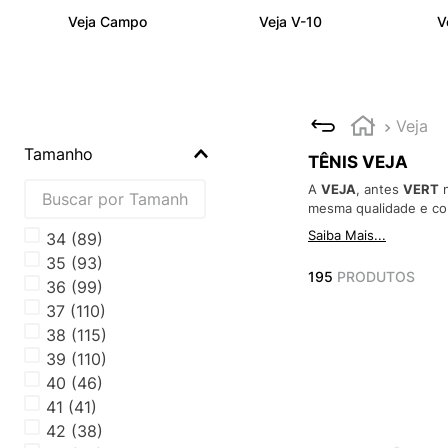
Veja Campo
Veja V-10
V
Veja
Tamanho
TÊNIS VEJA
A
VEJA
, antes
VERT
n
mesma qualidade e c
Saiba Mais...
34
(
89
)
35
(
93
)
195
PRODUTOS
36
(
99
)
37
(
110
)
38
(
115
)
39
(
110
)
40
(
46
)
41
(
41
)
42
(
38
)