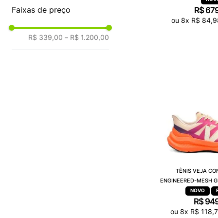
Faixas de preço
R$
67
ou
8
x
R$
84
,
9
R$ 339,00
–
R$ 1.200,00
TÊNIS VEJA CO
ENGINEERED-MESH G
FLUOR CE2
R$
94
ou
8
x
R$
118
,