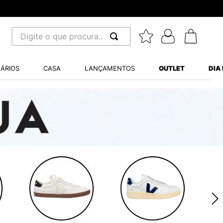
Digite o que procura...
 BUSCADOS
ÁRIOS
CASA
LANÇAMENTOS
OUTLET
DIA
S BALANCE 530
A WHITE
MINI BABY
LIDE
S VANS ULTRARANGE