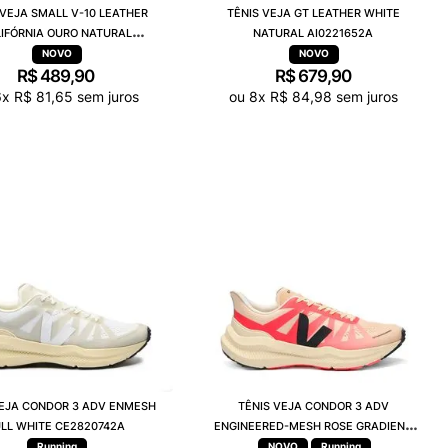
 VEJA SMALL V-10 LEATHER
TÊNIS VEJA GT LEATHER WHITE
IFÓRNIA OURO NATURAL
NATURAL AI0221652A
CV0520986C
R$
489
,
90
R$
679
,
90
6
x
R$
81
,
65
sem juros
ou
8
x
R$
84
,
98
sem juros
VEJA CONDOR 3 ADV ENMESH
TÊNIS VEJA CONDOR 3 ADV
LL WHITE CE2820742A
ENGINEERED-MESH ROSE GRADIENT
CALCAIRE CE2821421A
Running
Running