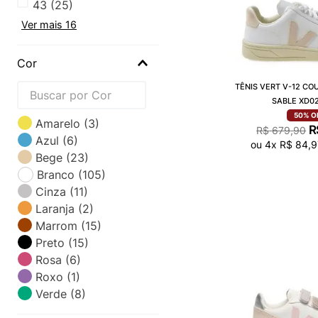
43
(
25
)
Ver mais 16
Cor
TÊNIS VERT V-12 CO
SABLE XD0
50%
O
Amarelo
(
3
)
R
R$
679
,
90
Azul
(
6
)
ou
4
x
R$
84
,
9
Bege
(
23
)
Branco
(
105
)
Cinza
(
11
)
Laranja
(
2
)
Marrom
(
15
)
Preto
(
15
)
Rosa
(
6
)
Roxo
(
1
)
Verde
(
8
)