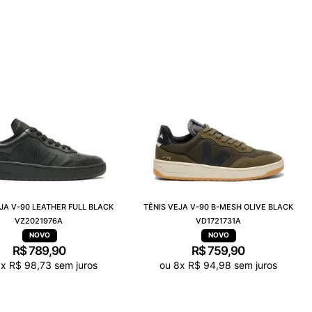
JA V-90 LEATHER FULL BLACK
TÊNIS VEJA V-90 B-MESH OLIVE BLACK
VZ2021976A
VD1721731A
R$
789
,
90
R$
759
,
90
8
x
R$
98
,
73
sem juros
ou
8
x
R$
94
,
98
sem juros