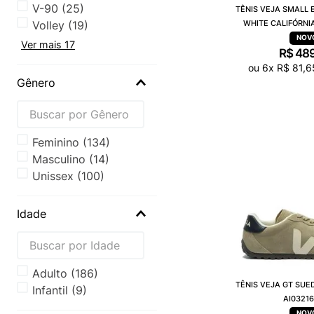
V-90
(
25
)
TÊNIS VEJA SMALL 
Volley
(
19
)
WHITE CALIFÓRNI
Ver mais 17
R$
48
ou
6
x
R$
81
,
6
Gênero
Feminino
(
134
)
Masculino
(
14
)
Unissex
(
100
)
Idade
Adulto
(
186
)
TÊNIS VEJA GT SUE
Infantil
(
9
)
AI0321