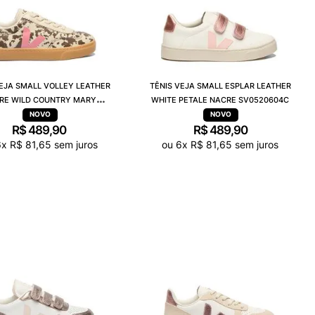
VEJA SMALL VOLLEY LEATHER
TÊNIS VEJA SMALL ESPLAR LEATHER
RRE WILD COUNTRY MARY
WHITE PETALE NACRE SV0520604C
SY2021824C
R$
489
,
90
R$
489
,
90
6
x
R$
81
,
65
sem juros
ou
6
x
R$
81
,
65
sem juros