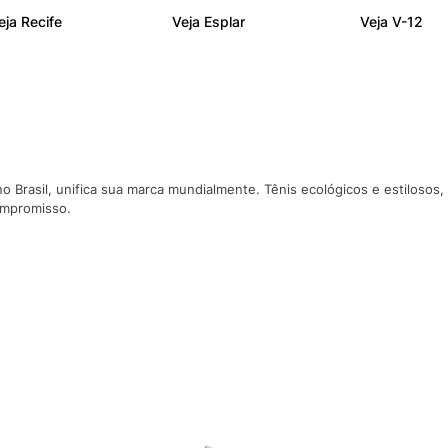
10
º
NEW BALA
eja Recife
Veja Esplar
Veja V-12
o Brasil, unifica sua marca mundialmente. Tênis ecológicos e estilosos,
ompromisso.