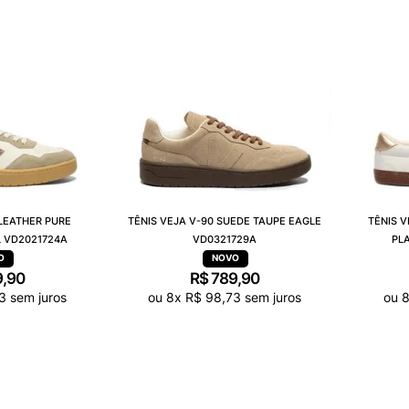
 LEATHER PURE
TÊNIS VEJA V-90 SUEDE TAUPE EAGLE
TÊNIS 
 VD2021724A
VD0321729A
PL
9
,
90
R$
789
,
90
3
sem juros
ou
8
x
R$
98
,
73
sem juros
ou