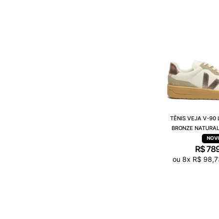
TÊNIS VEJA V-90
BRONZE NATURAL
R$
78
ou
8
x
R$
98
,
7