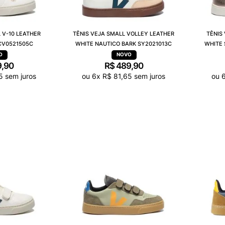
 V-10 LEATHER
TÊNIS VEJA SMALL VOLLEY LEATHER
TÊNIS
CV0521505C
WHITE NAUTICO BARK SY2021013C
WHITE 
9
,
90
R$
489
,
90
5
sem juros
ou
6
x
R$
81
,
65
sem juros
ou