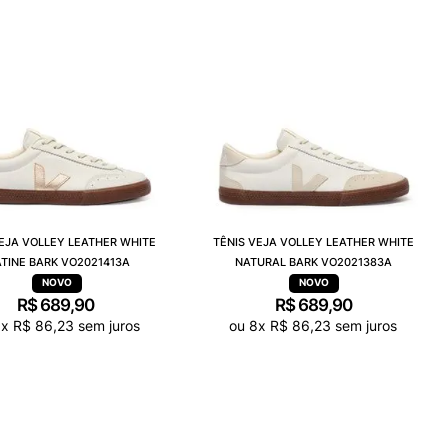
VEJA VOLLEY LEATHER WHITE
TÊNIS VEJA VOLLEY LEATHER WHITE
ATINE BARK VO2021413A
NATURAL BARK VO2021383A
R$
689
,
90
R$
689
,
90
8
x
R$
86
,
23
sem juros
ou
8
x
R$
86
,
23
sem juros