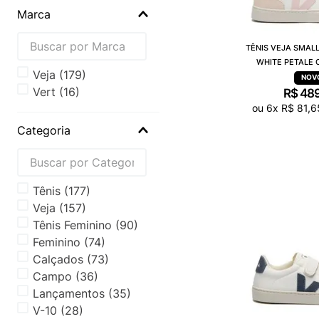
Marca
TÊNIS VEJA SMALL
WHITE PETALE 
veja
(
179
)
vert
(
16
)
R$
48
ou
6
x
R$
81
,
6
Categoria
Tênis
(
177
)
Veja
(
157
)
Tênis Feminino
(
90
)
Feminino
(
74
)
Calçados
(
73
)
Campo
(
36
)
Lançamentos
(
35
)
V-10
(
28
)