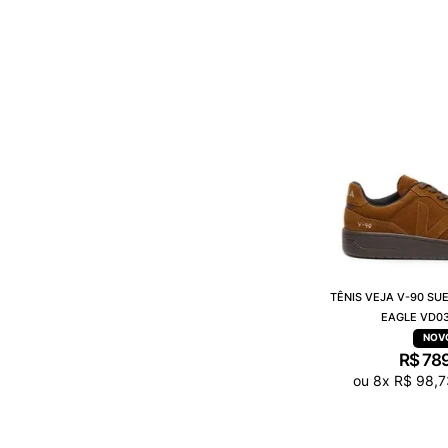
TÊNIS VEJA V-90 SU
EAGLE VD0
R$
78
ou
8
x
R$
98
,
7