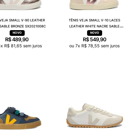
 VEJA SMALL V-90 LEATHER
TÊNIS VEJA SMALL V-10 LACES
SABLE BRONZE SX2021008C
LEATHER WHITE NACRE SABLE
CX0522141C
R$
489
,
90
R$
549
,
90
6
x
R$
81
,
65
sem juros
ou
7
x
R$
78
,
55
sem juros