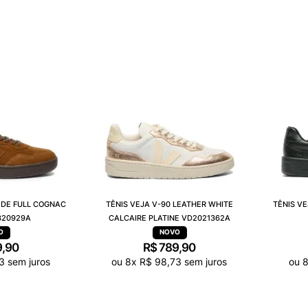
EDE FULL COGNAC
TÊNIS VEJA V-90 LEATHER WHITE
TÊNIS VE
320929A
CALCAIRE PLATINE VD2021362A
9
,
90
R$
789
,
90
3
sem juros
ou
8
x
R$
98
,
73
sem juros
ou