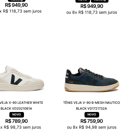
R$
949
,
90
R$
949
,
90
x
R$
118
,
73
sem juros
ou
8
x
R$
118
,
73
sem juros
 VEJA V-90 LEATHER WHITE
TÊNIS VEJA V-90 B-MESH NAUTICO
BLACK VD2021061A
BLACK VD1721732A
R$
789
,
90
R$
759
,
90
8
x
R$
98
,
73
sem juros
ou
8
x
R$
94
,
98
sem juros