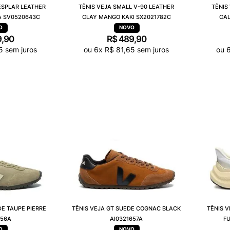
ESPLAR LEATHER
TÊNIS VEJA SMALL V-90 LEATHER
TÊNIS
A SV0520643C
CLAY MANGO KAKI SX2021782C
CAL
9
,
90
R$
489
,
90
5
sem juros
ou
6
x
R$
81
,
65
sem juros
ou
DE TAUPE PIERRE
TÊNIS VEJA GT SUEDE COGNAC BLACK
TÊNIS 
656A
AI0321657A
FU