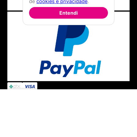
de
cookies e privacidade
.
Por
Soraya D.
Entendi
De
Rio de Janeiro - RJ
Enviado há
10 meses
Excelente qualidade!
Você recomenda esse produto?
Sim
ADICIONAR AO CARRINHO
Por
Cátia H.
De
Joinville - SC
Enviado há
11 meses
Nota 1000 queria meu numero 37 mas tava