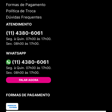
Por
Viviane S.
De
São Paulo - SP
Enviado há
6 meses
Lindo
Você recomenda esse produto?
Sim
Por
Angélica M.
De
Ribeirão Preto - SP
Enviado há
8 meses
Minha filha adorou o tênis, confortável e