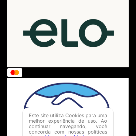
bonito
Você recomenda esse produto?
Sim
Por
Dora L.
De
São Paulo - SP
Enviado há
9 meses
entrega super rapida
Você recomenda esse produto?
Sim
Este site utiliza Cookies para uma
melhor experiência de uso. Ao
continuar navegando, você
concorda com nossas políticas