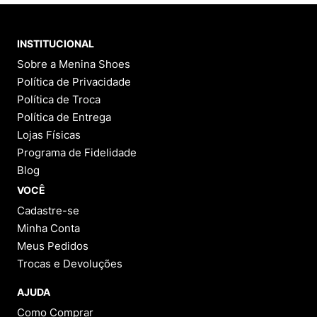
juros
Avaliações
5
estrelas
11
4
estrelas
0
3
estrelas
0
2
estrelas
0
1
estrelas
0
5.0
11
avaliações
100%
Recomendam este produto