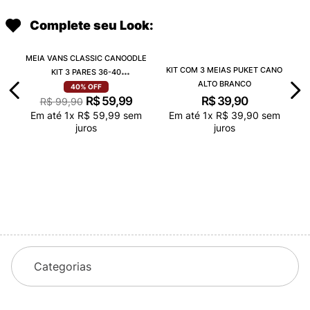
R$
679
,
90
R$
679
,
90
Em até
8
x
R$
84
,
98
sem
Em até
8
x
R$
84
,
98
sem
juros
juros
Complete seu Look:
MEIA VANS CLASSIC CANOODLE
KIT COM 3 MEIAS PUKET CANO
KIT 3 PARES 36-40
ALTO BRANCO
VN000QCAJU4
R$
39
,
90
40%
OFF
R$
59
,
99
R$
99
,
90
Em até
1
x
R$
39
,
90
sem
Em até
1
x
R$
59
,
99
sem
juros