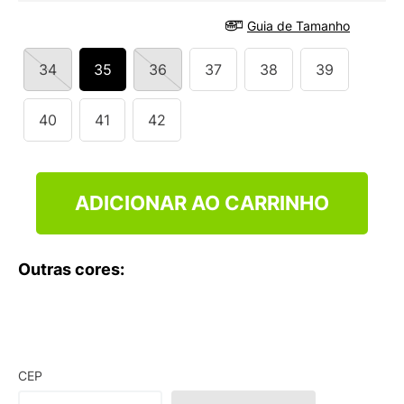
9
º
VEJA COUNTRY
Guia de Tamanho
10
º
NEW 530
34
35
36
37
38
39
40
41
42
ADICIONAR AO CARRINHO
Outras cores:
CEP