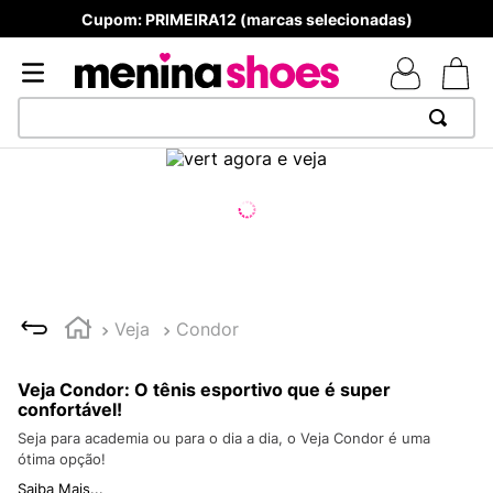
Cupom: PRIMEIRA12 (marcas selecionadas)
TERMOS MAIS BUSCADOS
1
º
TÊNIS NEWS BALANCE 530
2
º
MELISSAS MINI BABY
3
º
NEW 9060
4
º
TÊNIS VEJA WHITE
Veja
Condor
5
º
ADIDAS
6
º
SAMBA
Veja Condor: O tênis esportivo que é super
confortável!
7
º
MELISSA SLIDE
Seja para academia ou para o dia a dia, o Veja Condor é uma
ótima opção!
8
º
VANS TÊNIS VANS ULTRARANGE
Saiba Mais...