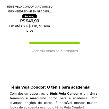
TÊNIS VEJA CONDOR 3 ADVANCED
ENGINEEDRED-MESH GRADIENT
BLACK CALCAIRE CE2820952A
Running
R$
949
,
90
Em até
8
x
R$
118
,
73
sem
juros
Você viu todos os
5
produtos
Tênis Veja Condor: O tênis para academia!
Com design esportivo, o
tênis Veja Condor
é um
tênis
feminino e masculino
ótimo para a academia. Com
diversas opções de cores, é possível montar muitos
looks de academia
usando o
tênis Veja Condor
!