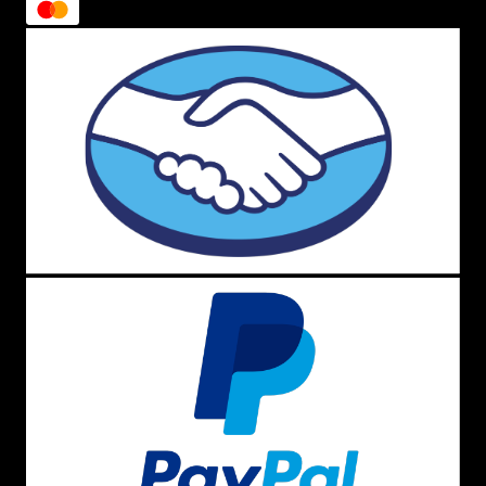
borracha ainda dentro da floresta, algo muito mais
natural e totalmente ecológico.
Além desse processo ser
amigo do meio ambiente
,
possibilita uma melhor remuneração aos seringueiros e a
valorização desse trabalho.
Onde comprar tênis Veja original?
Aqui na
Menina Shoes
você encontra
tênis Veja
feminino
e masculino original
, armazenados com zelo e
segurança para que cheguem até a sua casa impecável.
Nós entregamos para todo o Brasil e você ainda pode
garantir frete grátis e parcelar em até 10x sem juros
(confira as regras vigentes)!
Aqui você fica por dentro dos
lançamentos
de
tênis
Veja
,
Converse All Star
,
Vans
,
Nike
,
Kipling
,
Farm
, entre
outras. Ah, e também tem muita
promoção no Outlet
!
Comprando conosco você ainda passa a fazer parte do
Love Points
, nosso programa de cashback, que te dá
bônus com valores que você pode abater na próxima
compra.
Para saber mais detalhes do
tênis Veja
e ficar sabendo