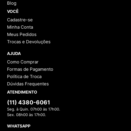
produzido em poliéster 100% reciclado de garrafas PET,
Blog
o logo em V na lateral e o estabilizador traseiro são
VOCÊ
feitos à base de óleo de mamona, e o cabedal ainda
recebe apliques em TPU. A sola é feita com borracha da
Cadastre-se
Amazônia, resíduos de casca de arroz e borracha
Minha Conta
sintética, já a entressola é de EVA Green à base de cana
Meus Pedidos
de açúcar e EVA Green reciclado. A palmilha também é
de EVA Green, mas recebe revestimento em tecido de
Trocas e Devoluções
poliéster 100% reciclado de garrafas PET e o forro do
tênis também é de poliéster reciclado.
AJUDA
REACH: Registro, Avaliação, Autorização e Restrição de
Como Comprar
Produtos Químicos.
Formas de Pagamento
Política de Troca
Como limpar o tênis Veja?
Dúvidas Frequentes
Para os tênis de tela/malha, use uma escova macia e
ATENDIMENTO
sabão neutro. Já para os modelos de couro, use um
pano úmido, periodicamente você também pode usar
(11) 4380-6061
spray ou creme que forem feitos especialmente para a
limpeza do couro. Caso o seu tênis seja feito de
Seg. à Quin. 07h00 às 17h00.
camurça, opte pela lavagem à seco.
Sex. 08h00 às 17h00.
Evite máquina de lavar ou de secar, para que os seus
WHATSAPP
produtos tenham uma durabilidade ainda melhor!