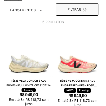
9
º
VEJA COUNTRY
FILTRAR
LANÇAMENTOS
10
º
NEW 530
5
PRODUTOS
TÊNIS VEJA CONDOR 3 ADV
TÊNIS VEJA CONDOR 3 ADV
ENMESH FULL WHITE CE2820742A
ENGINEERED-MESH ROSE
GRADIENT CALCAIRE CE2821421A
Running
Running
R$
949
,
90
R$
949
,
90
Em até
8
x
R$
118
,
73
sem
Em até
8
x
R$
118
,
73
sem
juros
juros