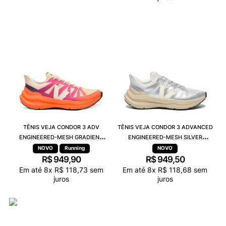
TÊNIS VEJA CONDOR 3 ADV
TÊNIS VEJA CONDOR 3 ADVANCED
ENGINEERED-MESH GRADIENT
ENGINEERED-MESH SILVER
ORANGE FLUOR CE2821422A
ALMOND CE2820951A
Running
R$
949
,
90
R$
949
,
50
Em até
8
x
R$
118
,
73
sem
Em até
8
x
R$
118
,
68
sem
juros
juros