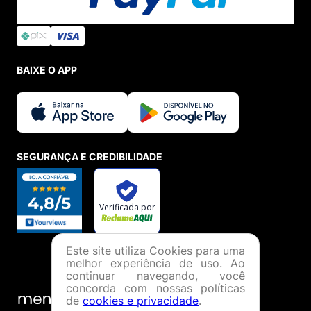
de todas as novidades, acompanhe nosso canal no
Youtube
,
Instagram
e
Blog
.
BAIXE O APP
SEGURANÇA E CREDIBILIDADE
Este site utiliza Cookies para uma
melhor experiência de uso. Ao
continuar navegando, você
concorda com nossas políticas
de
cookies e privacidade
.