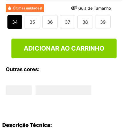
9
º
VANS TÊNIS VANS ULTRARANGE
Guia de Tamanho
Últimas unidades!
10
º
NEW 530
34
35
36
37
38
39
ADICIONAR AO CARRINHO
Outras cores:
Descrição Técnica: