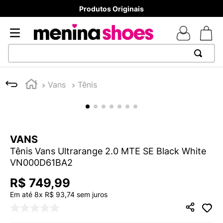
Produtos Originais
TERMOS MAIS BUSCADOS
Vans
Tênis
1
º
TÊNIS NEWS BALANCE 530
2
º
MELISSAS MINI BABY
3
º
ADIDAS
VANS
4
º
TÊNIS VEJA WHITE
Tênis Vans Ultrarange 2.0 MTE SE Black White
5
º
NEW 9060
VN000D61BA2
6
º
MELISSA SLIDE
R$
749
,
99
7
º
SAMBA
Em até
8
x
R$
93
,
74
sem juros
8
º
VEJA COUNTRY