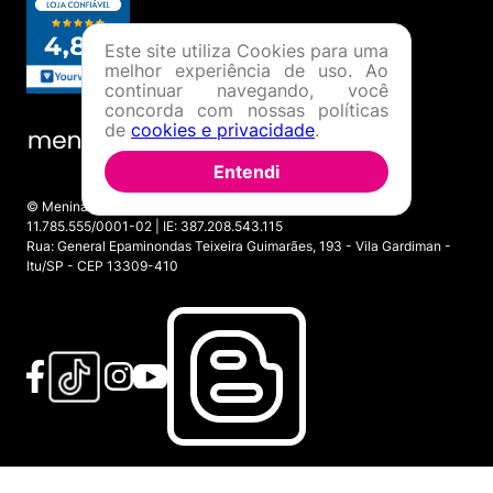
Este site utiliza Cookies para uma
melhor experiência de uso. Ao
continuar navegando, você
concorda com nossas políticas
de
cookies e privacidade
.
Entendi
© Menina Shoes Comércio de Modas Eireli - EPP CNPJ:
11.785.555/0001-02 | IE: 387.208.543.115
Rua: General Epaminondas Teixeira Guimarães, 193 - Vila Gardiman -
Itu/SP - CEP 13309-410