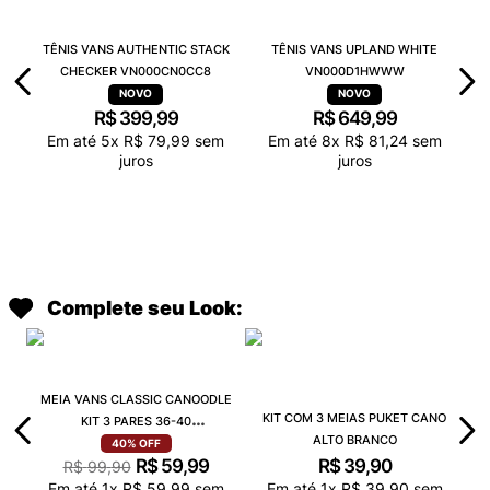
TÊNIS VANS AUTHENTIC STACK
TÊNIS VANS UPLAND WHITE
CHECKER VN000CN0CC8
VN000D1HWWW
R$
399
,
99
R$
649
,
99
Em até
5
x
R$
79
,
99
sem
Em até
8
x
R$
81
,
24
sem
juros
juros
Complete seu Look:
MEIA VANS CLASSIC CANOODLE
KIT COM 3 MEIAS PUKET CANO
KIT 3 PARES 36-40
ALTO BRANCO
VN000QCAJU4
40%
OFF
R$
59
,
99
R$
39
,
90
R$
99
,
90
Em até
1
x
R$
59
,
99
sem
Em até
1
x
R$
39
,
90
sem