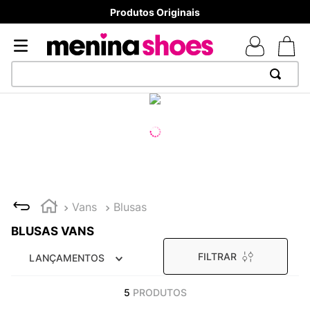
Produtos Originais
TERMOS MAIS BUSCADOS
1
º
TÊNIS NEWS BALANCE 530
2
º
NEW 9060
3
º
MELISSAS MINI BABY
4
º
TÊNIS VEJA WHITE
Vans
Blusas
5
º
ADIDAS
BLUSAS VANS
6
º
SAMBA
FILTRAR
LANÇAMENTOS
7
º
MELISSA SLIDE
8
º
NEW BALANCE 204L
5
PRODUTOS