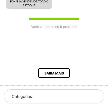
VN0A4OOOBLK
POXA! JÁ VENDEMOS TODO O
ESTOQUE.
Você viu todos os
5
produtos
SAIBA MAIS
Categorias