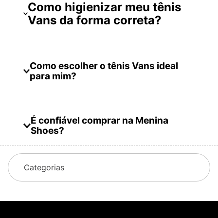
Como higienizar meu tênis
Vans da forma correta?
Como escolher o tênis Vans ideal
para mim?
É confiável comprar na Menina
Shoes?
Considere seu estilo de vida:
cada modelo de
Vans oferece características únicas que atendem
Categorias
a diferentes necessidades. Se você busca um
tênis para o dia a dia, o Vans Slip-On ou o
Authentic podem ser ideais. Para atividades mais
intensas, como skate ou caminhadas, o Sk8-Hi ou
UltraRange são mais indicados;
Variedade: oferecemos uma ampla gama de