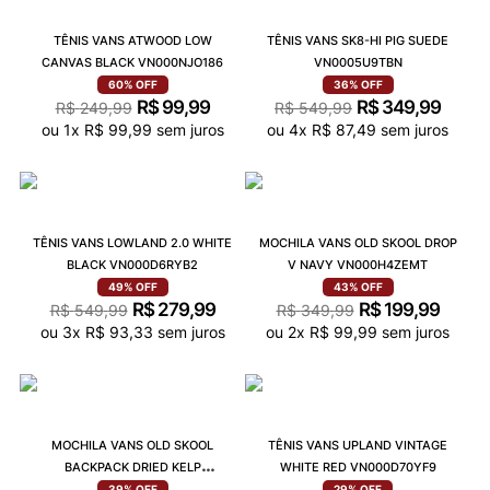
TÊNIS VANS ATWOOD LOW
TÊNIS VANS SK8-HI PIG SUEDE
CANVAS BLACK VN000NJO186
VN0005U9TBN
60%
OFF
36%
OFF
R$
99
,
99
R$
349
,
99
R$
249
,
99
R$
549
,
99
ou
1
x
R$
99
,
99
sem juros
ou
4
x
R$
87
,
49
sem juros
TÊNIS VANS LOWLAND 2.0 WHITE
MOCHILA VANS OLD SKOOL DROP
BLACK VN000D6RYB2
V NAVY VN000H4ZEMT
49%
OFF
43%
OFF
R$
279
,
99
R$
199
,
99
R$
549
,
99
R$
349
,
99
ou
3
x
R$
93
,
33
sem juros
ou
2
x
R$
99
,
99
sem juros
MOCHILA VANS OLD SKOOL
TÊNIS VANS UPLAND VINTAGE
BACKPACK DRIED KELP
WHITE RED VN000D70YF9
VN000H4WEMU
39%
OFF
29%
OFF