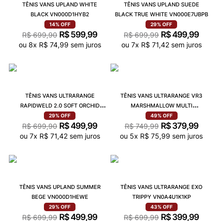
TÊNIS VANS UPLAND WHITE
TÊNIS VANS UPLAND SUEDE
BLACK VN000D1HYB2
BLACK TRUE WHITE VN000E7UBPB
14%
OFF
29%
OFF
R$
599
,
99
R$
499
,
99
R$
699
,
90
R$
699
,
99
ou
8
x
R$
74
,
99
sem juros
ou
7
x
R$
71
,
42
sem juros
TÊNIS VANS ULTRARANGE
TÊNIS VANS ULTRARANGE VR3
RAPIDWELD 2.0 SOFT ORCHID
MARSHMALLOW MULTI
VN000EHTFSF
VN0A4BXBBP1
29%
OFF
49%
OFF
R$
499
,
99
R$
379
,
99
R$
699
,
90
R$
749
,
99
ou
7
x
R$
71
,
42
sem juros
ou
5
x
R$
75
,
99
sem juros
TÊNIS VANS UPLAND SUMMER
TÊNIS VANS ULTRARANGE EXO
BEGE VN000D1HEWE
TRIPPY VN0A4U1K1KP
29%
OFF
43%
OFF
R$
499
,
99
R$
399
,
99
R$
699
,
99
R$
699
,
99