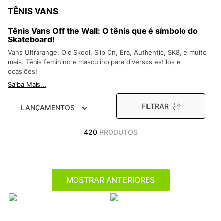
9
º
VEJA COUNTRY
TÊNIS VANS
10
º
NEW 530
Tênis Vans Off the Wall: O tênis que é símbolo do
Skateboard!
Vans Ultrarange, Old Skool, Slip On, Era, Authentic, SK8, e muito
mais. Tênis feminino e masculino para diversos estilos e
ocasiões!
Saiba Mais...
FILTRAR
LANÇAMENTOS
420
PRODUTOS
MOSTRAR ANTERIORES