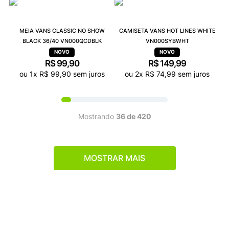
MEIA VANS CLASSIC NO SHOW
CAMISETA VANS HOT LINES WHITE
BLACK 36/40 VN000QCDBLK
VN000SYBWHT
R$
99
,
90
R$
149
,
99
ou
1
x
R$
99
,
90
sem juros
ou
2
x
R$
74
,
99
sem juros
Mostrando
36 de 420
MOSTRAR MAIS