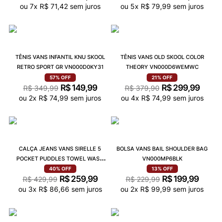
ou
7
x
R$
71
,
42
sem juros
ou
5
x
R$
79
,
99
sem juros
TÊNIS VANS INFANTIL KNU SKOOL
TÊNIS VANS OLD SKOOL COLOR
RETRO SPORT GR VN000D0KY31
THEORY VN000D6WEMWC
57%
OFF
21%
OFF
R$
149
,
99
R$
299
,
99
R$
349
,
99
R$
379
,
90
ou
2
x
R$
74
,
99
sem juros
ou
4
x
R$
74
,
99
sem juros
CALÇA JEANS VANS SIRELLE 5
BOLSA VANS BAIL SHOULDER BAG
POCKET PUDDLES TOWEL WASH
VN000MP6BLK
VN000MB5F2D
40%
OFF
13%
OFF
R$
259
,
99
R$
199
,
99
R$
429
,
99
R$
229
,
99
ou
3
x
R$
86
,
66
sem juros
ou
2
x
R$
99
,
99
sem juros