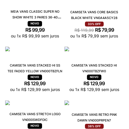
MEIA VANS CLASSIC SUPER NO
CAMISETA VANS CORE BASICS
SHOW WHITE 3 PARES 36-40
BLACK WHITE VN0A4A5CY28
VN000QBZWHTC
33%
OFF
R$
99
,
99
R$
79
,
99
R$
119
,
99
ou
1
x
R$
99
,
99
sem juros
ou
1
x
R$
79
,
99
sem juros
CAMISETA VANS STACKED HI SS
CAMISETA VANS STACKED HI
TEE FADED YELLOW VN000TBZFLN
VN000TBZFW0
R$
129
,
99
R$
129
,
99
ou
1
x
R$
129
,
99
sem juros
ou
1
x
R$
129
,
99
sem juros
CAMISETA VANS STRETCH LOGO
CAMISETA VANS RETRO PINK
VN000SWDFOIC
DAWN VN000PRPEN7
38%
OFF