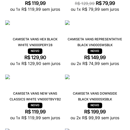
R$
119
,
99
R$
79
,
99
R$
129
,
99
ou
1
x
R$
119
,
99
sem juros
ou
1
x
R$
79
,
99
sem juros
CAMISETA VANS HEX BLACK
CAMISETA VANS REPRESENTATIVE
WHITE VN000PERY28
BLACK VN000SWSBLK
R$
129
,
90
R$
149
,
99
ou
1
x
R$
129
,
90
sem juros
ou
2
x
R$
74
,
99
sem juros
CAMISETA VANS NEW VANS
CAMISETA VANS DOWNSIDE
CLASSICS WHITE VN000TBVYB2
BLACK VN000SXSBLK
R$
119
,
99
R$
199
,
99
ou
1
x
R$
119
,
99
sem juros
ou
2
x
R$
99
,
99
sem juros