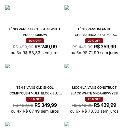
TÊNIS VANS SPORT BLACK WHITE
TÊNIS VANS INFANTIL
VN000CQRBZW
CHECKERBOARD STRKER
ULTIMATEWAFFLE HOOK AND LOOP
50%
OFF
20%
OFF
R$
249
,
99
R$
359
,
99
VN0A4UVY5GU
R$
499
,
90
R$
449
,
99
ou
3
x
R$
83
,
33
sem juros
ou
5
x
R$
71
,
99
sem juros
TÊNIS VANS OLD SKOOL
MOCHILA VANS CONSTRUCT
COMFYCUSH MULTI BLOCK BLUE
BLACK WHITE VN0A4RWVY28
CORAL BLACK VN0A5EDYCZ8X
30%
OFF
20%
OFF
R$
349
,
99
R$
439
,
99
R$
499
,
99
R$
549
,
99
ou
4
x
R$
87
,
49
sem juros
ou
6
x
R$
73
,
33
sem juros