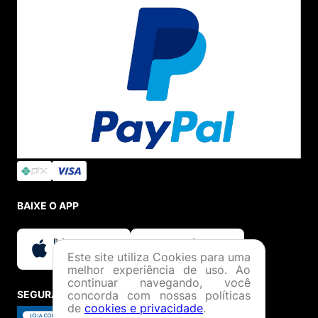
BAIXE O APP
Este site utiliza Cookies para uma
melhor experiência de uso. Ao
continuar navegando, você
concorda com nossas políticas
SEGURANÇA E CREDIBILIDADE
de
cookies e privacidade
.