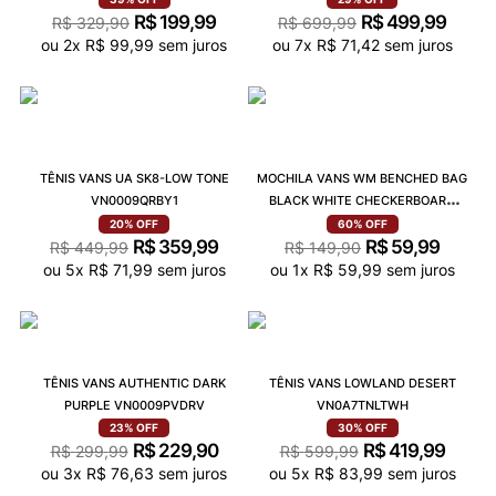
R$
199
,
99
R$
499
,
99
R$
329
,
90
R$
699
,
99
ou
2
x
R$
99
,
99
sem juros
ou
7
x
R$
71
,
42
sem juros
TÊNIS VANS UA SK8-LOW TONE
MOCHILA VANS WM BENCHED BAG
VN0009QRBY1
BLACK WHITE CHECKERBOARD
VN000SUF56M
20%
OFF
60%
OFF
R$
359
,
99
R$
59
,
99
R$
449
,
99
R$
149
,
90
ou
5
x
R$
71
,
99
sem juros
ou
1
x
R$
59
,
99
sem juros
TÊNIS VANS AUTHENTIC DARK
TÊNIS VANS LOWLAND DESERT
PURPLE VN0009PVDRV
VN0A7TNLTWH
23%
OFF
30%
OFF
R$
229
,
90
R$
419
,
99
R$
299
,
99
R$
599
,
99
ou
3
x
R$
76
,
63
sem juros
ou
5
x
R$
83
,
99
sem juros