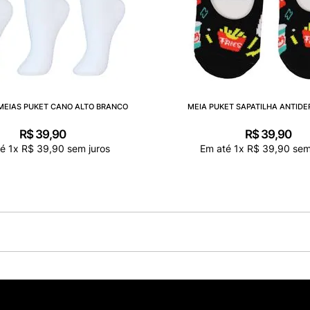
 MEIAS PUKET CANO ALTO BRANCO
MEIA PUKET SAPATILHA ANTID
R$
39
,
90
R$
39
,
90
té
1
x
R$
39
,
90
sem juros
Em até
1
x
R$
39
,
90
sem