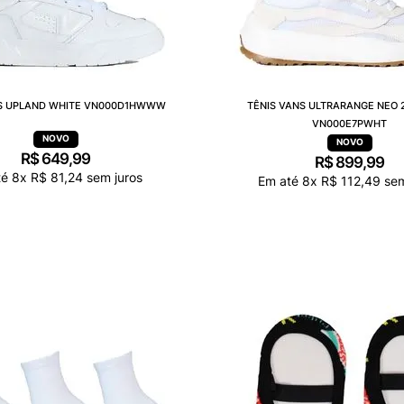
NS UPLAND WHITE VN000D1HWWW
TÊNIS VANS ULTRARANGE NEO 
VN000E7PWHT
R$
649
,
99
R$
899
,
99
té
8
x
R$
81
,
24
sem juros
Em até
8
x
R$
112
,
49
sem