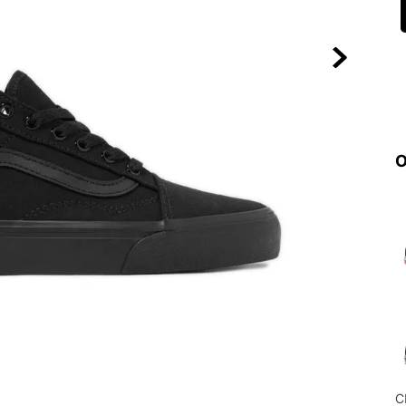
10
º
NEW 530
O
C