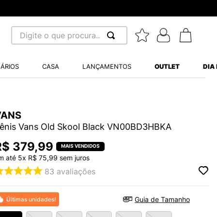
Digite o que procura...
 BUSCADOS
ÁRIOS
CASA
LANÇAMENTOS
OUTLET
DIA
S BALANCE 530
MINI BABY
VANS
A WHITE
ênis Vans Old Skool Black VN00BD3HBKA
R$
379
,
99
LIDE
m até
5
x
R$
75
,
99
sem juros
83
avaliações
TRY
Guia de Tamanho
Últimas unidades!
S VANS ULTRARANGE