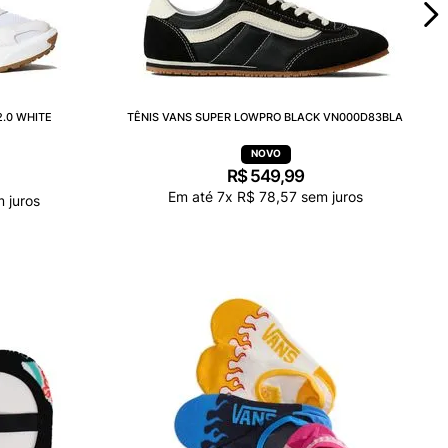
2.0 WHITE
TÊNIS VANS SUPER LOWPRO BLACK VN000D83BLA
R$
549
,
99
Em até
7
x
R$
78
,
57
sem juros
 juros