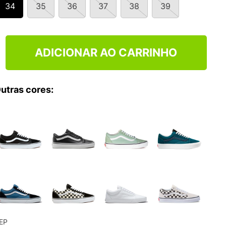
34
35
36
37
38
39
ADICIONAR AO CARRINHO
utras cores:
EP