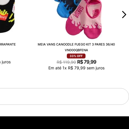
ERRAPANTE
MEIA VANS CANOODLE FUEGO KIT 3 PARES 36/40
VN000QBFENA
33%
OFF
R$
79
,
99
 juros
R$
119
,
90
Em até
1
x
R$
79
,
99
sem juros