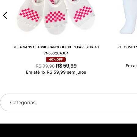
MEIA VANS CLASSIC CANOODLE KIT 3 PARES 36-40
KIT COM 3
VN000QCAJU4
40%
OFF
R$
59
,
99
Em a
R$
99
,
90
Em até
1
x
R$
59
,
99
sem juros
Categorias