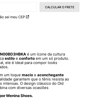
CALCULAR O FRETE
ão sei meu CEP
k VN00BD3HBKA
é um ícone da cultura
sca
estilo
e
conforto
em um só produto.
l, ele é ideal para compor looks
ados.
nam um toque
macio
e
aconchegante
ualidade garantem que o tênis resista ao
is intensas. O design clássico do Old
bina com diversas ocasiões
 por Menina Shoes.