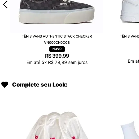
TÊNIS VANS AUTHENTIC STACK CHECKER
TÊNIS VA
VN000CN0CC8
R$
399
,
99
Em a
Em até
5
x
R$
79
,
99
sem juros
Complete seu Look: