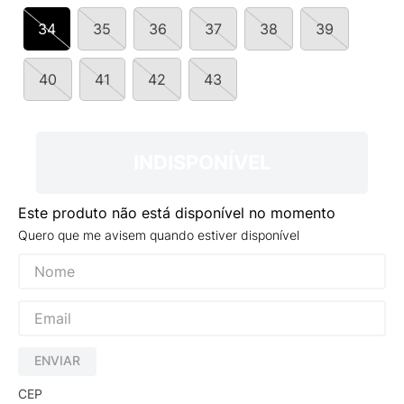
9
º
NEW 530
34
35
36
37
38
39
10
º
VANS TÊNIS VANS ULTRARANGE
40
41
42
43
INDISPONÍVEL
Este produto não está disponível no momento
Quero que me avisem quando estiver disponível
ENVIAR
CEP