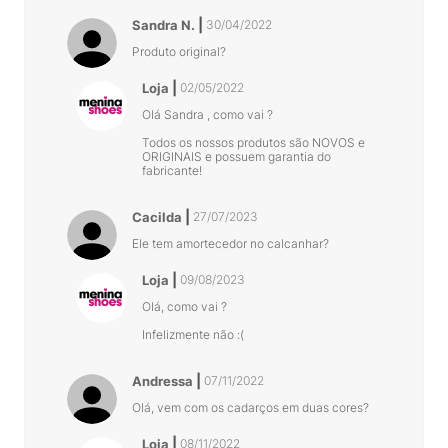
Sandra N.
30/04/2022
Produto original?
Loja
02/05/2022
Olá Sandra , como vai ?
Todos os nossos produtos são NOVOS e
ORIGINAIS e possuem garantia do
fabricante!
Cacilda
27/07/2023
Ele tem amortecedor no calcanhar?
Loja
09/08/2023
Olá, como vai ?
Infelizmente não :(
Andressa
07/11/2022
Olá, vem com os cadarços em duas cores?
Loja
08/11/2022