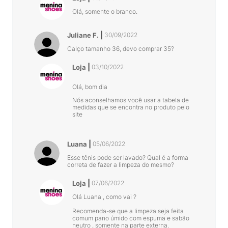
Olá, somente o branco.
Juliane F.
30/09/2022
Calço tamanho 36, devo comprar 35?
Loja
03/10/2022
Olá, bom dia
Nós aconselhamos você usar a tabela de
medidas que se encontra no produto pelo
site
Luana
05/06/2022
Esse tênis pode ser lavado? Qual é a forma
correta de fazer a limpeza do mesmo?
Loja
07/06/2022
Olá Luana , como vai ?
Recomenda-se que a limpeza seja feita
comum pano úmido com espuma e sabão
neutro , somente na parte externa.