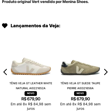
Produto original Vert vendido por Menina Shoes.
Lançamentos da Veja:
TÊNIS VEJA GT LEATHER WHITE
TÊNIS VEJA GT SUEDE TAUPE
NATURAL AI0221652A
PIERRE AI0321656A
R$
679
,
90
R$
679
,
90
Em até
8
x
R$
84
,
98
sem
Em até
8
x
R$
84
,
98
sem
juros
juros