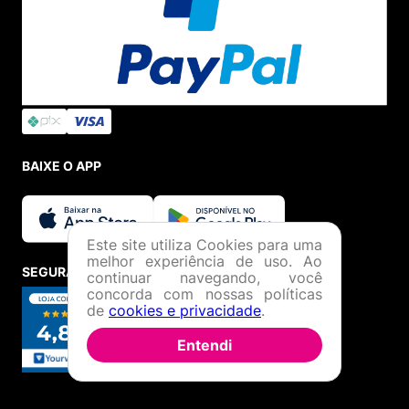
BAIXE O APP
Este site utiliza Cookies para uma
melhor experiência de uso. Ao
SEGURANÇA E CREDIBILIDADE
continuar navegando, você
concorda com nossas políticas
de
cookies e privacidade
.
Entendi