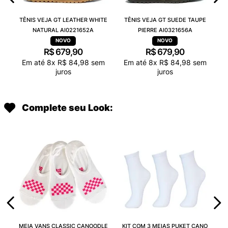
TÊNIS VEJA GT LEATHER WHITE
TÊNIS VEJA GT SUEDE TAUPE
NATURAL AI0221652A
PIERRE AI0321656A
R$
679
,
90
R$
679
,
90
Em até
8
x
R$
84
,
98
sem
Em até
8
x
R$
84
,
98
sem
juros
juros
Complete seu Look:
MEIA VANS CLASSIC CANOODLE
KIT COM 3 MEIAS PUKET CANO