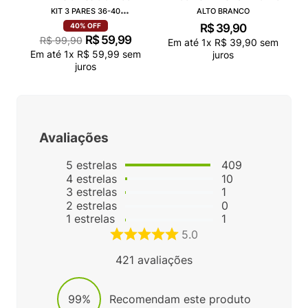
KIT 3 PARES 36-40
ALTO BRANCO
VN000QCAJU4
R$
39
,
90
40%
OFF
R$
59
,
99
R$
99
,
90
Em até
1
x
R$
39
,
90
sem
Em até
1
x
R$
59
,
99
sem
juros
juros
Avaliações
5
estrelas
409
4
estrelas
10
3
estrelas
1
2
estrelas
0
1
estrelas
1
5.0
421
avaliações
99%
Recomendam este produto