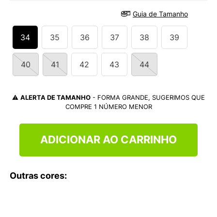
9
º
NEW 530
Guia de Tamanho
10
º
VEJA COUNTRY
34
35
36
37
38
39
40
41
42
43
44
⚠️
ALERTA DE TAMANHO
- FORMA GRANDE, SUGERIMOS QUE
COMPRE 1 NÚMERO MENOR
ADICIONAR AO CARRINHO
Outras cores: