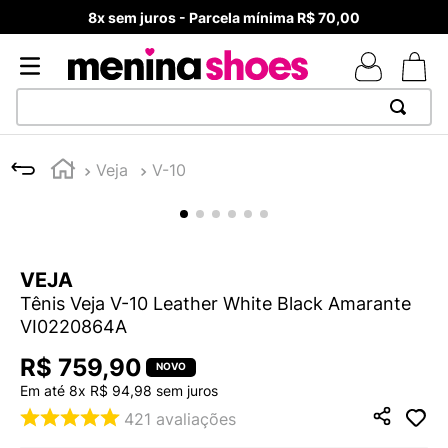
8x sem juros - Parcela mínima R$ 70,00
TERMOS MAIS BUSCADOS
Veja
V-10
1
º
TÊNIS NEWS BALANCE 530
2
º
MELISSAS MINI BABY
3
º
TÊNIS VEJA WHITE
VEJA
4
º
NEW 9060
Tênis Veja V-10 Leather White Black Amarante
5
º
ADIDAS
VI0220864A
6
º
SAMBA
R$
759
,
90
7
º
MELISSA SLIDE
Em até
8
x
R$
94
,
98
sem juros
421
avaliações
8
º
VANS TÊNIS VANS ULTRARANGE