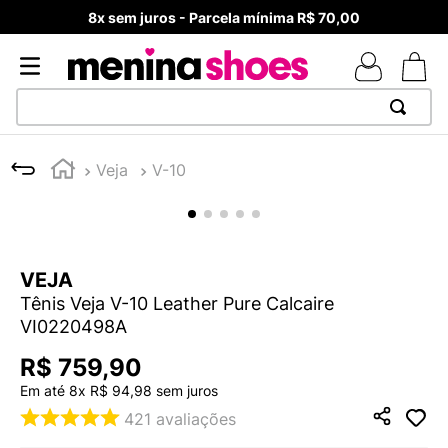
8x sem juros - Parcela mínima R$ 70,00
TERMOS MAIS BUSCADOS
Veja
V-10
1
º
TÊNIS NEWS BALANCE 530
2
º
MELISSAS MINI BABY
3
º
TÊNIS VEJA WHITE
VEJA
4
º
NEW 9060
Tênis Veja V-10 Leather Pure Calcaire
5
º
ADIDAS
VI0220498A
6
º
SAMBA
R$
759
,
90
7
º
MELISSA SLIDE
Em até
8
x
R$
94
,
98
sem juros
421
avaliações
8
º
VANS TÊNIS VANS ULTRARANGE