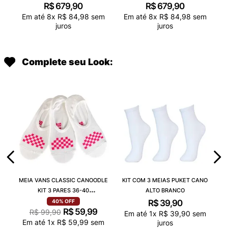
R$
679
,
90
R$
679
,
90
Em até
8
x
R$
84
,
98
sem
Em até
8
x
R$
84
,
98
sem
juros
juros
Complete seu Look:
MEIA VANS CLASSIC CANOODLE
KIT COM 3 MEIAS PUKET CANO
KIT 3 PARES 36-40
ALTO BRANCO
VN000QCAJU4
R$
39
,
90
40%
OFF
R$
59
,
99
R$
99
,
90
Em até
1
x
R$
39
,
90
sem
Em até
1
x
R$
59
,
99
sem
juros