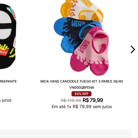
ERRAPANTE
MEIA VANS CANOODLE FUEGO KIT 3 PARES 36/40
VN000QBFENA
33%
OFF
R$
79
,
99
 juros
R$
119
,
90
Em até
1
x
R$
79
,
99
sem juros