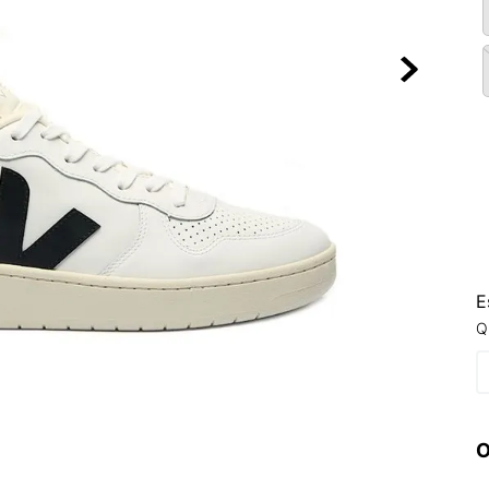
10
º
VEJA COUN
E
Q
O