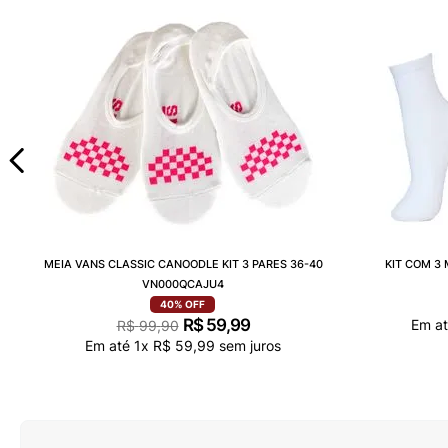
MEIA VANS CLASSIC CANOODLE KIT 3 PARES 36-40
KIT COM 3
VN000QCAJU4
40%
OFF
R$
59
,
99
Em a
R$
99
,
90
Em até
1
x
R$
59
,
99
sem juros