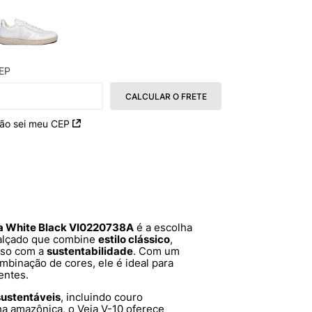
EP
CALCULAR O FRETE
ão sei meu CEP
ra White Black VI0220738A
é a escolha
calçado que combine
estilo clássico
,
sso com a
sustentabilidade
. Com um
mbinação de cores, ele é ideal para
entes.
sustentáveis
, incluindo couro
ha amazônica, o Veja V-10 oferece