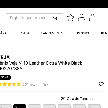
Digite o que procura...
 BUSCADOS
ÁRIOS
CASA
LANÇAMENTOS
OUTLET
DIA
S BALANCE 530
MINI BABY
A WHITE
VEJA
ênis Veja V-10 Leather Extra White Black
I0220738A
421
avaliações
LIDE
S VANS ULTRARANGE
Guia de Tamanho