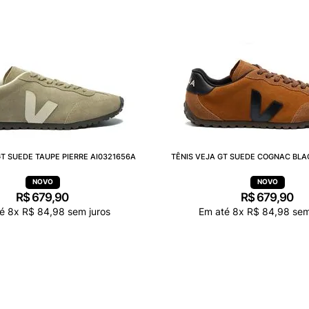
GT SUEDE TAUPE PIERRE AI0321656A
TÊNIS VEJA GT SUEDE COGNAC BLA
R$
679
,
90
R$
679
,
90
té
8
x
R$
84
,
98
sem juros
Em até
8
x
R$
84
,
98
sem