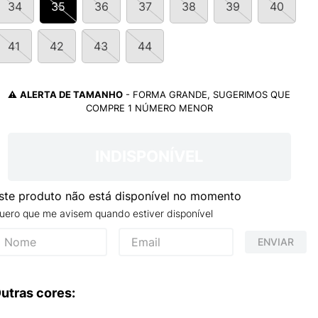
34
35
36
37
38
39
40
TRY
41
42
43
44
⚠️
ALERTA DE TAMANHO
- FORMA GRANDE, SUGERIMOS QUE
COMPRE 1 NÚMERO MENOR
INDISPONÍVEL
ste produto não está disponível no momento
uero que me avisem quando estiver disponível
ENVIAR
utras cores: