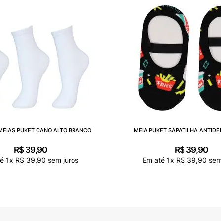
 MEIAS PUKET CANO ALTO BRANCO
MEIA PUKET SAPATILHA ANTID
R$
39
,
90
R$
39
,
90
té
1
x
R$
39
,
90
sem juros
Em até
1
x
R$
39
,
90
sem