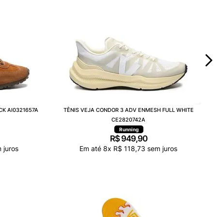
CK AI0321657A
TÊNIS VEJA CONDOR 3 ADV ENMESH FULL WHITE
CE2820742A
Running
R$
949
,
90
 juros
Em até
8
x
R$
118
,
73
sem juros