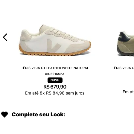
TÊNIS VEJA GT LEATHER WHITE NATURAL
TÊNIS VEJA 
AI0221652A
R$
679
,
90
Em a
Em até
8
x
R$
84
,
98
sem juros
Complete seu Look: