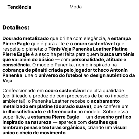
Moda
Tendência
Detalhes:
Dourado metalizado
que brilha com elegância, a
estampa
Pierre Eagle
que é pura arte e o
couro sustentável
que
respeita o planeta: o
Tênis Veja Panenka Leather Platine
Pierre Eagle
é a escolha perfeita para quem
busca um tênis
que vai além do básico
— com
personalidade, atitude e
consciência
. O modelo Panenka, nome inspirado na
cobrança de pênalti criada pelo jogador tcheco Antonín
Panenka
, une o
universo do futebol
ao
design autêntico da
Veja
.
Confeccionado em
couro sustentável
de alta qualidade
(certificado e produzido com processos de baixo impacto
ambiental), o Panenka Leather recebe o
acabamento
metalizado em platine (dourado suave)
, que confere um
brilho sofisticado
e
diferenciado
ao modelo. Sobre essa
superfície, a
estampa Pierre Eagle
— um
desenho gráfico
inspirado na natureza
— aparece com
detalhes que
lembram penas e texturas orgânicas
, criando um
visual
único e cheio de movimento
.