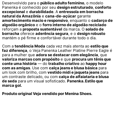
Desenvolvido para o
público adulto feminino
, o modelo
Panenka é conhecido por seu
design estruturado
,
conforto
excepcional
e
durabilidade
. A
entressola em borracha
natural da Amazônia
e
cana-de-açúcar
garante
amortecimento macio e responsivo
, enquanto o
cadarço de
algodão orgânico
e o
forro interno de algodão reciclado
reforçam a
proposta sustentável
da marca. O
solado de
borracha
oferece
aderência segura
, e o
design robusto
mantém o pé firme e confortável durante todo o dia.
Com a
tendência Moda
cada vez mais atenta ao
estilo que
faz diferença
, o Veja Panenka Leather Platine Pierre Eagle é
para a mulher que
adora se destacar com elegância
, que
valoriza marcas com propósito
e que
procura um tênis que
conte uma história
— do
trabalho criativo
ao
happy hour
com as amigas
. Use com
calça jeans e blusa básica
para
um look com brilho, com
vestido midi e jaqueta jeans
para
um contraste delicado, ou com
calça de alfaiataria e blusa
de seda
para um visual sofisticado.
Panenka. Estilo que
marca gol.
Produto original Veja vendido por Menina Shoes.