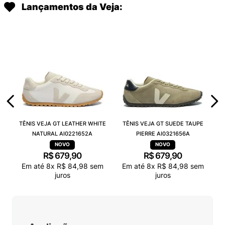
Lançamentos da Veja:
TÊNIS VEJA GT LEATHER WHITE
TÊNIS VEJA GT SUEDE TAUPE
NATURAL AI0221652A
PIERRE AI0321656A
R$
679
,
90
R$
679
,
90
Em até
8
x
R$
84
,
98
sem
Em até
8
x
R$
84
,
98
sem
juros
juros