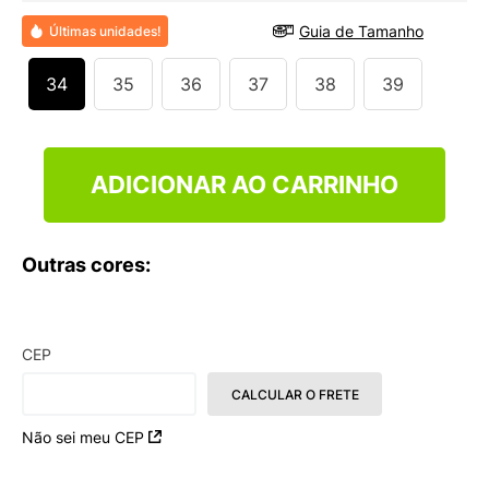
9
º
VANS TÊNIS VANS ULTRARANGE
Guia de Tamanho
Últimas unidades!
10
º
NEW BALANCE 204L
34
35
36
37
38
39
ADICIONAR AO CARRINHO
Outras cores:
CEP
CALCULAR O FRETE
Não sei meu CEP