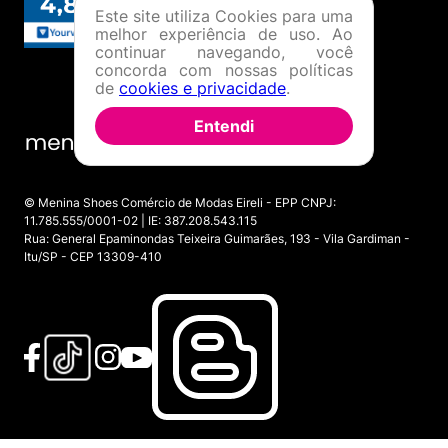
Este site utiliza Cookies para uma
melhor experiência de uso. Ao
continuar navegando, você
concorda com nossas políticas
de
cookies e privacidade
.
Entendi
© Menina Shoes Comércio de Modas Eireli - EPP CNPJ:
11.785.555/0001-02 | IE: 387.208.543.115
Rua: General Epaminondas Teixeira Guimarães, 193 - Vila Gardiman -
Itu/SP - CEP 13309-410