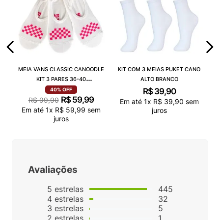
MEIA VANS CLASSIC CANOODLE
KIT COM 3 MEIAS PUKET CANO
KIT 3 PARES 36-40
ALTO BRANCO
VN000QCAJU4
R$
39
,
90
40%
OFF
R$
59
,
99
R$
99
,
90
Em até
1
x
R$
39
,
90
sem
Em até
1
x
R$
59
,
99
sem
juros
juros
Avaliações
5
estrelas
445
4
estrelas
32
3
estrelas
5
2
estrelas
1