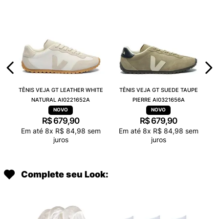
TÊNIS VEJA GT LEATHER WHITE
TÊNIS VEJA GT SUEDE TAUPE
NATURAL AI0221652A
PIERRE AI0321656A
R$
679
,
90
R$
679
,
90
Em até
8
x
R$
84
,
98
sem
Em até
8
x
R$
84
,
98
sem
juros
juros
Complete seu Look: