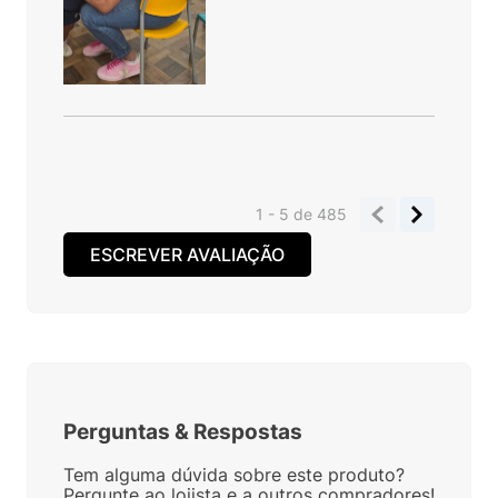
1 - 5
de
485
ESCREVER AVALIAÇÃO
Perguntas
&
Respostas
Tem alguma dúvida sobre este produto?
Pergunte ao lojista e a outros compradores!