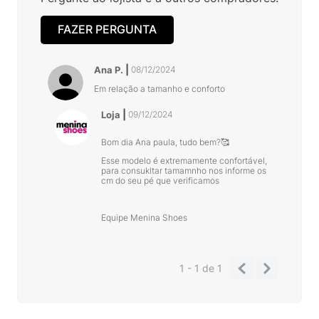
FAZER PERGUNTA
Ana P.
08/12/2024
Em relação a tamanho e conforto
Loja
09/12/2024
Bom dia Ana paula, tudo bem?🥰
Esse modelo é extremamente confortável,
para consukltar tamamnho nos informe os
cm do seu pé que verificamos
Equipe Menina Shoes
1 - 1
de
1