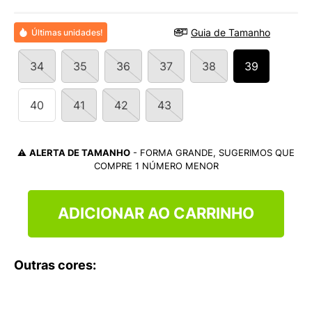
9
º
NEW 530
10
º
VEJA COUNTRY
Guia de Tamanho
Últimas unidades!
34
35
36
37
38
39
40
41
42
43
⚠️
ALERTA DE TAMANHO
- FORMA GRANDE, SUGERIMOS QUE
COMPRE 1 NÚMERO MENOR
ADICIONAR AO CARRINHO
Outras cores: